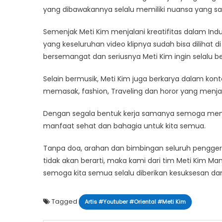
yang dibawakannya selalu memiliki nuansa yang s
Semenjak Meti Kim menjalani kreatifitas dalam Indus
yang keseluruhan video klipnya sudah bisa dilihat
bersemangat dan seriusnya Meti Kim ingin selalu ber
Selain bermusik, Meti Kim juga berkarya dalam konte
memasak, fashion, Traveling dan horor yang menj
Dengan segala bentuk kerja samanya semoga menj
manfaat sehat dan bahagia untuk kita semua.
Tanpa doa, arahan dan bimbingan seluruh penggerak
tidak akan berarti, maka kami dari tim Meti Kim 
semoga kita semua selalu diberikan kesuksesan dan
Tagged
Artis #Youtuber #Oriental #Meti Kim