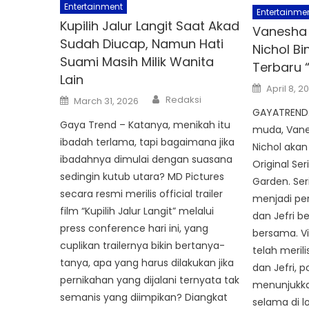
Entertainment
Entertainme
Kupilih Jalur Langit Saat Akad
Vanesha P
Sudah Diucap, Namun Hati
Nichol Bi
Suami Masih Milik Wanita
Terbaru 
Lain
Posted
April 8, 2
on
Author
Posted
Redaksi
March 31, 2026
on
GAYATREND.
Gaya Trend – Katanya, menikah itu
muda, Vanes
ibadah terlama, tapi bagaimana jika
Nichol akan
ibadahnya dimulai dengan suasana
Original Ser
sedingin kutub utara? MD Pictures
Garden. Seri
secara resmi merilis official trailer
menjadi pe
film “Kupilih Jalur Langit” melalui
dan Jefri b
press conference hari ini, yang
bersama. Vi
cuplikan trailernya bikin bertanya-
telah meril
tanya, apa yang harus dilakukan jika
dan Jefri,
pernikahan yang dijalani ternyata tak
menunjukk
semanis yang diimpikan? Diangkat
selama di l