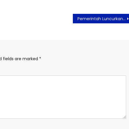
Pemerintah Luncurkan Tiga Program Bansos
d fields are marked
*