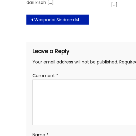
dari kisah […]
[…]
Post
Waspadai Sindrom Metabolik, Perbaiki Dengan Pola Gaya Hidup Sehat
navigation
Leave a Reply
Your email address will not be published.
Require
Comment
*
Name
*