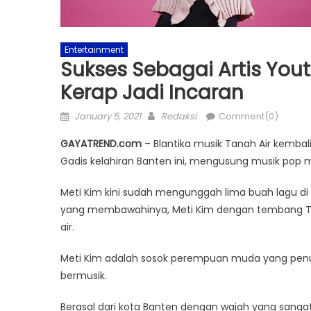
Entertainment
Sukses Sebagai Artis Yout
Kerap Jadi Incaran
Posted
Author
January 5, 2021
Redaksi
Comment(0)
on
GAYATREND.com
– Blantika musik Tanah Air kembal
Gadis kelahiran Banten ini, mengusung musik pop
Meti Kim kini sudah mengunggah lima buah lagu di 
yang membawahinya, Meti Kim dengan tembang Ta
air.
Meti Kim adalah sosok perempuan muda yang pe
bermusik.
Berasal dari kota Banten dengan wajah yang sangat