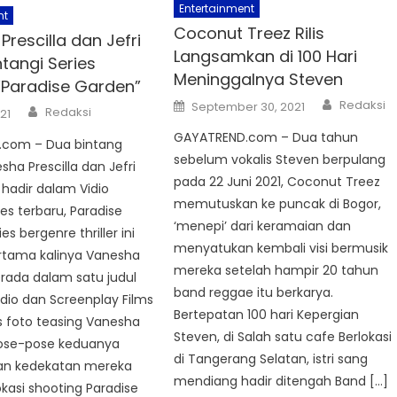
Entertainment
nt
Coconut Treez Rilis
rescilla dan Jefri
Langsamkan di 100 Hari
ntangi Series
Meninggalnya Steven
“Paradise Garden”
Author
Posted
Redaksi
September 30, 2021
Author
Redaksi
021
on
GAYATREND.com – Dua tahun
com – Dua bintang
sebelum vokalis Steven berpulang
ha Prescilla dan Jefri
pada 22 Juni 2021, Coconut Treez
 hadir dalam Vidio
memutuskan ke puncak di Bogor,
ies terbaru, Paradise
‘menepi’ dari keramaian dan
es bergenre thriller ini
menyatukan kembali visi bermusik
rtama kalinya Vanesha
mereka setelah hampir 20 tahun
erada dalam satu judul
band reggae itu berkarya.
dio dan Screenplay Films
Bertepatan 100 hari Kepergian
is foto teasing Vanesha
Steven, di Salah satu cafe Berlokasi
 pose-pose keduanya
di Tangerang Selatan, istri sang
an kedekatan mereka
mendiang hadir ditengah Band […]
okasi shooting Paradise