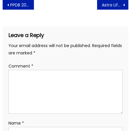
Post
PPDB 2021 Jakarta Siap Dibuka, Hanya Terima Calon Siswa KK DKI
Astra Life Catat Pertumbuhan Positif Sebesar 70%
navigation
Leave a Reply
Your email address will not be published.
Required fields
are marked
*
Comment
*
Name
*