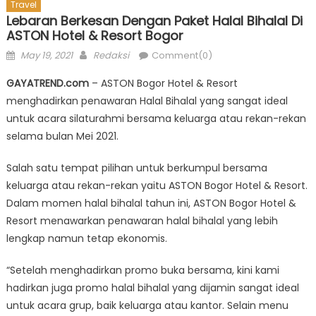
Travel
Lebaran Berkesan Dengan Paket Halal Bihalal Di
ASTON Hotel & Resort Bogor
Posted
Author
May 19, 2021
Redaksi
Comment(0)
on
GAYATREND.com
– ASTON Bogor Hotel & Resort
menghadirkan penawaran Halal Bihalal yang sangat ideal
untuk acara silaturahmi bersama keluarga atau rekan-rekan
selama bulan Mei 2021.
Salah satu tempat pilihan untuk berkumpul bersama
keluarga atau rekan-rekan yaitu ASTON Bogor Hotel & Resort.
Dalam momen halal bihalal tahun ini, ASTON Bogor Hotel &
Resort menawarkan penawaran halal bihalal yang lebih
lengkap namun tetap ekonomis.
“Setelah menghadirkan promo buka bersama, kini kami
hadirkan juga promo halal bihalal yang dijamin sangat ideal
untuk acara grup, baik keluarga atau kantor. Selain menu