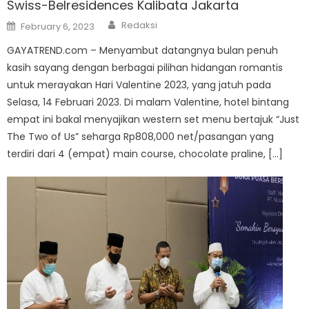
Swiss-Belresidences Kalibata Jakarta
Author
Posted
Redaksi
February 6, 2023
on
GAYATREND.com – Menyambut datangnya bulan penuh
kasih sayang dengan berbagai pilihan hidangan romantis
untuk merayakan Hari Valentine 2023, yang jatuh pada
Selasa, 14 Februari 2023. Di malam Valentine, hotel bintang
empat ini bakal menyajikan western set menu bertajuk “Just
The Two of Us” seharga Rp808,000 net/pasangan yang
terdiri dari 4 (empat) main course, chocolate praline, […]