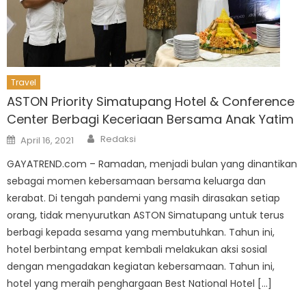
Travel
ASTON Priority Simatupang Hotel & Conference
Center Berbagi Keceriaan Bersama Anak Yatim
Author
Posted
Redaksi
April 16, 2021
on
GAYATREND.com – Ramadan, menjadi bulan yang dinantikan
sebagai momen kebersamaan bersama keluarga dan
kerabat. Di tengah pandemi yang masih dirasakan setiap
orang, tidak menyurutkan ASTON Simatupang untuk terus
berbagi kepada sesama yang membutuhkan. Tahun ini,
hotel berbintang empat kembali melakukan aksi sosial
dengan mengadakan kegiatan kebersamaan. Tahun ini,
hotel yang meraih penghargaan Best National Hotel […]