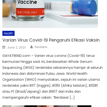
Health
Varian Virus Covid-19 Pengaruhi Efikasi Vaksin
Author
Posted
Redaksi
June 2, 2021
on
GAYATREND.com – Varian virus corona (Covid-19) terus
bermutasi hingga saat ini, berdasarkan Whole Genum
Sequencing (WGS) terdeteksi sebarannya hampir di seluruh
Indonesia dan didominasi Pulau Jawa. World Health
Organization (WHO) menyatakan, sejauh ini varian utama
terdeteksi yakni B117 (Inggris), B1351 (Afrika Selatan), B11281
atau P1 (Brazil/Jepang) dan B1617 dari India dan
mempengaruhi efikasi vaksin. “Berdasar […]