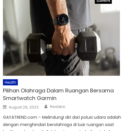
Health
Pilihan Olahraga Dalam Ruangan Bersama
Smartwatch Garmin
Author
Posted
Redaksi
August 29, 2023
on
GAYATREND.com – Melindungi diri dari polusi udara adalah
dengan menghindari berolahraga di luar ruangan saat