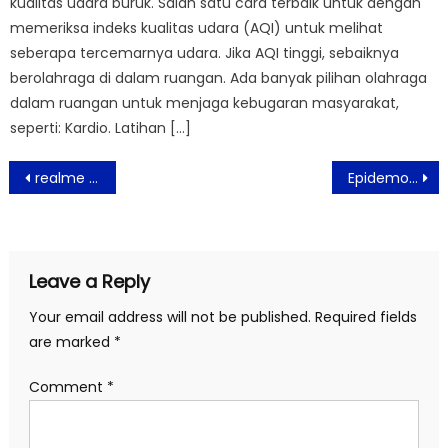
kualitas udara buruk. Salah satu cara terbaik untuk dengan
memeriksa indeks kualitas udara (AQI) untuk melihat
seberapa tercemarnya udara. Jika AQI tinggi, sebaiknya
berolahraga di dalam ruangan. Ada banyak pilihan olahraga
dalam ruangan untuk menjaga kebugaran masyarakat,
seperti: Kardio. Latihan […]
Post
realme Luncurkan Smartphone Entry-Level Tahan Banting realme C21 dan realme C25
Epidemolog: Pecegahan Penularan Perlu Diperketat Testing dan Isolasi Mandiri
navigation
Leave a Reply
Your email address will not be published.
Required fields
are marked
*
Comment
*