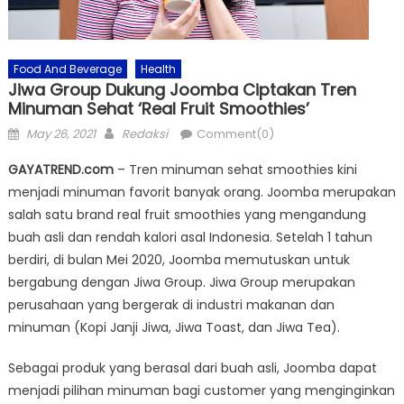
Food And Beverage
Health
Jiwa Group Dukung Joomba Ciptakan Tren
Minuman Sehat ‘Real Fruit Smoothies’
Posted
Author
May 26, 2021
Redaksi
Comment(0)
on
GAYATREND.com
– Tren minuman sehat smoothies kini
menjadi minuman favorit banyak orang. Joomba merupakan
salah satu brand real fruit smoothies yang mengandung
buah asli dan rendah kalori asal Indonesia. Setelah 1 tahun
berdiri, di bulan Mei 2020, Joomba memutuskan untuk
bergabung dengan Jiwa Group. Jiwa Group merupakan
perusahaan yang bergerak di industri makanan dan
minuman (Kopi Janji Jiwa, Jiwa Toast, dan Jiwa Tea).
Sebagai produk yang berasal dari buah asli, Joomba dapat
menjadi pilihan minuman bagi customer yang menginginkan