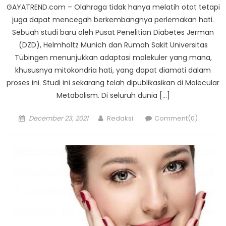
GAYATREND.com – Olahraga tidak hanya melatih otot tetapi
juga dapat mencegah berkembangnya perlemakan hati.
Sebuah studi baru oleh Pusat Penelitian Diabetes Jerman
(DZD), Helmholtz Munich dan Rumah Sakit Universitas
Tübingen menunjukkan adaptasi molekuler yang mana,
khususnya mitokondria hati, yang dapat diamati dalam
proses ini. Studi ini sekarang telah dipublikasikan di Molecular
Metabolism. Di seluruh dunia […]
Posted
Author
December 23, 2021
Redaksi
Comment(0)
on