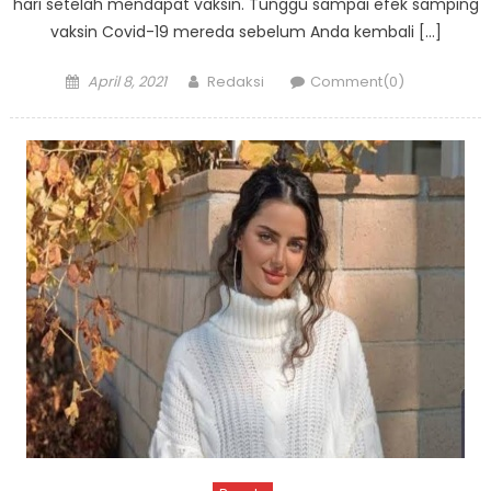
hari setelah mendapat vaksin. Tunggu sampai efek samping
vaksin Covid-19 mereda sebelum Anda kembali […]
Posted
Author
April 8, 2021
Redaksi
Comment(0)
on