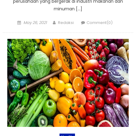
perusahaan yang bergerak di industri makanan dan
minuman […]
Posted
Author
May 26, 2021
Redaksi
Comment(0)
on