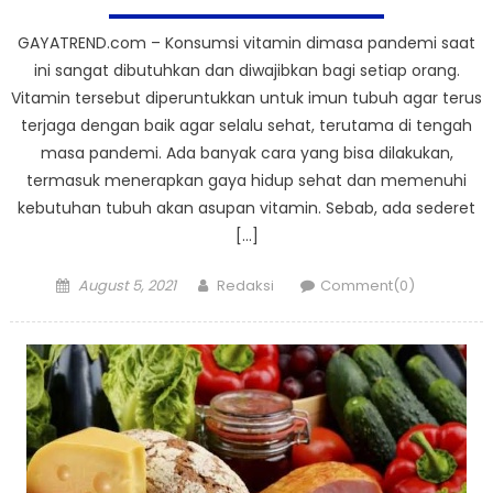
GAYATREND.com – Konsumsi vitamin dimasa pandemi saat
ini sangat dibutuhkan dan diwajibkan bagi setiap orang.
Vitamin tersebut diperuntukkan untuk imun tubuh agar terus
terjaga dengan baik agar selalu sehat, terutama di tengah
masa pandemi. Ada banyak cara yang bisa dilakukan,
termasuk menerapkan gaya hidup sehat dan memenuhi
kebutuhan tubuh akan asupan vitamin. Sebab, ada sederet
[…]
Posted
Author
August 5, 2021
Redaksi
Comment(0)
on