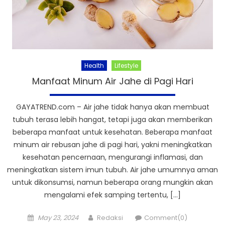
Health
Lifestyle
Manfaat Minum Air Jahe di Pagi Hari
GAYATREND.com – Air jahe tidak hanya akan membuat
tubuh terasa lebih hangat, tetapi juga akan memberikan
beberapa manfaat untuk kesehatan. Beberapa manfaat
minum air rebusan jahe di pagi hari, yakni meningkatkan
kesehatan pencernaan, mengurangi inflamasi, dan
meningkatkan sistem imun tubuh. Air jahe umumnya aman
untuk dikonsumsi, namun beberapa orang mungkin akan
mengalami efek samping tertentu, […]
Posted
Author
May 23, 2024
Redaksi
Comment(0)