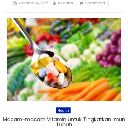
Posted
Author
October 14, 2021
Redaksi
Comment(0)
on
Health
Macam-macam Vitamin untuk Tingkatkan Imun
Tubuh