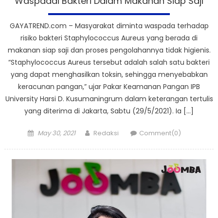
Waspadai Bakteri Dalam Makanan Siap Saji
GAYATREND.com – Masyarakat diminta waspada terhadap
risiko bakteri Staphylococcus Aureus yang berada di
makanan siap saji dan proses pengolahannya tidak higienis.
“Staphylococcus Aureus tersebut adalah salah satu bakteri
yang dapat menghasilkan toksin, sehingga menyebabkan
keracunan pangan,” ujar Pakar Keamanan Pangan IPB
University Harsi D. Kusumaningrum dalam keterangan tertulis
yang diterima di Jakarta, Sabtu (29/5/2021). Ia […]
Posted
Author
May 30, 2021
Redaksi
Comment(0)
on