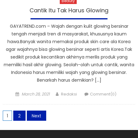
Beauty
Cantik Itu Tak Harus Glowing
GAYATREND.com – Wajah dengan kulit glowing bersinar
tengah menjadi tren di masyarakat, khususnya kaum
hawa.Banyak wanita memakai produk skin care ala Korea
agar wajahnya bisa glowing bersinar seperti artis Korea.Tak
sedikit produk kecantikan akhirnya merilis produk yang
memiliki hasil akhir glowing. Seolah-olah untuk cantik, wanita
Indonesia harus memiliki wajah yang glowing bersinar.
Benarkah harus demikian? […]
Posted
Author
March 28, 2021
Redaksi
Comment(0)
on
Posts
1
2
Next
pagination