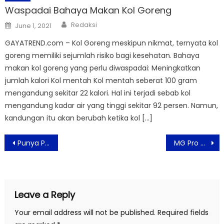
Waspadai Bahaya Makan Kol Goreng
Author
Posted
Redaksi
June 1, 2021
on
GAYATREND.com – Kol Goreng meskipun nikmat, ternyata kol
goreng memiliki sejumlah risiko bagi kesehatan. Bahaya
makan kol goreng yang perlu diwaspadai: Meningkatkan
jumlah kalori Kol mentah Kol mentah seberat 100 gram
mengandung sekitar 22 kalori. Hal ini terjadi sebab kol
mengandung kadar air yang tinggi sekitar 92 persen. Namun,
kandungan itu akan berubah ketika kol […]
Post
Punya Pasangan namun Tertarik pada Orang Lain, Normalkah?
MG Pro Gelar Melly’s Garden Awards Bartender Competition Pertama
navigation
Leave a Reply
Your email address will not be published.
Required fields