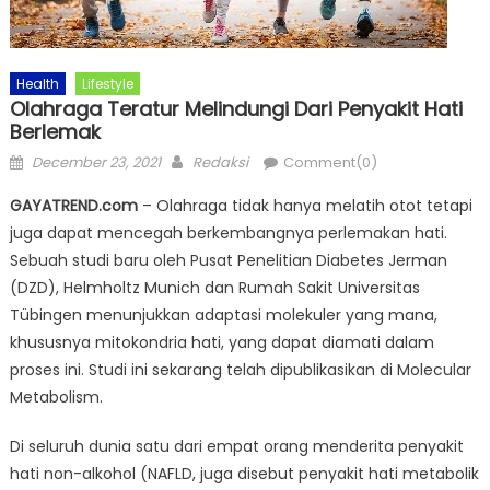
Health
Lifestyle
Olahraga Teratur Melindungi Dari Penyakit Hati
Berlemak
Posted
Author
December 23, 2021
Redaksi
Comment(0)
on
GAYATREND.com
– Olahraga tidak hanya melatih otot tetapi
juga dapat mencegah berkembangnya perlemakan hati.
Sebuah studi baru oleh Pusat Penelitian Diabetes Jerman
(DZD), Helmholtz Munich dan Rumah Sakit Universitas
Tübingen menunjukkan adaptasi molekuler yang mana,
khususnya mitokondria hati, yang dapat diamati dalam
proses ini. Studi ini sekarang telah dipublikasikan di Molecular
Metabolism.
Di seluruh dunia satu dari empat orang menderita penyakit
hati non-alkohol (NAFLD, juga disebut penyakit hati metabolik