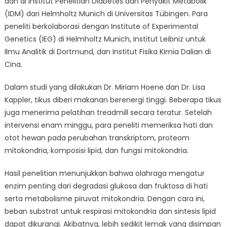
dan di Institut Penelitian Diabetes dan Penyakit Metabolik
(IDM) dari Helmholtz Munich di Universitas Tübingen. Para
peneliti berkolaborasi dengan Institute of Experimental
Genetics (IEG) di Helmholtz Munich, Institut Leibniz untuk
Ilmu Analitik di Dortmund, dan Institut Fisika Kimia Dalian di
Cina.
Dalam studi yang dilakukan Dr. Miriam Hoene dan Dr. Lisa
Kappler, tikus diberi makanan berenergi tinggi. Beberapa tikus
juga menerima pelatihan treadmill secara teratur. Setelah
intervensi enam minggu, para peneliti memeriksa hati dan
otot hewan pada perubahan transkriptom, proteom
mitokondria, komposisi lipid, dan fungsi mitokondria.
Hasil penelitian menunjukkan bahwa olahraga mengatur
enzim penting dari degradasi glukosa dan fruktosa di hati
serta metabolisme piruvat mitokondria. Dengan cara ini,
beban substrat untuk respirasi mitokondria dan sintesis lipid
dapat dikurangi. Akibatnya, lebih sedikit lemak yang disimpan