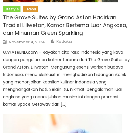
Lifestyle
Travel
The Grove Suites by Grand Aston Hadirkan
Tradisi Liliwetan, Kamar Bertema Luar Angkasa,
dan Minuman Green Sparkling
Author
Posted
Redaksi
November 4, 2024
on
GAYATREND.com – Rayakan cita rasa Indonesia yang kaya
dengan pengalaman kuliner terbaru dari The Grove Suites by
Grand Aston, Liliwetan! Mengusung esensi warisan budaya
Indonesia, menu eksklusif ini menghadirkan hidangan ikonik
yang menonjolkan keaslian kuliner Indonesia yang
menghangatkan hati. Selain itu, nikmati pengalaman luar
angkasa yang menakjubkan musim ini dengan promosi
kamar Space Getaway dari […]