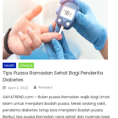
Health
Lifestyle
Tips Puasa Ramadan Sehat Bagi Penderita
Diabetes
Author
Posted
Redaksi
April 2, 2022
on
GAYATREND.com – Bulan puasa Ramadan wajib bagi Umat
Islam untuk menjalani ibadah puasa. Meski sedang sakit,
penderita diabetes tetap bisa menjalani ibadah puasa.
Berikut tips puasa Ramadan yang sehat dan nyaman bagi