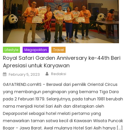
Lifestyle
Megapolitan
Travel
Royal Safari Garden Anniversary ke-44th Beri
Apresiasi untuk Karyawan
Author
Posted
Redaksi
February 5, 2023
on
GAYATREND.comRS – Berawal dari pemilik Oriental Circus
yang membangun penginapan yang bernama Tiga Dara
pada 2 Februari 1979. Selanjutnya, pada tahun 1981 berubah
nama menjadi Hotel Sari Asih dan ditetapkan oleh
Deparpostel sebagai hotel melati pertama yang
menawarkan taman satwa kecil di Kawasan Wisata Puncak
Bogor – Jawa Barat. Awal mulanya Hotel Sari Asih hanya […]