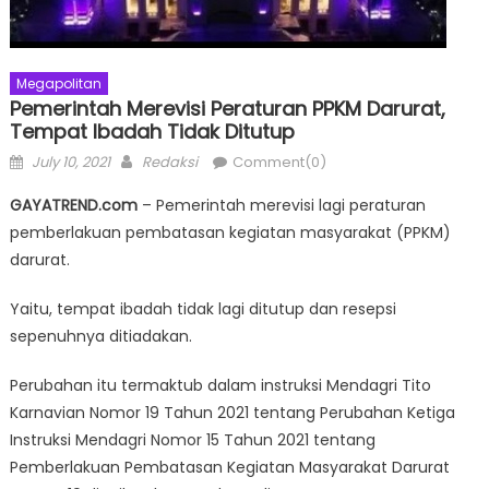
Megapolitan
Pemerintah Merevisi Peraturan PPKM Darurat,
Tempat Ibadah Tidak Ditutup
Posted
Author
July 10, 2021
Redaksi
Comment(0)
on
GAYATREND.com
– Pemerintah merevisi lagi peraturan
pemberlakuan pembatasan kegiatan masyarakat (PPKM)
darurat.
Yaitu, tempat ibadah tidak lagi ditutup dan resepsi
sepenuhnya ditiadakan.
Perubahan itu termaktub dalam instruksi Mendagri Tito
Karnavian Nomor 19 Tahun 2021 tentang Perubahan Ketiga
Instruksi Mendagri Nomor 15 Tahun 2021 tentang
Pemberlakuan Pembatasan Kegiatan Masyarakat Darurat