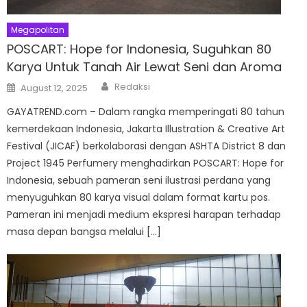
Megapolitan
POSCART: Hope for Indonesia, Suguhkan 80
Karya Untuk Tanah Air Lewat Seni dan Aroma
Author
Posted
Redaksi
August 12, 2025
on
GAYATREND.com – Dalam rangka memperingati 80 tahun
kemerdekaan Indonesia, Jakarta Illustration & Creative Art
Festival (JICAF) berkolaborasi dengan ASHTA District 8 dan
Project 1945 Perfumery menghadirkan POSCART: Hope for
Indonesia, sebuah pameran seni ilustrasi perdana yang
menyuguhkan 80 karya visual dalam format kartu pos.
Pameran ini menjadi medium ekspresi harapan terhadap
masa depan bangsa melalui […]