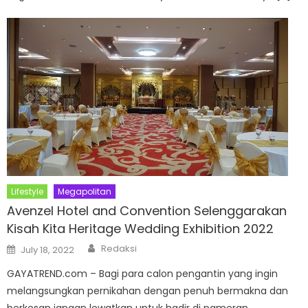
Lifestyle
Megapolitan
Avenzel Hotel and Convention Selenggarakan
Kisah Kita Heritage Wedding Exhibition 2022
Author
Posted
Redaksi
July 18, 2022
on
GAYATREND.com – Bagi para calon pengantin yang ingin
melangsungkan pernikahan dengan penuh bermakna dan