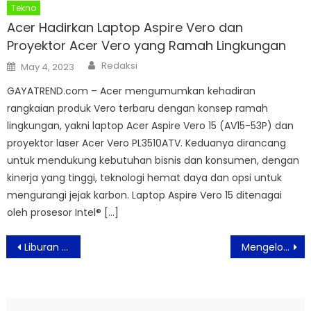
Tekno
Acer Hadirkan Laptop Aspire Vero dan
Proyektor Acer Vero yang Ramah Lingkungan
Author
Posted
Redaksi
May 4, 2023
on
GAYATREND.com – Acer mengumumkan kehadiran
rangkaian produk Vero terbaru dengan konsep ramah
lingkungan, yakni laptop Acer Aspire Vero 15 (AV15-53P) dan
proyektor laser Acer Vero PL3510ATV. Keduanya dirancang
untuk mendukung kebutuhan bisnis dan konsumen, dengan
kinerja yang tinggi, teknologi hemat daya dan opsi untuk
mengurangi jejak karbon. Laptop Aspire Vero 15 ditenagai
oleh prosesor Intel® […]
Post
Liburan Keluarga Sambil Mengenal Satwa di Royal Safari Garden
Mengelola Keuangan Yang Efektif Selama Pandemi, Ini Tipsnya
navigation