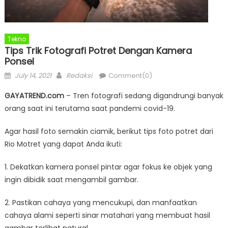
Tekno
Tips Trik Fotografi Potret Dengan Kamera
Ponsel
Posted
Author
July 14, 2021
Redaksi
Comment(0)
on
GAYATREND.com
– Tren fotografi sedang digandrungi banyak
orang saat ini terutama saat pandemi covid-19.
Agar hasil foto semakin ciamik, berikut tips foto potret dari
Rio Motret yang dapat Anda ikuti:
1. Dekatkan kamera ponsel pintar agar fokus ke objek yang
ingin dibidik saat mengambil gambar.
2. Pastikan cahaya yang mencukupi, dan manfaatkan
cahaya alami seperti sinar matahari yang membuat hasil
gambar terlihat natural.