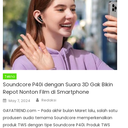
Tekno
Soundcore P40i dengan Suara 3D Gak Bikin
Repot Nonton Film di Smartphone
Author
Posted
Redaksi
May 7, 2024
on
GAYATREND.com – Pada akhir bulan Maret lalu, salah satu
produsen audio ternama Soundcore memperkenalkan
produk TWS dengan tipe Soundcore P40i. Produk TWS