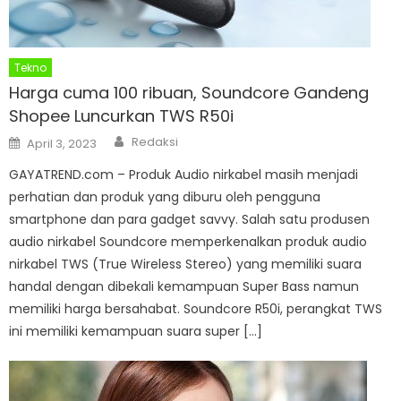
Tekno
Harga cuma 100 ribuan, Soundcore Gandeng
Shopee Luncurkan TWS R50i
Author
Posted
Redaksi
April 3, 2023
on
GAYATREND.com – Produk Audio nirkabel masih menjadi
perhatian dan produk yang diburu oleh pengguna
smartphone dan para gadget savvy. Salah satu produsen
audio nirkabel Soundcore memperkenalkan produk audio
nirkabel TWS (True Wireless Stereo) yang memiliki suara
handal dengan dibekali kemampuan Super Bass namun
memiliki harga bersahabat. Soundcore R50i, perangkat TWS
ini memiliki kemampuan suara super […]