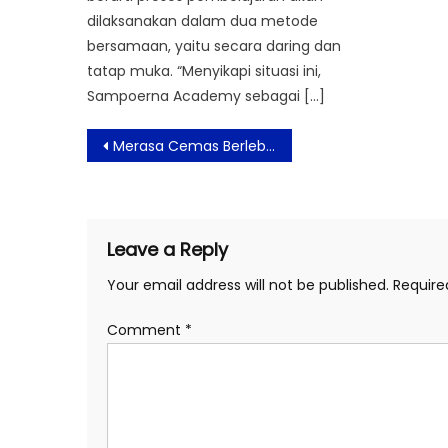
dilaksanakan dalam dua metode
bersamaan, yaitu secara daring dan
tatap muka. “Menyikapi situasi ini,
Sampoerna Academy sebagai […]
Post
Merasa Cemas Berlebihan, Lakukan Butterfly Hug
navigation
Leave a Reply
Your email address will not be published.
Require
Comment
*