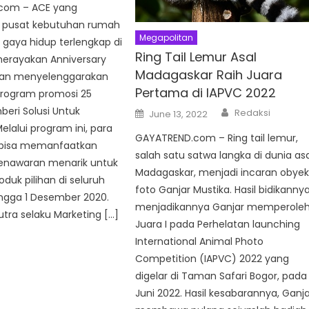
com – ACE yang
 pusat kebutuhan rumah
Megapolitan
gaya hidup terlengkap di
Ring Tail Lemur Asal
merayakan Anniversary
Madagaskar Raih Juara
gan menyelenggarakan
Pertama di IAPVC 2022
program promosi 25
Author
eri Solusi Untuk
Posted
Redaksi
June 13, 2022
on
elalui program ini, para
GAYATREND.com – Ring tail lemur,
 bisa memanfaatkan
salah satu satwa langka di dunia as
nawaran menarik untuk
Madagaskar, menjadi incaran obye
oduk pilihan di seluruh
foto Ganjar Mustika. Hasil bidikanny
ingga 1 Desember 2020.
menjadikannya Ganjar memperole
utra selaku Marketing […]
Juara I pada Perhelatan launching
International Animal Photo
Competition (IAPVC) 2022 yang
digelar di Taman Safari Bogor, pada 
Juni 2022. Hasil kesabarannya, Ganj