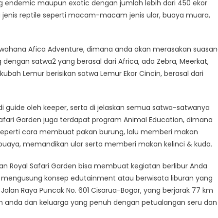
ng endemic maupun exotic dengan jumlah lebih dari 450 ekor
a jenis reptile seperti macam-macam jenis ular, buaya muara,
ut wahana Afica Adventure, dimana anda akan merasakan suasa
ng dengan satwa2 yang berasal dari Africa, ada Zebra, Meerkat,
 kubah Lemur berisikan satwa Lemur Ekor Cincin, berasal dari
 guide oleh keeper, serta di jelaskan semua satwa-satwanya
afari Garden juga terdapat program Animal Education, dimana
seperti cara membuat pakan burung, lalu memberi makan
uaya, memandikan ular serta memberi makan kelinci & kuda.
an Royal Safari Garden bisa membuat kegiatan berlibur Anda
 mengusung konsep edutainment atau berwisata liburan yang
i Jalan Raya Puncak No. 601 Cisarua-Bogor, yang berjarak 77 km
uran anda dan keluarga yang penuh dengan petualangan seru dan