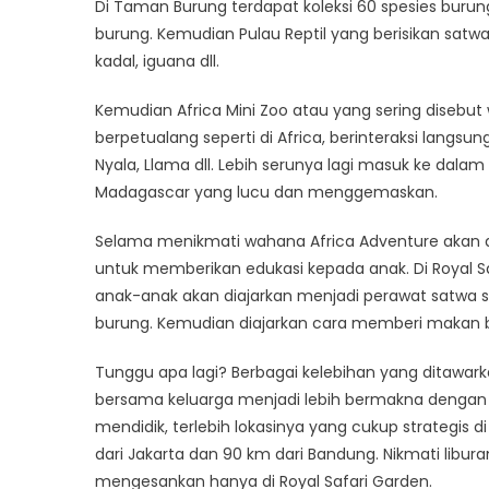
Di Taman Burung terdapat koleksi 60 spesies buru
burung. Kemudian Pulau Reptil yang berisikan satw
kadal, iguana dll.
Kemudian Africa Mini Zoo atau yang sering diseb
berpetualang seperti di Africa, berinteraksi langsu
Nyala, Llama dll. Lebih serunya lagi masuk ke dalam
Madagascar yang lucu dan menggemaskan.
Selama menikmati wahana Africa Adventure akan di
untuk memberikan edukasi kepada anak. Di Royal S
anak-anak akan diajarkan menjadi perawat satwa 
burung. Kemudian diajarkan cara memberi makan b
Tunggu apa lagi? Berbagai kelebihan yang ditawark
bersama keluarga menjadi lebih bermakna dengan
mendidik, terlebih lokasinya yang cukup strategis d
dari Jakarta dan 90 km dari Bandung. Nikmati lib
mengesankan hanya di Royal Safari Garden.