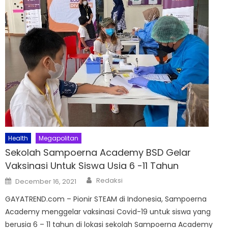
Health
Megapolitan
Sekolah Sampoerna Academy BSD Gelar
Vaksinasi Untuk Siswa Usia 6 -11 Tahun
Author
Posted
Redaksi
December 16, 2021
on
GAYATREND.com – Pionir STEAM di Indonesia, Sampoerna
Academy menggelar vaksinasi Covid-19 untuk siswa yang
berusia 6 – 11 tahun di lokasi sekolah Sampoerna Academy