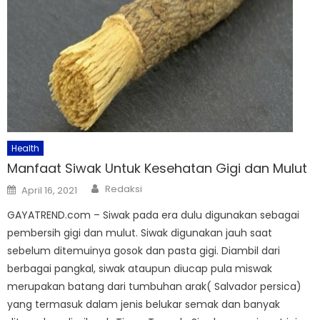
Health
Manfaat Siwak Untuk Kesehatan Gigi dan Mulut
Author
Posted
Redaksi
April 16, 2021
on
GAYATREND.com – Siwak pada era dulu digunakan sebagai
pembersih gigi dan mulut. Siwak digunakan jauh saat
sebelum ditemuinya gosok dan pasta gigi. Diambil dari
berbagai pangkal, siwak ataupun diucap pula miswak
merupakan batang dari tumbuhan arak( Salvador persica)
yang termasuk dalam jenis belukar semak dan banyak