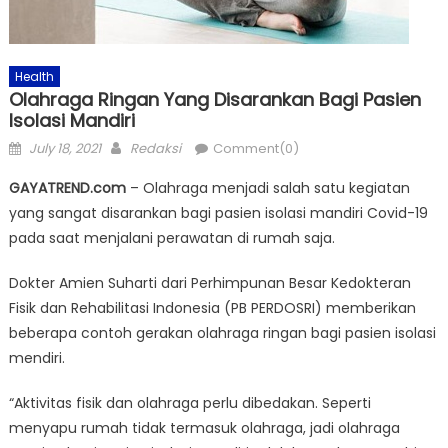
Health
Olahraga Ringan Yang Disarankan Bagi Pasien
Isolasi Mandiri
Posted
Author
July 18, 2021
Redaksi
Comment(0)
on
GAYATREND.com
– Olahraga menjadi salah satu kegiatan
yang sangat disarankan bagi pasien isolasi mandiri Covid-19
pada saat menjalani perawatan di rumah saja.
Dokter Amien Suharti dari Perhimpunan Besar Kedokteran
Fisik dan Rehabilitasi Indonesia (PB PERDOSRI) memberikan
beberapa contoh gerakan olahraga ringan bagi pasien isolasi
mendiri.
“Aktivitas fisik dan olahraga perlu dibedakan. Seperti
menyapu rumah tidak termasuk olahraga, jadi olahraga