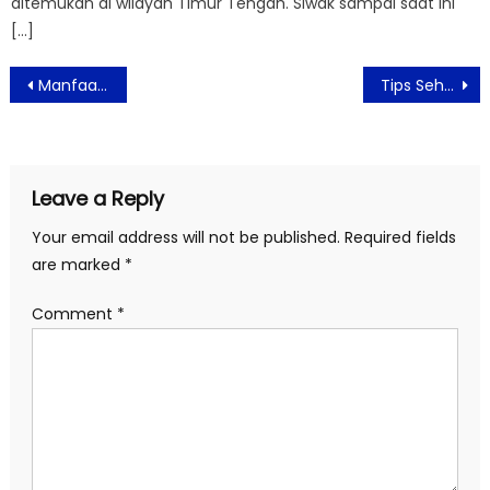
ditemukan di wilayah Timur Tengah. Siwak sampai saat ini
[…]
Post
Manfaat Menggunakan Skincare Setiap Hari
Tips Sehat Untuk Pasien Covid-19 Saat Isoman
navigation
Leave a Reply
Your email address will not be published.
Required fields
are marked
*
Comment
*