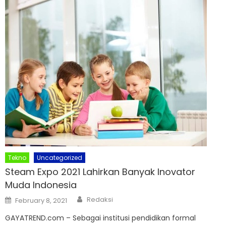
Tekno
Uncategorized
Steam Expo 2021 Lahirkan Banyak Inovator
Muda Indonesia
Author
Posted
Redaksi
February 8, 2021
on
GAYATREND.com – Sebagai institusi pendidikan formal