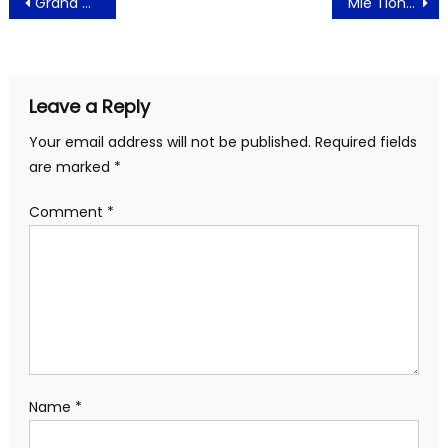
Post
Grand Dafam Ancol Jakarta Hadirkan PPKM (Paket Puas Kenyang Makan)
Mie Tiongsim, Perpaduan Rasa Yang Menggugah Selera
navigation
Leave a Reply
Your email address will not be published.
Required fields
are marked
*
Comment
*
Name
*