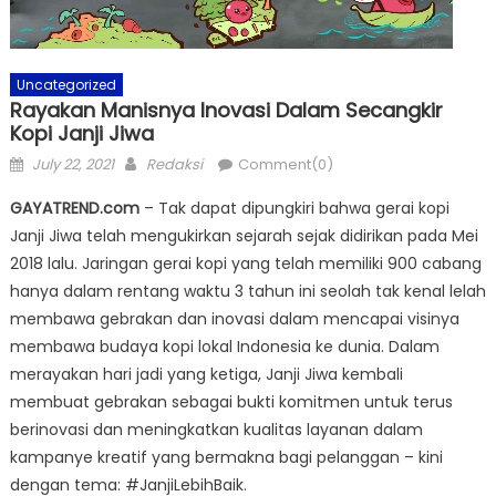
Uncategorized
Rayakan Manisnya Inovasi Dalam Secangkir
Kopi Janji Jiwa
Posted
Author
July 22, 2021
Redaksi
Comment(0)
on
GAYATREND.com
– Tak dapat dipungkiri bahwa gerai kopi
Janji Jiwa telah mengukirkan sejarah sejak didirikan pada Mei
2018 lalu. Jaringan gerai kopi yang telah memiliki 900 cabang
hanya dalam rentang waktu 3 tahun ini seolah tak kenal lelah
membawa gebrakan dan inovasi dalam mencapai visinya
membawa budaya kopi lokal Indonesia ke dunia. Dalam
merayakan hari jadi yang ketiga, Janji Jiwa kembali
membuat gebrakan sebagai bukti komitmen untuk terus
berinovasi dan meningkatkan kualitas layanan dalam
kampanye kreatif yang bermakna bagi pelanggan – kini
dengan tema: #JanjiLebihBaik.