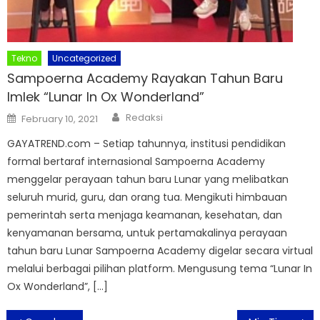
Tekno
Uncategorized
Sampoerna Academy Rayakan Tahun Baru
Imlek “Lunar In Ox Wonderland”
Author
Posted
Redaksi
February 10, 2021
on
GAYATREND.com – Setiap tahunnya, institusi pendidikan
formal bertaraf internasional Sampoerna Academy
menggelar perayaan tahun baru Lunar yang melibatkan
seluruh murid, guru, dan orang tua. Mengikuti himbauan
pemerintah serta menjaga keamanan, kesehatan, dan
kenyamanan bersama, untuk pertamakalinya perayaan
tahun baru Lunar Sampoerna Academy digelar secara virtual
melalui berbagai pilihan platform. Mengusung tema “Lunar In
Ox Wonderland”, […]