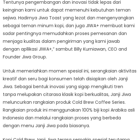
Tentunya pengembangan dan inovasi tidak lepas dari
keinginan kami untuk dapat memenuhi kebutuhan teman
sejiwa. Hadirnya Jiwa Toast yang lezat dan mengenyangkan
sebagai teman minum kopi, dan juga JIWA+ membuat kami
sadar pentingnya memudahkan proses pemesanan dan
menjaga kualitas dalam pengiriman yang kami jawab
dengan apllikasi JIWA+,” sambut Billy Kurniawan, CEO and
Founder Jiwa Group.
Untuk memeriahkan momen spesial ini, serangkaian aktivitas
kreatif dan seru bagi konsumen telah disiapkan oleh Janji
Jiwa. Sebagai bentuk inovasi yang sigap mengikuti tren
tanpa melupakan citarasa klasik kopi berkualitas, Janji Jiwa
meluncurkan rangkaian produk Cold Brew Coffee Series.
Rangkaian produk ini menggunakan 100% biji kopi Arabika asli
Indonesia dan melalui rangkaian proses yang berbeda
dengan menu Janji Jiwa pada biasanya.
Kopi Cold Brew Janji Jiwa terasa semakin spesial terutama