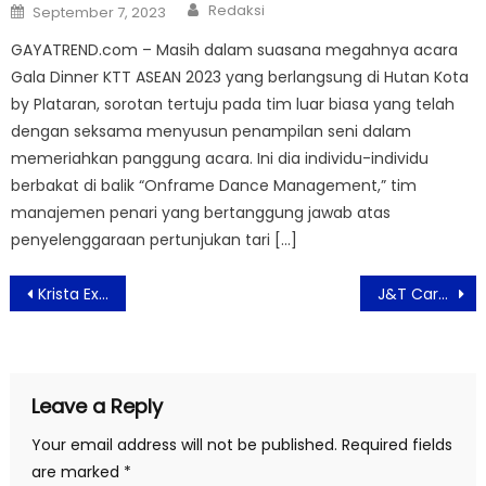
Author
Posted
Redaksi
September 7, 2023
on
GAYATREND.com – Masih dalam suasana megahnya acara
Gala Dinner KTT ASEAN 2023 yang berlangsung di Hutan Kota
by Plataran, sorotan tertuju pada tim luar biasa yang telah
dengan seksama menyusun penampilan seni dalam
memeriahkan panggung acara. Ini dia individu-individu
berbakat di balik “Onframe Dance Management,” tim
manajemen penari yang bertanggung jawab atas
penyelenggaraan pertunjukan tari […]
Post
Krista Exhibition Virtual Expo 2021 Buka Peluang Usaha Ke Mancanegara
J&T Cargo Siap Melayani Pengiriman Paket Besar di Indonesia
navigation
Leave a Reply
Your email address will not be published.
Required fields
are marked
*