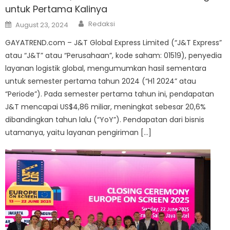
untuk Pertama Kalinya
Author
Posted
Redaksi
August 23, 2024
on
GAYATREND.com – J&T Global Express Limited (“J&T Express”
atau “J&T” atau “Perusahaan”, kode saham: 01519), penyedia
layanan logistik global, mengumumkan hasil sementara
untuk semester pertama tahun 2024 (“H1 2024” atau
“Periode”). Pada semester pertama tahun ini, pendapatan
J&T mencapai US$4,86 miliar, meningkat sebesar 20,6%
dibandingkan tahun lalu (“YoY”). Pendapatan dari bisnis
utamanya, yaitu layanan pengiriman […]