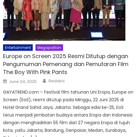
Entertainment
Megapolitan
Europe on Screen 2025 Resmi Ditutup dengan
Pengumuman Pemenang dan Pemutaran Film
The Boy With Pink Pants
Author
Posted
Redaksi
June 24, 2025
on
GAYATREND.com – Festival film tahunan Uni Eropa, Europe on
Screen (EoS), resmi ditutup pada Minggu, 22 Juni 2025 di
Hotel Grand Sahid Jaya, Jakarta. Sebagai edisi ke-25, EoS
terus menjadi jembatan budaya antara Eropa dan Indonesia
dengan menghadirkan 55 film dari 27 negara Eropa di tujuh
kota, yaitu Jakarta, Bandung, Denpasar, Medan, Surabaya,