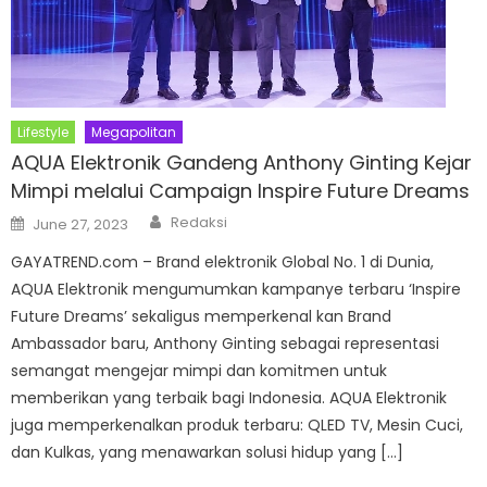
Lifestyle
Megapolitan
AQUA Elektronik Gandeng Anthony Ginting Kejar
Mimpi melalui Campaign Inspire Future Dreams
Author
Posted
Redaksi
June 27, 2023
on
GAYATREND.com – Brand elektronik Global No. 1 di Dunia,
AQUA Elektronik mengumumkan kampanye terbaru ‘Inspire
Future Dreams’ sekaligus memperkenal kan Brand
Ambassador baru, Anthony Ginting sebagai representasi
semangat mengejar mimpi dan komitmen untuk
memberikan yang terbaik bagi Indonesia. AQUA Elektronik
juga memperkenalkan produk terbaru: QLED TV, Mesin Cuci,
dan Kulkas, yang menawarkan solusi hidup yang […]