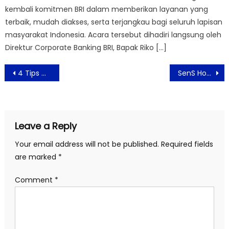
kembali komitmen BRI dalam memberikan layanan yang
terbaik, mudah diakses, serta terjangkau bagi seluruh lapisan
masyarakat Indonesia. Acara tersebut dihadiri langsung oleh
Direktur Corporate Banking BRI, Bapak Riko […]
Post
4 Tips Gaya Hidup Sustainable untuk Pemula ala Social Enterprise
SenS Hotel & Spa + Conference Ubud Town Centre: Hotel Terbaik untuk Menikmati Berbagai Aktivitas di Ubud
navigation
Leave a Reply
Your email address will not be published.
Required fields
are marked
*
Comment
*