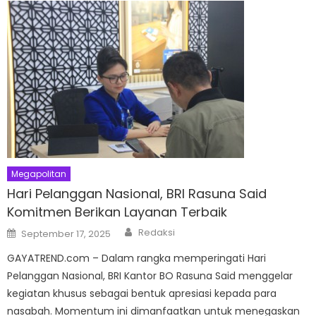
Megapolitan
Hari Pelanggan Nasional, BRI Rasuna Said
Komitmen Berikan Layanan Terbaik
Author
Posted
Redaksi
September 17, 2025
on
GAYATREND.com – Dalam rangka memperingati Hari
Pelanggan Nasional, BRI Kantor BO Rasuna Said menggelar
kegiatan khusus sebagai bentuk apresiasi kepada para
nasabah. Momentum ini dimanfaatkan untuk menegaskan