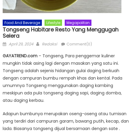
Food And Beverage
Lifestyle
Megapolitan
Tongseng Habitare Resto Yang Menggugah
Selera
Posted
Author
April 29, 2024
Redaksi
Comment(0)
on
GAYATREND.com
– Tongseng, Para penggemar kuliner
mungkin tidak asing lagi dengan masakan yang satu ini.
Tongseng adalah sejenis hidangan gulai daging berkuah
dengan campuran bumbu rempah khas dan kental. Pada
umumnya Tongseng menggunakan daging kambing
meskipun ada pula tongseng daging sapi, daging domba,
atau daging kerbau.
Adapun bumbunya merupakan oseng-oseng atau tumisan
yang terdiri dari campuran garam, bawang putih, kecap, dan
lada. Biasanya tongseng dijual bersamaan dengan sate .