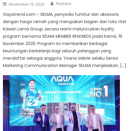
Author
Posted
Redaksi
November 19, 2020
on
Gayatrend.com – SELMA, penyedia furnitur dan aksesoris
dengan harga ramah yang merupakan bagian dari toko ritel
Kawan Lama Group, secara resmi meluncurkan loyalty
program bernama SELMA MEMBER REWARDS pada Kamis, 19
November 2020. Program ini memberikan berbagai
keuntungan berbelanja bagi seluruh pelanggan yang
mendaftar sebagai anggota. Yoana Vebrie selaku Senior
Marketing Communication Manager SELMA menjelaskan, […]