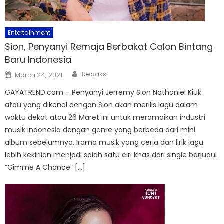
Entertainment
Sion, Penyanyi Remaja Berbakat Calon Bintang
Baru Indonesia
Author
Posted
Redaksi
March 24, 2021
on
GAYATREND.com – Penyanyi Jerremy Sion Nathaniel Kiuk
atau yang dikenal dengan Sion akan merilis lagu dalam
waktu dekat atau 26 Maret ini untuk meramaikan industri
musik indonesia dengan genre yang berbeda dari mini
album sebelumnya. Irama musik yang ceria dan lirik lagu
lebih kekinian menjadi salah satu ciri khas dari single berjudul
“Gimme A Chance” […]