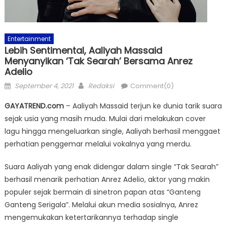
Entertainment
Lebih Sentimental, Aaliyah Massaid
Menyanyikan ‘Tak Searah’ Bersama Anrez
Adelio
Posted
Author
September 4, 2021
Redaksi
Comment(0)
on
GAYATREND.com
– Aaliyah Massaid terjun ke dunia tarik suara
sejak usia yang masih muda. Mulai dari melakukan cover
lagu hingga mengeluarkan single, Aaliyah berhasil menggaet
perhatian penggemar melalui vokalnya yang merdu.
Suara Aaliyah yang enak didengar dalam single “Tak Searah”
berhasil menarik perhatian Anrez Adelio, aktor yang makin
populer sejak bermain di sinetron papan atas “Ganteng
Ganteng Serigala”. Melalui akun media sosialnya, Anrez
mengemukakan ketertarikannya terhadap single