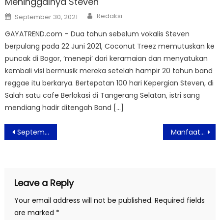
Meninggalnya Steven
Author
Posted
Redaksi
September 30, 2021
on
GAYATREND.com – Dua tahun sebelum vokalis Steven
berpulang pada 22 Juni 2021, Coconut Treez memutuskan ke
puncak di Bogor, ‘menepi’ dari keramaian dan menyatukan
kembali visi bermusik mereka setelah hampir 20 tahun band
reggae itu berkarya. Bertepatan 100 hari Kepergian Steven, di
Salah satu cafe Berlokasi di Tangerang Selatan, istri sang
mendiang hadir ditengah Band […]
Post
September, Aviary Hadirkan Promo Menarik
Manfaat Minum Air Putih Setelah Bangun Tidur Pagi
navigation
Leave a Reply
Your email address will not be published.
Required fields
are marked
*