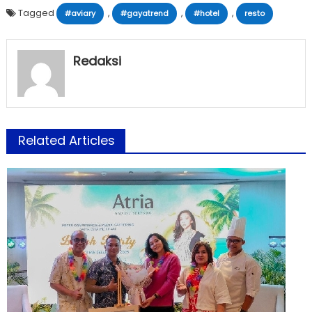
Tagged
,
,
,
#aviary
#gayatrend
#hotel
resto
Redaksi
Related Articles