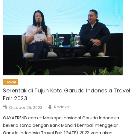
Travel
Serentak di Tujuh Kota Garuda Indonesia Travel
Fair 2023
Author
Posted
Redaksi
October 25, 2023
on
GAYATREND.com – Maskapai nasional Garuda Indonesia
bekerja sama dengan Bank Mandiri kembali menggelar
Garuda Indonesia Travel Fair (GATF) 2023 yang akan