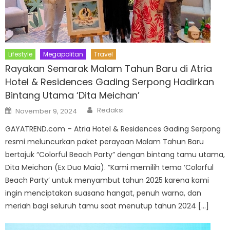
Lifestyle
Megapolitan
Travel
Rayakan Semarak Malam Tahun Baru di Atria
Hotel & Residences Gading Serpong Hadirkan
Bintang Utama ‘Dita Meichan’
Author
Posted
Redaksi
November 9, 2024
on
GAYATREND.com – Atria Hotel & Residences Gading Serpong
resmi meluncurkan paket perayaan Malam Tahun Baru
bertajuk “Colorful Beach Party” dengan bintang tamu utama,
Dita Meichan (Ex Duo Maia). “Kami memilih tema ‘Colorful
Beach Party’ untuk menyambut tahun 2025 karena kami
ingin menciptakan suasana hangat, penuh warna, dan
meriah bagi seluruh tamu saat menutup tahun 2024 […]