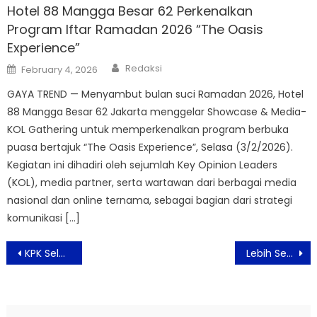
Hotel 88 Mangga Besar 62 Perkenalkan
Program Iftar Ramadan 2026 “The Oasis
Experience”
Author
Posted
Redaksi
February 4, 2026
on
GAYA TREND — Menyambut bulan suci Ramadan 2026, Hotel
88 Mangga Besar 62 Jakarta menggelar Showcase & Media-
KOL Gathering untuk memperkenalkan program berbuka
puasa bertajuk “The Oasis Experience”, Selasa (3/2/2026).
Kegiatan ini dihadiri oleh sejumlah Key Opinion Leaders
(KOL), media partner, serta wartawan dari berbagai media
nasional dan online ternama, sebagai bagian dari strategi
komunikasi […]
Post
KPK Selenggarakan ACFFest 2021 Secara Daring
Lebih Sentimental, Aaliyah Massaid Menyanyikan ‘Tak Searah’ Bersama Anrez Adelio
navigation