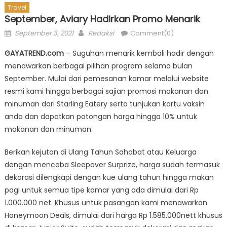
Travel
September, Aviary Hadirkan Promo Menarik
Posted
Author
September 3, 2021
Redaksi
Comment(0)
on
GAYATREND.com
– Suguhan menarik kembali hadir dengan
menawarkan berbagai pilihan program selama bulan
September. Mulai dari pemesanan kamar melalui website
resmi kami hingga berbagai sajian promosi makanan dan
minuman dari Starling Eatery serta tunjukan kartu vaksin
anda dan dapatkan potongan harga hingga 10% untuk
makanan dan minuman.
Berikan kejutan di Ulang Tahun Sahabat atau Keluarga
dengan mencoba Sleepover Surprize, harga sudah termasuk
dekorasi dilengkapi dengan kue ulang tahun hingga makan
pagi untuk semua tipe kamar yang ada dimulai dari Rp
1.000.000 net. Khusus untuk pasangan kami menawarkan
Honeymoon Deals, dimulai dari harga Rp 1.585.000nett khusus