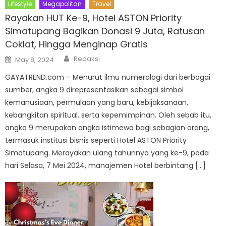
Lifestyle
Megapolitan
Travel
Rayakan HUT Ke-9, Hotel ASTON Priority
Simatupang Bagikan Donasi 9 Juta, Ratusan
Coklat, Hingga Menginap Gratis
Author
Posted
Redaksi
May 8, 2024
on
GAYATREND.com – Menurut ilmu numerologi dari berbagai
sumber, angka 9 direpresentasikan sebagai simbol
kemanusiaan, permulaan yang baru, kebijaksanaan,
kebangkitan spiritual, serta kepemimpinan. Oleh sebab itu,
angka 9 merupakan angka istimewa bagi sebagian orang,
termasuk institusi bisnis seperti Hotel ASTON Priority
Simatupang. Merayakan ulang tahunnya yang ke-9, pada
hari Selasa, 7 Mei 2024, manajemen Hotel berbintang […]