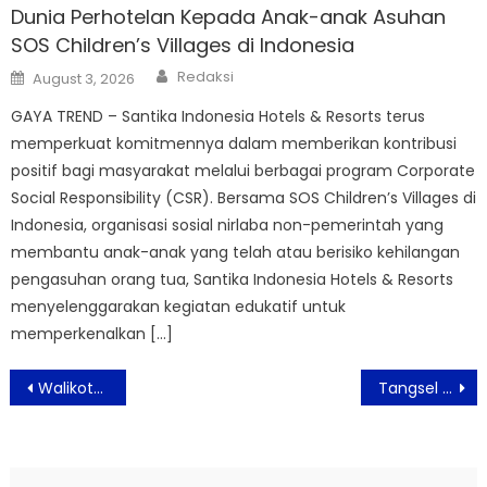
Dunia Perhotelan Kepada Anak-anak Asuhan
SOS Children’s Villages di Indonesia
Author
Posted
Redaksi
August 3, 2026
on
GAYA TREND – Santika Indonesia Hotels & Resorts terus
memperkuat komitmennya dalam memberikan kontribusi
positif bagi masyarakat melalui berbagai program Corporate
Social Responsibility (CSR). Bersama SOS Children’s Villages di
Indonesia, organisasi sosial nirlaba non-pemerintah yang
membantu anak-anak yang telah atau berisiko kehilangan
pengasuhan orang tua, Santika Indonesia Hotels & Resorts
menyelenggarakan kegiatan edukatif untuk
memperkenalkan […]
Post
Walikota Sambut Baik Pembukaan Toko Pertama ACE, Informa dan Chatime di Sukabumi
Tangsel Menambah Durasi Makan Ditempat Jadi 60 Menit
navigation