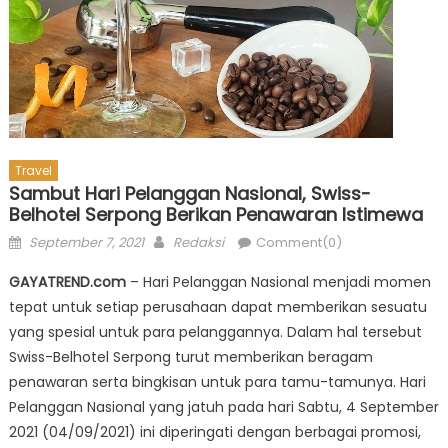
Travel
Sambut Hari Pelanggan Nasional, Swiss-
Belhotel Serpong Berikan Penawaran Istimewa
Posted
Author
September 7, 2021
Redaksi
Comment(0)
on
GAYATREND.com
– Hari Pelanggan Nasional menjadi momen
tepat untuk setiap perusahaan dapat memberikan sesuatu
yang spesial untuk para pelanggannya. Dalam hal tersebut
Swiss-Belhotel Serpong turut memberikan beragam
penawaran serta bingkisan untuk para tamu-tamunya. Hari
Pelanggan Nasional yang jatuh pada hari Sabtu, 4 September
2021 (04/09/2021) ini diperingati dengan berbagai promosi,