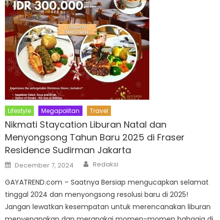
Lifestyle
Megapolitan
Travel
Nikmati Staycation Liburan Natal dan
Menyongsong Tahun Baru 2025 di Fraser
Residence Sudirman Jakarta
Author
Posted
Redaksi
December 7, 2024
on
GAYATREND.com – Saatnya Bersiap mengucapkan selamat
tinggal 2024 dan menyongsong resolusi baru di 2025!
Jangan lewatkan kesempatan untuk merencanakan liburan
menyenangkan dan merangkai momen-momen bahagia di