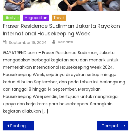
Lifestyle
Megapolitan
Travel
Fraser Residence Sudirman Jakarta Rayakan
International Housekeeping Week
Author
Posted
Redaksi
September 19, 2024
on
GAYATREND.com – Fraser Residence Sudirman, Jakarta
mengadakan berbagai kegiatan seru dan menarik untuk
memeriahkan International Housekeeping Week 2024.
Housekeeping Week, sejatinya dirayakan setiap minggu
kedua di bulan September, dan pada tahun ini, berlangsung
dari tanggal 8 hingga 14 September. Merayakan
Housekeeping Weej sendiri, bertujuan untuk menghargai
upaya dan kerja keras para housekeepers. Serangkain
kegiatan dilakukan […]
Post
Pentingnya Oximeter Deteksi Oksigen Pasien COVID-19
Tempat Wisata di Jakarta Terapkan Ganjil Genap