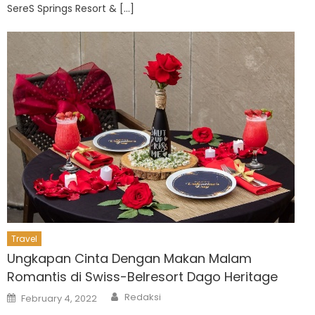
SereS Springs Resort & […]
Travel
Ungkapan Cinta Dengan Makan Malam
Romantis di Swiss-Belresort Dago Heritage
Author
Posted
Redaksi
February 4, 2022
on