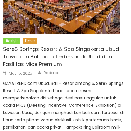
Lifestyle
Travel
SereS Springs Resort & Spa Singakerta Ubud
Tawarkan Ballroom Terbesar di Ubud dan
Fasilitas Mice Premium
Author
Posted
Redaksi
May 15, 2025
on
GAYATREND.com Ubud, Bali – Resor bintang 5, SereS Springs
Resort & Spa Singakerta Ubud secara resmi
memperkenalkan diri sebagai destinasi unggulan untuk
acara MICE (Meeting, Incentive, Conference, Exhibition) di
kawasan Ubud, dengan menghadirkan ballroom terbesar di
Ubud serta pilihan venue eksklusif untuk pertemuan bisnis,
pernikahan, dan acara privat. Tampaksiring Ballroom milik