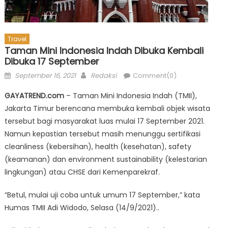
Travel
Taman Mini Indonesia Indah Dibuka Kembali
Dibuka 17 September
Posted
Author
September 16, 2021
Redaksi
Comment(0)
on
GAYATREND.com
– Taman Mini Indonesia Indah (TMII),
Jakarta Timur berencana membuka kembali objek wisata
tersebut bagi masyarakat luas mulai 17 September 2021.
Namun kepastian tersebut masih menunggu sertifikasi
cleanliness (kebersihan), health (kesehatan), safety
(keamanan) dan environment sustainability (kelestarian
lingkungan) atau CHSE dari Kemenparekraf.
“Betul, mulai uji coba untuk umum 17 September,” kata
Humas TMII Adi Widodo, Selasa (14/9/2021)..