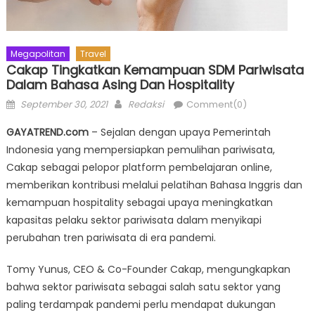
Megapolitan
Travel
Cakap Tingkatkan Kemampuan SDM Pariwisata
Dalam Bahasa Asing Dan Hospitality
Posted
Author
September 30, 2021
Redaksi
Comment(0)
on
GAYATREND.com
– Sejalan dengan upaya Pemerintah
Indonesia yang mempersiapkan pemulihan pariwisata,
Cakap sebagai pelopor platform pembelajaran online,
memberikan kontribusi melalui pelatihan Bahasa Inggris dan
kemampuan hospitality sebagai upaya meningkatkan
kapasitas pelaku sektor pariwisata dalam menyikapi
perubahan tren pariwisata di era pandemi.
Tomy Yunus, CEO & Co-Founder Cakap, mengungkapkan
bahwa sektor pariwisata sebagai salah satu sektor yang
paling terdampak pandemi perlu mendapat dukungan