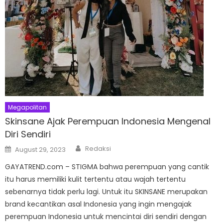
Megapolitan
Skinsane Ajak Perempuan Indonesia Mengenal
Diri Sendiri
Author
Posted
Redaksi
August 29, 2023
on
GAYATREND.com – STIGMA bahwa perempuan yang cantik
itu harus memiliki kulit tertentu atau wajah tertentu
sebenarnya tidak perlu lagi. Untuk itu SKINSANE merupakan
brand kecantikan asal Indonesia yang ingin mengajak
perempuan Indonesia untuk mencintai diri sendiri dengan