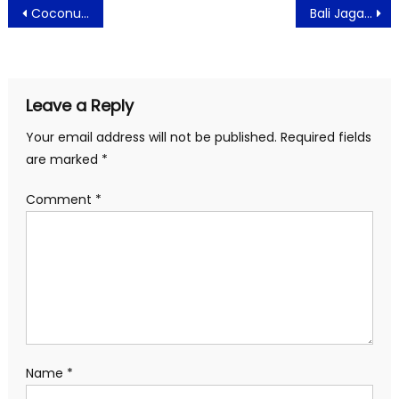
Post
Coconut Treez Rilis Langsamkan di 100 Hari Meninggalnya Steven
Bali Jagadhita Culture Week 2021 Dukung Pertumbuhan UMKM dan Sektor Pariwisata
navigation
Leave a Reply
Your email address will not be published.
Required fields
are marked
*
Comment
*
Name
*