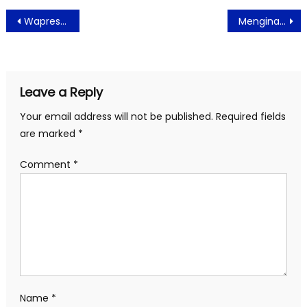
Post
Wapres Ma’ruf Amin Dukung Gerakan Nasional Melawan Osteoporosis
Menginap di ASTON Priority Simatupang Hotel Dengan Paket Liburan Spesial
navigation
Leave a Reply
Your email address will not be published.
Required fields
are marked
*
Comment
*
Name
*