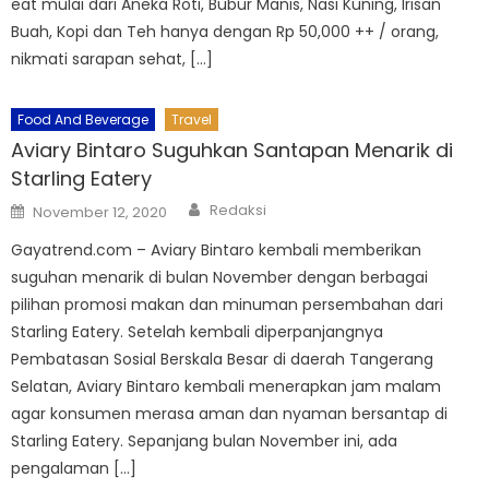
eat mulai dari Aneka Roti, Bubur Manis, Nasi Kuning, Irisan
Buah, Kopi dan Teh hanya dengan Rp 50,000 ++ / orang,
nikmati sarapan sehat, […]
Food And Beverage
Travel
Aviary Bintaro Suguhkan Santapan Menarik di
Starling Eatery
Author
Posted
Redaksi
November 12, 2020
on
Gayatrend.com – Aviary Bintaro kembali memberikan
suguhan menarik di bulan November dengan berbagai
pilihan promosi makan dan minuman persembahan dari
Starling Eatery. Setelah kembali diperpanjangnya
Pembatasan Sosial Berskala Besar di daerah Tangerang
Selatan, Aviary Bintaro kembali menerapkan jam malam
agar konsumen merasa aman dan nyaman bersantap di
Starling Eatery. Sepanjang bulan November ini, ada
pengalaman […]