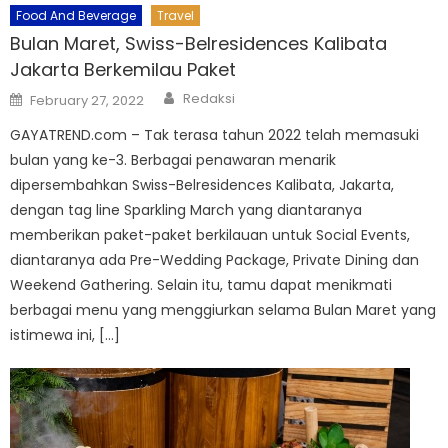
Food And Beverage
Travel
Bulan Maret, Swiss-Belresidences Kalibata
Jakarta Berkemilau Paket
Author
Posted
Redaksi
February 27, 2022
on
GAYATREND.com – Tak terasa tahun 2022 telah memasuki
bulan yang ke-3. Berbagai penawaran menarik
dipersembahkan Swiss-Belresidences Kalibata, Jakarta,
dengan tag line Sparkling March yang diantaranya
memberikan paket-paket berkilauan untuk Social Events,
diantaranya ada Pre-Wedding Package, Private Dining dan
Weekend Gathering. Selain itu, tamu dapat menikmati
berbagai menu yang menggiurkan selama Bulan Maret yang
istimewa ini, […]