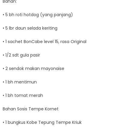
Bahan:
• 5 bh roti hotdog (yang panjang)
• 5 lbr daun selada keriting
• 1 sachet BonCabe level 15, rasa Original
• 1/2 sdt gula pasir
• 2 sendok makan mayonaise
• 1 bh mentimun
• 1 bh tomat merah
Bahan Sosis Tempe Kornet
• 1 bungkus Kobe Tepung Tempe Kriuk