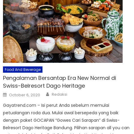
Food And Beverage
Pengalaman Bersantap Era New Normal di
Swiss-Belresort Dago Heritage
Author
Posted
Redaksi
October 6, 2020
on
Gayatrend.com – Isi perut Anda sebelum memulai
petualangan roda dua. Mulai awal bersepeda yang baik
dengan paket GOCAPAN “Gowes Cari Sarapan” di Swiss-
Belresort Dago Heritage Bandung. Pilihan sarapan all you can