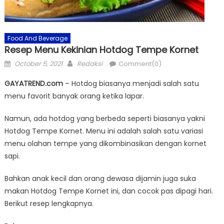
Food And Beverage
Resep Menu Kekinian Hotdog Tempe Kornet
Posted
Author
October 5, 2021
Redaksi
Comment(0)
on
GAYATREND.com
– Hotdog biasanya menjadi salah satu
menu favorit banyak orang ketika lapar.
Namun, ada hotdog yang berbeda seperti biasanya yakni
Hotdog Tempe Kornet. Menu ini adalah salah satu variasi
menu olahan tempe yang dikombinasikan dengan kornet
sapi.
Bahkan anak kecil dan orang dewasa dijamin juga suka
makan Hotdog Tempe Kornet ini, dan cocok pas dipagi hari.
Berikut resep lengkapnya.