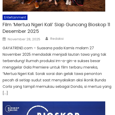
Entertainment
Film ‘Mertua Ngeri Kali’ Siap Guncang Bioskop 11
Desember 2025
Author
Posted
Redaksi
November 28, 2025
on
GAYATREND.com – Suasana pada Kamis malam 27
November 2025 mendadak menjadi lautan tawa yang tak
terbendung! Rumah produksi Im-a-gin-e sukses besar
menggelar Gala Premiere untuk film terbaru mereka,
“Mertua Ngeri Kali. Sorak sorai dan gelak tawa penonton
pecah di setiap sudut saat menyaksikan aksi ikonik Bunda
Corla yang tampil memukau sebagai Donda, si mertua yang
[…]