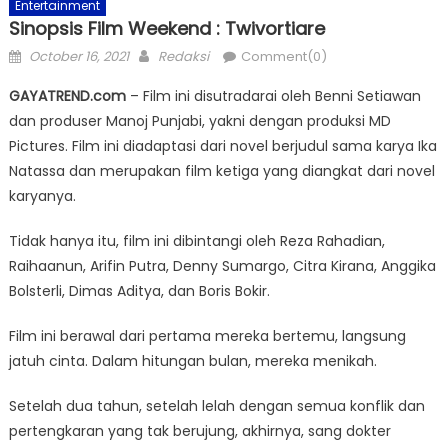
Entertainment
Sinopsis Film Weekend : Twivortiare
Posted
Author
October 16, 2021
Redaksi
Comment(0)
on
GAYATREND.com
– Film ini disutradarai oleh Benni Setiawan
dan produser Manoj Punjabi, yakni dengan produksi MD
Pictures. Film ini diadaptasi dari novel berjudul sama karya Ika
Natassa dan merupakan film ketiga yang diangkat dari novel
karyanya.
Tidak hanya itu, film ini dibintangi oleh Reza Rahadian,
Raihaanun, Arifin Putra, Denny Sumargo, Citra Kirana, Anggika
Bolsterli, Dimas Aditya, dan Boris Bokir.
Film ini berawal dari pertama mereka bertemu, langsung
jatuh cinta. Dalam hitungan bulan, mereka menikah.
Setelah dua tahun, setelah lelah dengan semua konflik dan
pertengkaran yang tak berujung, akhirnya, sang dokter