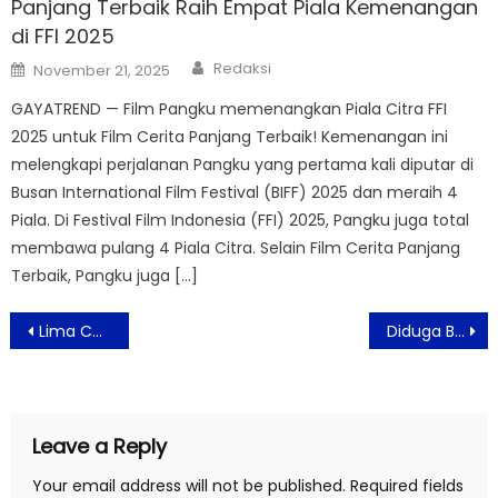
Panjang Terbaik Raih Empat Piala Kemenangan
di FFI 2025
Author
Posted
Redaksi
November 21, 2025
on
GAYATREND — Film Pangku memenangkan Piala Citra FFI
2025 untuk Film Cerita Panjang Terbaik! Kemenangan ini
melengkapi perjalanan Pangku yang pertama kali diputar di
Busan International Film Festival (BIFF) 2025 dan meraih 4
Piala. Di Festival Film Indonesia (FFI) 2025, Pangku juga total
membawa pulang 4 Piala Citra. Selain Film Cerita Panjang
Terbaik, Pangku juga […]
Post
Lima Cookies Premium yang Legit Manis Cocok Buat Ngemil
Diduga Bertindak Tidak Adil, Hakim Pengadilan Pajak Akan Dilaporkan
navigation
Leave a Reply
Your email address will not be published.
Required fields