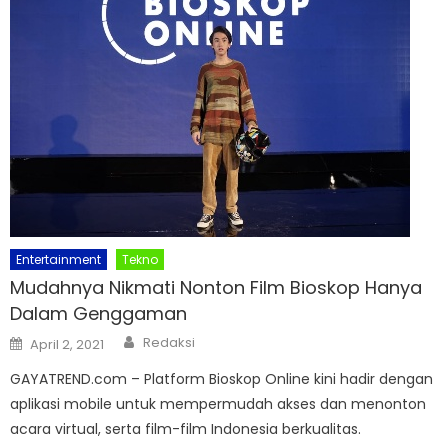
Entertainment
Tekno
Mudahnya Nikmati Nonton Film Bioskop Hanya
Dalam Genggaman
Author
Posted
Redaksi
April 2, 2021
on
GAYATREND.com – Platform Bioskop Online kini hadir dengan
aplikasi mobile untuk mempermudah akses dan menonton
acara virtual, serta film-film Indonesia berkualitas.