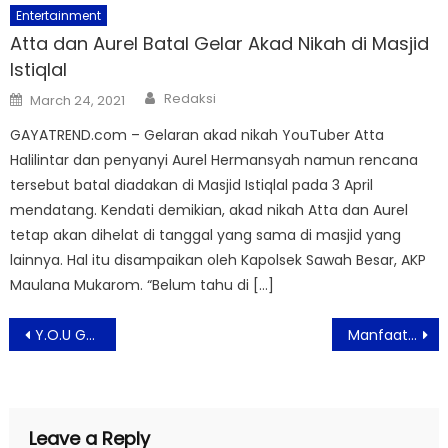
Entertainment
Atta dan Aurel Batal Gelar Akad Nikah di Masjid
Istiqlal
Author
Posted
Redaksi
March 24, 2021
on
GAYATREND.com – Gelaran akad nikah YouTuber Atta
Halilintar dan penyanyi Aurel Hermansyah namun rencana
tersebut batal diadakan di Masjid Istiqlal pada 3 April
mendatang. Kendati demikian, akad nikah Atta dan Aurel
tetap akan dihelat di tanggal yang sama di masjid yang
lainnya. Hal itu disampaikan oleh Kapolsek Sawah Besar, AKP
Maulana Mukarom. “Belum tahu di […]
Post
Y.O.U Golden Age Serum menjadi Produk Favoritnya Anti-Aging Serum di Indonesia
Manfaat Buah Mengkudu Untuk Kesehatan
navigation
Leave a Reply