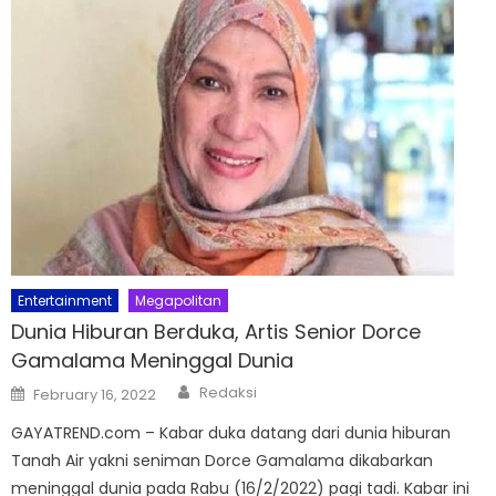
Entertainment
Megapolitan
Dunia Hiburan Berduka, Artis Senior Dorce
Gamalama Meninggal Dunia
Author
Posted
Redaksi
February 16, 2022
on
GAYATREND.com – Kabar duka datang dari dunia hiburan
Tanah Air yakni seniman Dorce Gamalama dikabarkan
meninggal dunia pada Rabu (16/2/2022) pagi tadi. Kabar ini