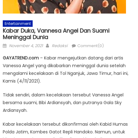
Entertainment
Kabar Duka, Vannesa Angel Dan Suami
Meninggal Dunia
Posted
Author
November 4, 2021
Redaksi
Comment(0)
on
GAYATREND.com
– Kabar mengejutkan datang dari artis
Vanessa Angel yang dikabarkan meninggal dunia setelah
mengalami kecelakaan di Tol Nganjuk, Jawa Timur, hari ini,
Kamis (4/11/2021).
Tidak sendiri, dalam kecelakaan tersebut Vanessa Angel
bersama suami, Bibi Ardiansyah, dan putranya Gala Sky
Ardiansyah.
Kabar kecelakaan tersebut dikonfirmasi oleh Kabid Humas
Polda Jatim, Kombes Gatot Repli Handoko. Namun, untuk