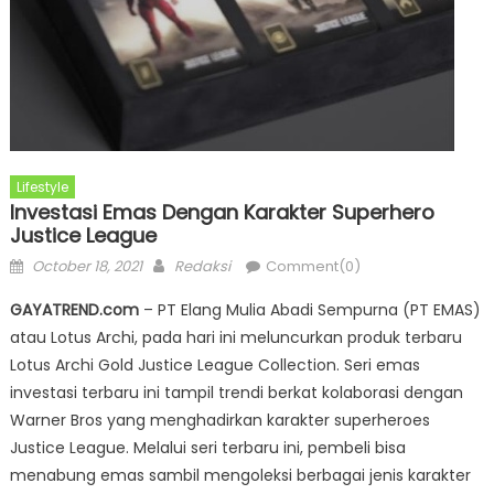
Lifestyle
Investasi Emas Dengan Karakter Superhero
Justice League
Posted
Author
October 18, 2021
Redaksi
Comment(0)
on
GAYATREND.com
– PT Elang Mulia Abadi Sempurna (PT EMAS)
atau Lotus Archi, pada hari ini meluncurkan produk terbaru
Lotus Archi Gold Justice League Collection. Seri emas
investasi terbaru ini tampil trendi berkat kolaborasi dengan
Warner Bros yang menghadirkan karakter superheroes
Justice League. Melalui seri terbaru ini, pembeli bisa
menabung emas sambil mengoleksi berbagai jenis karakter