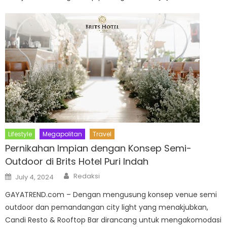
Lifestyle
Megapolitan
Travel
Pernikahan Impian dengan Konsep Semi-
Outdoor di Brits Hotel Puri Indah
Author
Posted
Redaksi
July 4, 2024
on
GAYATREND.com – Dengan mengusung konsep venue semi
outdoor dan pemandangan city light yang menakjubkan,
Candi Resto & Rooftop Bar dirancang untuk mengakomodasi