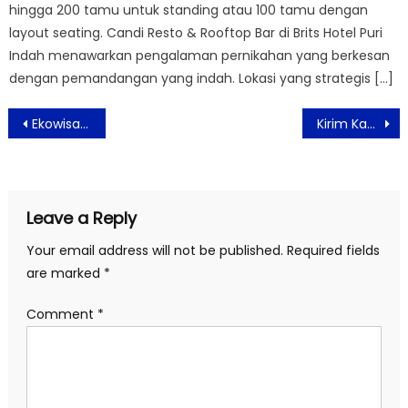
hingga 200 tamu untuk standing atau 100 tamu dengan
layout seating. Candi Resto & Rooftop Bar di Brits Hotel Puri
Indah menawarkan pengalaman pernikahan yang berkesan
dengan pemandangan yang indah. Lokasi yang strategis […]
Post
Ekowisata Bangkitkan Ekonomi Kreatif Kawasan Puncak
Kirim Kado dalam Bentuk Asuransi Jiwa Inovasi Produk Digital Astra Life
navigation
Leave a Reply
Your email address will not be published.
Required fields
are marked
*
Comment
*