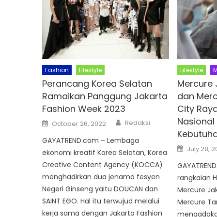
Fashion
Lifestyle
Lifestyle
M
Perancang Korea Selatan
Mercure 
Ramaikan Panggung Jakarta
dan Merc
Fashion Week 2023
City Ray
Nasional
Author
Posted
Redaksi
October 26, 2022
on
Kebutuha
GAYATREND.com – Lembaga
Posted
July 28, 
ekonomi kreatif Korea Selatan, Korea
on
Creative Content Agency (KOCCA)
GAYATREND
menghadirkan dua jenama fesyen
rangkaian H
Negeri Ginseng yaitu DOUCAN dan
Mercure Ja
SAINT EGO. Hal itu terwujud melalui
Mercure Ta
kerja sama dengan Jakarta Fashion
mengadaka