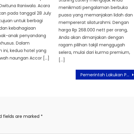
Starling Eatery mengajak Anda
Dwituna Raniwala. Acara
menikmati pengalaman berbuka
an pada tanggal 28 July
puasa yang memanjakan lidah dan
rtujuan untuk berbagi
mempererat silaturahmi. Dengan
 dan kebahagiaan
harga Rp 268.000 nett per orang,
nak-anak penyandang
Anda akan dimanjakan dengan
khusus. Dalam
ragam pilihan takjil menggugah
ini, kedua hotel yang
selera, mulai dari kurma premium,
bawah naungan Accor […]
[…]
Pemerintah Lakukan Penyelidikan Untuk Antisipasi Hepatitis Akut
d fields are marked
*