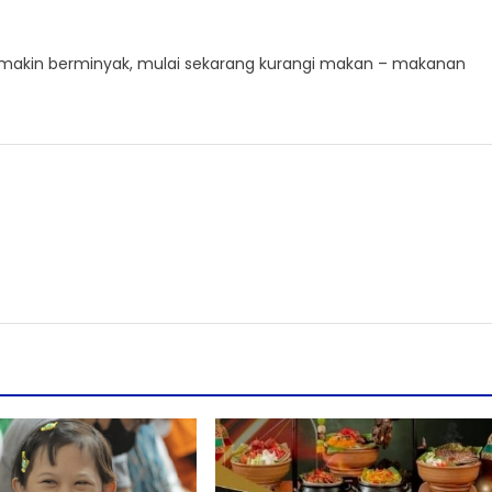
semakin berminyak, mulai sekarang kurangi makan – makanan