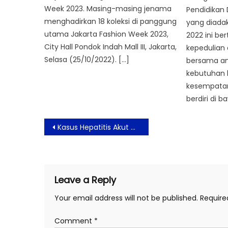
Week 2023. Masing-masing jenama
Pendidikan 
menghadirkan 18 koleksi di panggung
yang diadak
utama Jakarta Fashion Week 2023,
2022 ini be
City Hall Pondok Indah Mall III, Jakarta,
kepedulian
Selasa (25/10/2022). […]
bersama a
kebutuhan 
kesempatan 
berdiri di 
Post
Kasus Hepatitis Akut Merebak, IDI Sampaikan Himbauan
navigation
Leave a Reply
Your email address will not be published.
Require
Comment
*