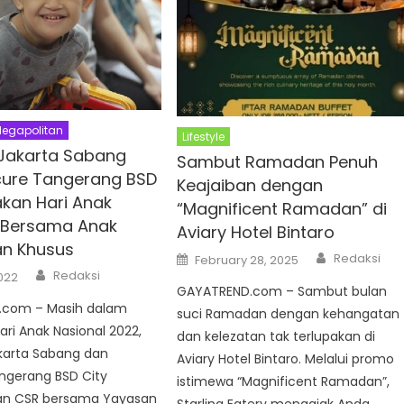
egapolitan
Lifestyle
Jakarta Sabang
Sambut Ramadan Penuh
ure Tangerang BSD
Keajaiban dengan
akan Hari Anak
“Magnificent Ramadan” di
 Bersama Anak
Aviary Hotel Bintaro
n Khusus
Author
Posted
Redaksi
February 28, 2025
on
Author
Redaksi
2022
GAYATREND.com – Sambut bulan
.com – Masih dalam
suci Ramadan dengan kehangatan
ari Anak Nasional 2022,
dan kelezatan tak terlupakan di
karta Sabang dan
Aviary Hotel Bintaro. Melalui promo
ngerang BSD City
istimewa “Magnificent Ramadan”,
n CSR bersama Yayasan