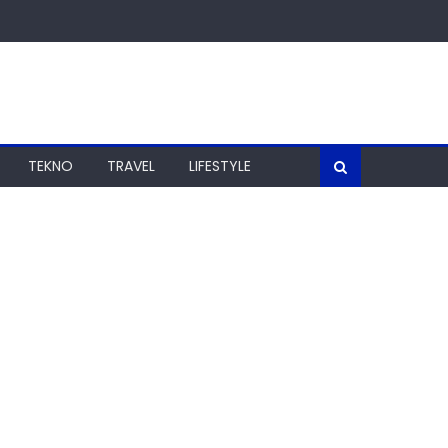
TEKNO
TRAVEL
LIFESTYLE