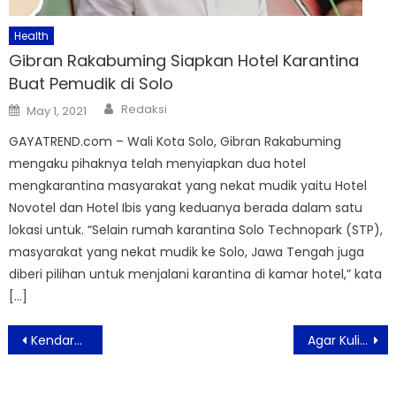
Health
Gibran Rakabuming Siapkan Hotel Karantina
Buat Pemudik di Solo
Author
Posted
Redaksi
May 1, 2021
on
GAYATREND.com – Wali Kota Solo, Gibran Rakabuming
mengaku pihaknya telah menyiapkan dua hotel
mengkarantina masyarakat yang nekat mudik yaitu Hotel
Novotel dan Hotel Ibis yang keduanya berada dalam satu
lokasi untuk. “Selain rumah karantina Solo Technopark (STP),
masyarakat yang nekat mudik ke Solo, Jawa Tengah juga
diberi pilihan untuk menjalani karantina di kamar hotel,” kata
[…]
Post
Kendaraan Mulai Padati Kawasan Wisata di Bogor
Agar Kulit Tak Berminyak, Hindari Makanan Berikut
navigation