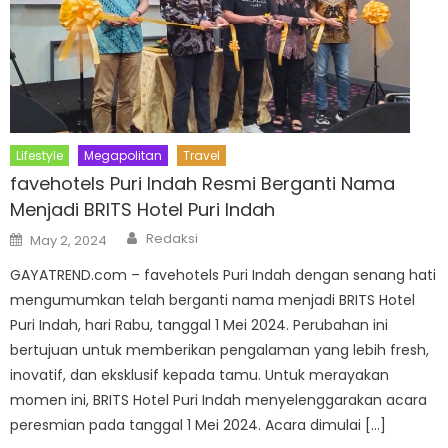
Lifestyle
Megapolitan
Travel
favehotels Puri Indah Resmi Berganti Nama
Menjadi BRITS Hotel Puri Indah
Author
Posted
Redaksi
May 2, 2024
on
GAYATREND.com – favehotels Puri Indah dengan senang hati
mengumumkan telah berganti nama menjadi BRITS Hotel
Puri Indah, hari Rabu, tanggal 1 Mei 2024. Perubahan ini
bertujuan untuk memberikan pengalaman yang lebih fresh,
inovatif, dan eksklusif kepada tamu. Untuk merayakan
momen ini, BRITS Hotel Puri Indah menyelenggarakan acara
peresmian pada tanggal 1 Mei 2024. Acara dimulai […]