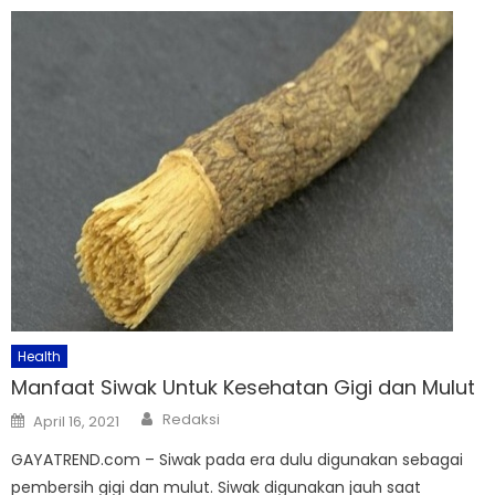
Health
Manfaat Siwak Untuk Kesehatan Gigi dan Mulut
Author
Posted
Redaksi
April 16, 2021
on
GAYATREND.com – Siwak pada era dulu digunakan sebagai
pembersih gigi dan mulut. Siwak digunakan jauh saat