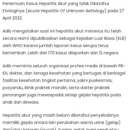
Penemuan Kasus Hepatitis Akut yang tidak Diketahui
Etiologinya (Acute Hepatitis Of Unknown Aetiology) pada 27
April 2022.
Adib mengatakan saat ini hepatitis akut misterius itu telah
secara resmi dipublikasikan sebagai Kejadian Luar Biasa (KLB)
oleh WHO karena jumlah laporan kasus serupa terus
bertambah. Lebih dari 170 kasus dilaporkan dari 12 negara.
Adib meminta seluruh organisasi profesi medis di bawah PB-
IDI, dokter, dan tenaga kesehatan yang bertugas di berbagai
fasilitas kesehatan tingkat pertama, yakni puskesmas,
posyandu, klinik praktek mandiri, serta dokter praktek
perorangan juga mewaspadai setiap gejala hepatitis pada
anak dan dewasa.
Hepatitis akut yang masih belum diketahui penyebabnya
memiliki gejala antara lain perubahan warna urine (gelap)
dan/atau kotoran (pucat), kuning, gatal, nyeri sendi atau