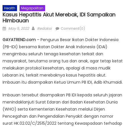
Health
Megapolitan
Kasus Hepatitis Akut Merebak, IDI Sampaikan
Himbauan
Posted
Author
May 5, 2022
Redaksi
Comment(0)
on
GAYATREND.com
– Pengurus Besar Ikatan Dokter Indonesia
(PB-IDI) bersama Ikatan Dokter Anak Indonesia (IDAI)
mengimbau seluruh tenaga kesehatan terkait dan
masyarakat, terutama orang tua dan anak, agar tetap ketat
melakukan protokol kesehatan, apalagi di masa mudik
Lebaran ini, terkait merebaknya kasus hepatitis akut.
Imbauan itu disampaikan Ketua Umum PB IDI, Adib Khumaidi.
Imbauan tersebut disampaikan PB IDI kepada seluruh jajaran
menindaklanjuti Surat Edaran dari Badan Kesehatan Dunia
(WHO) serta Kementerian Kesehatan melalui Dirjen
Pencegahan dan Pengendalian Penyakit dengan nomor
surat HK.02.02/C/2515/2022 tentang Kewaspadaan terhadap