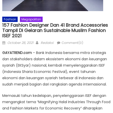
Fashion
Megapolitan
157 Fashion Designer Dan 41 Brand Accessories
Tampil Di Gelaran Sustainable Muslim Fashion
ISEF 2021
Posted
Author
October 28, 2021
Redaksi
Comment(0)
on
GAYATREND.com
– Bank Indonesia bersama mitra strategis
dan stakeholders dalam ekosistem ekonomi dan keuangan
syariah (EKSyar) nasional, kembali menyelenggarakan ISEF
(Indonesia Sharia Economic Festival), event tahunan
ekonomi dan keuangan syariah terbesar di Indonesia dan
sudah menjadi bagian dari rangkaian agenda internasional.
Memasuki tahun kedelapan, penyelenggaraan ISEF dengan
mengangkat tema “Magnifying Halal Industries Through Food
and Fashion Markets for Economic Recovery” diharapkan