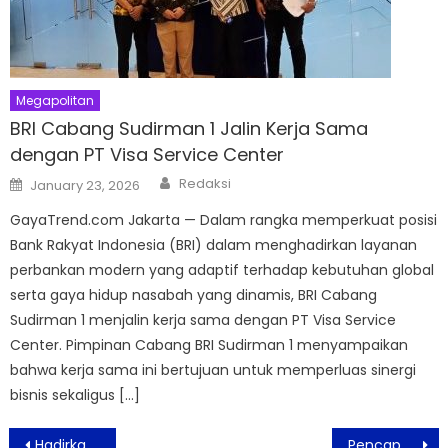
Megapolitan
BRI Cabang Sudirman 1 Jalin Kerja Sama
dengan PT Visa Service Center
Author
Posted
Redaksi
January 23, 2026
on
GayaTrend.com Jakarta — Dalam rangka memperkuat posisi
Bank Rakyat Indonesia (BRI) dalam menghadirkan layanan
perbankan modern yang adaptif terhadap kebutuhan global
serta gaya hidup nasabah yang dinamis, BRI Cabang
Sudirman 1 menjalin kerja sama dengan PT Visa Service
Center. Pimpinan Cabang BRI Sudirman 1 menyampaikan
bahwa kerja sama ini bertujuan untuk memperluas sinergi
bisnis sekaligus […]
Post
Hadirkan Kembali Cakap Teacher Academy Batch 2, Berdayakan Ribuan Guru Indonesia dan Dunia
Pencapaian Vaksinasi Pada Lansia Masih Jauh dari Harapan