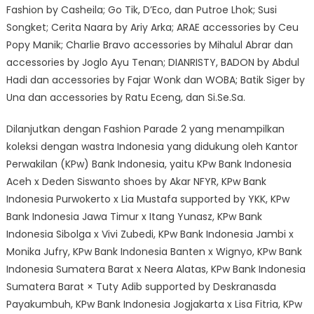
Fashion by Casheila; Go Tik, D’Eco, dan Putroe Lhok; Susi
Songket; Cerita Naara by Ariy Arka; ARAE accessories by Ceu
Popy Manik; Charlie Bravo accessories by Mihalul Abrar dan
accessories by Joglo Ayu Tenan; DIANRISTY, BADON by Abdul
Hadi dan accessories by Fajar Wonk dan WOBA; Batik Siger by
Una dan accessories by Ratu Eceng, dan Si.Se.Sa.
Dilanjutkan dengan Fashion Parade 2 yang menampilkan
koleksi dengan wastra Indonesia yang didukung oleh Kantor
Perwakilan (KPw) Bank Indonesia, yaitu KPw Bank Indonesia
Aceh x Deden Siswanto shoes by Akar NFYR, KPw Bank
Indonesia Purwokerto x Lia Mustafa supported by YKK, KPw
Bank Indonesia Jawa Timur x Itang Yunasz, KPw Bank
Indonesia Sibolga x Vivi Zubedi, KPw Bank Indonesia Jambi x
Monika Jufry, KPw Bank Indonesia Banten x Wignyo, KPw Bank
Indonesia Sumatera Barat x Neera Alatas, KPw Bank Indonesia
Sumatera Barat × Tuty Adib supported by Deskranasda
Payakumbuh, KPw Bank Indonesia Jogjakarta x Lisa Fitria, KPw