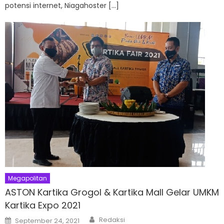
potensi internet, Niagahoster […]
Megapolitan
ASTON Kartika Grogol & Kartika Mall Gelar UMKM
Kartika Expo 2021
Author
Posted
Redaksi
September 24, 2021