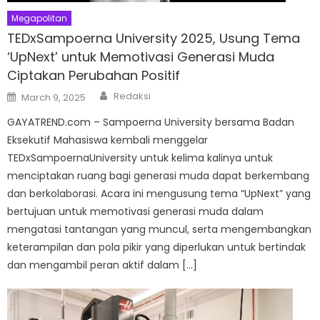
Megapolitan
TEDxSampoerna University 2025, Usung Tema
‘UpNext’ untuk Memotivasi Generasi Muda
Ciptakan Perubahan Positif
Author
Posted
Redaksi
March 9, 2025
on
GAYATREND.com – Sampoerna University bersama Badan
Eksekutif Mahasiswa kembali menggelar
TEDxSampoernaUniversity untuk kelima kalinya untuk
menciptakan ruang bagi generasi muda dapat berkembang
dan berkolaborasi. Acara ini mengusung tema “UpNext” yang
bertujuan untuk memotivasi generasi muda dalam
mengatasi tantangan yang muncul, serta mengembangkan
keterampilan dan pola pikir yang diperlukan untuk bertindak
dan mengambil peran aktif dalam […]