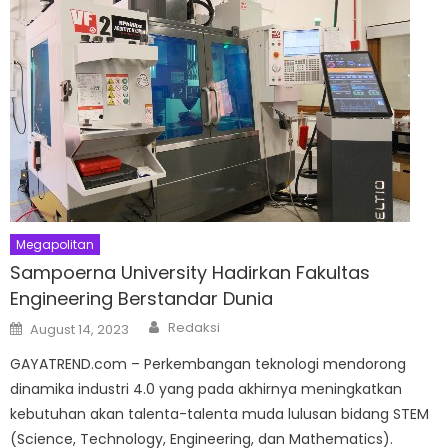
Megapolitan
Sampoerna University Hadirkan Fakultas
Engineering Berstandar Dunia
Author
Posted
Redaksi
August 14, 2023
on
GAYATREND.com – Perkembangan teknologi mendorong
dinamika industri 4.0 yang pada akhirnya meningkatkan
kebutuhan akan talenta-talenta muda lulusan bidang STEM
(Science, Technology, Engineering, dan Mathematics).