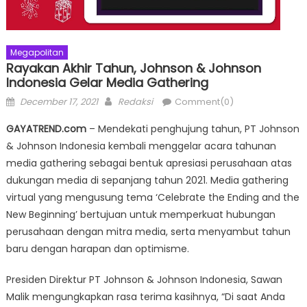
Megapolitan
Rayakan Akhir Tahun, Johnson & Johnson
Indonesia Gelar Media Gathering
Posted
Author
December 17, 2021
Redaksi
Comment(0)
on
GAYATREND.com
– Mendekati penghujung tahun, PT Johnson
& Johnson Indonesia kembali menggelar acara tahunan
media gathering sebagai bentuk apresiasi perusahaan atas
dukungan media di sepanjang tahun 2021. Media gathering
virtual yang mengusung tema ‘Celebrate the Ending and the
New Beginning’ bertujuan untuk memperkuat hubungan
perusahaan dengan mitra media, serta menyambut tahun
baru dengan harapan dan optimisme.
Presiden Direktur PT Johnson & Johnson Indonesia, Sawan
Malik mengungkapkan rasa terima kasihnya, “Di saat Anda