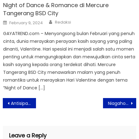
Night of Dance & Romance di Mercure
Tangerang BSD City
Author
Posted
Redaksi
February 9, 2024
on
GAYATREND.com – Menyongsong bulan Februari yang penuh
cinta, dunia merayakan perayaan kasih sayang yang paling
dinanti, Valentine. Hari spesial ini menjadi salah satu momen
penting untuk mengungkapkan dan mewujudkan cinta serta
kasih sayang kepada orang terdekat dihati. Mercure
Tangerang BSD City menawarkan malam yang penuh
romantika untuk merayakan Hari Valentine dengan tema
“Night of Dance […]
Post
Antisipasi Virus Omicron, Pemerintah Lakukan Strategi Berlapis
Niagahoster Virtual Career Fair, Ajak Jobseeker Memahami Dunia Kerja Era Digital
navigation
Leave a Reply