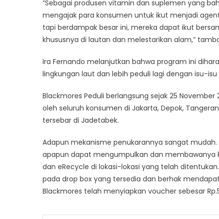
“Sebagai produsen vitamin dan suplemen yang bahan
mengajak para konsumen untuk ikut menjadi agent 
tapi berdampak besar ini, mereka dapat ikut ber
khususnya di lautan dan melestarikan alam,” tamb
Ira Fernando melanjutkan bahwa program ini di
lingkungan laut dan lebih peduli lagi dengan isu-is
Blackmores Peduli berlangsung sejak 25 November 20
oleh seluruh konsumen di Jakarta, Depok, Tangera
tersebar di Jadetabek.
Adapun mekanisme penukarannya sangat mudah. Ko
apapun dapat mengumpulkan dan membawanya ke 
dan eRecycle di lokasi-lokasi yang telah ditentuk
pada drop box yang tersedia dan berhak mendapatka
Blackmores telah menyiapkan voucher sebesar Rp.