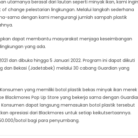
 utamanya berasal dari lautan seperti minyak ikan, kami ingi
of change pelestarian lingkungan. Melalui langkah sederhana
sama-sama dengan kami mengurangi jumlah sampah plastik
ahnya.
harapkan dapat membantu masyarakat menjaga keseimbangan
u lingkungan yang ada.
21 dan dibuka hingga 5 Januari 2022. Program ini dapat diikuti
ng dan Bekasi (Jadetabek) melalui 30 cabang Guardian yang
nsumen yang memiliki botol plastik bekas minyak ikan merek
Blackmores Pop Up Store yang bekerja sama dengan Guardia
an. Konsumen dapat langsung memasukan botol plastik tersebut
n apresiasi dari Blackmores untuk setiap keikutsertaannya.
50.000/botol bagi para penyumbang.