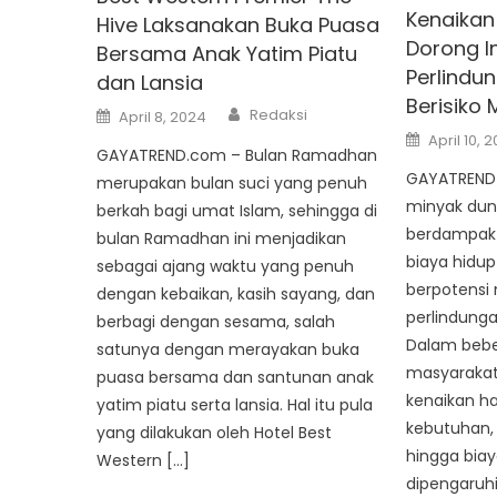
Kenaikan
Hive Laksanakan Buka Puasa
Dorong Inf
Bersama Anak Yatim Piatu
Perlindun
dan Lansia
Berisiko
Author
Posted
Redaksi
April 8, 2024
on
Posted
April 10, 
on
GAYATREND.com – Bulan Ramadhan
GAYATREND 
merupakan bulan suci yang penuh
minyak dun
berkah bagi umat Islam, sehingga di
berdampak
bulan Ramadhan ini menjadikan
biaya hidup
sebagai ajang waktu yang penuh
berpotensi 
dengan kebaikan, kasih sayang, dan
perlindungan
berbagi dengan sesama, salah
Dalam beber
satunya dengan merayakan buka
masyarakat
puasa bersama dan santunan anak
kenaikan h
yatim piatu serta lansia. Hal itu pula
kebutuhan,
yang dilakukan oleh Hotel Best
hingga biaya
Western […]
dipengaruh