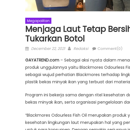
Megapolitan
Menjaga Laut Tetap Bers
Tukarkan Botol
Posted
Author
December 22, 2021
Redaksi
Comment(0)
on
GAYATREND.com
– Sebagai aksi nyata dalam menang
produk unggulannya yaitu Blackmores Odourless Fi
sebagai wujud perhatian Blackmores terhadap li
plastik bekas minyak ikan yang terbuat dari material
Program ini bekerja sama dengan ritel kesehatan d
bekas minyak ikan, serta organisasi pengelolaan d
“Blackmores Odourless Fish Oil merupakan produk y
kesehatan lingkungan laut merupakan hal yang pen
untuk para konsumen. Dengan semakin seriusnya i