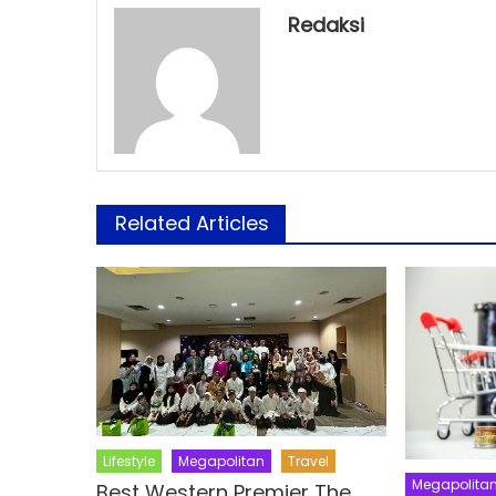
Redaksi
Related Articles
Lifestyle
Megapolitan
Travel
Megapolita
Best Western Premier The