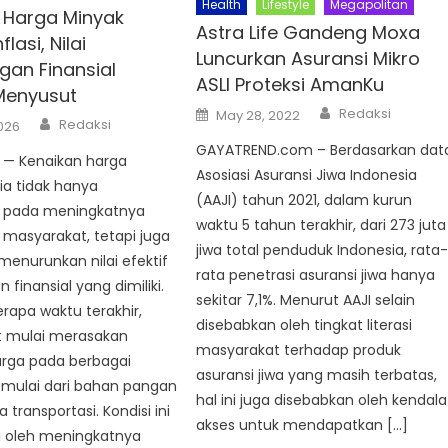
Health
Lifestyle
Megapolitan
 Harga Minyak
Astra Life Gandeng Moxa
lasi, Nilai
Luncurkan Asuransi Mikro
gan Finansial
ASLI Proteksi AmanKu
 Menyusut
Author
Posted
Redaksi
May 28, 2022
Author
on
Redaksi
2026
GAYATREND.com – Berdasarkan dat
— Kenaikan harga
Asosiasi Asuransi Jiwa Indonesia
ia tidak hanya
(AAJI) tahun 2021, dalam kurun
 pada meningkatnya
waktu 5 tahun terakhir, dari 273 juta
 masyarakat, tetapi juga
jiwa total penduduk Indonesia, rata
menurunkan nilai efektif
rata penetrasi asuransi jiwa hanya
 finansial yang dimiliki.
sekitar 7,1%. Menurut AAJI selain
apa waktu terakhir,
disebabkan oleh tingkat literasi
 mulai merasakan
masyarakat terhadap produk
arga pada berbagai
asuransi jiwa yang masih terbatas,
 mulai dari bahan pangan
hal ini juga disebabkan oleh kendala
 transportasi. Kondisi ini
akses untuk mendapatkan […]
i oleh meningkatnya