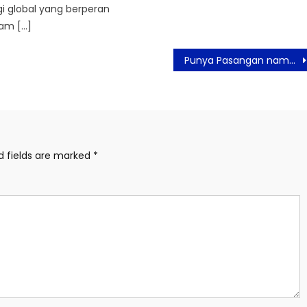
i global yang berperan
lam […]
Punya Pasangan namun Tertarik pada Orang Lain, Normalkah?
d fields are marked
*