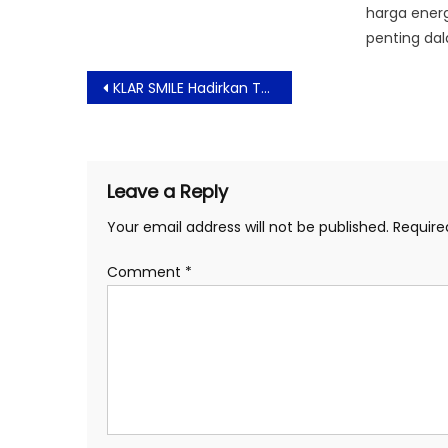
harga energ
penting da
Post
KLAR SMILE Hadirkan Teknologi Terobosan Perawatan Pemutih Gigi Anti Repot
navigation
Leave a Reply
Your email address will not be published.
Require
Comment
*