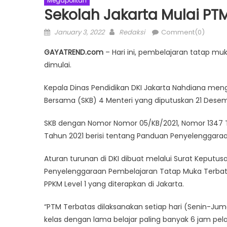
Megapolitan
Sekolah Jakarta Mulai PT
Posted
Author
January 3, 2022
Redaksi
Comment(0)
on
GAYATREND.com
– Hari ini, pembelajaran tatap mu
dimulai.
Kepala Dinas Pendidikan DKI Jakarta Nahdiana meng
Bersama (SKB) 4 Menteri yang diputuskan 21 Desem
SKB dengan Nomor Nomor 05/KB/2021, Nomor 1347 
Tahun 2021 berisi tentang Panduan Penyelenggara
Aturan turunan di DKI dibuat melalui Surat Keputus
Penyelenggaraan Pembelajaran Tatap Muka Terbata
PPKM Level 1 yang diterapkan di Jakarta.
“PTM Terbatas dilaksanakan setiap hari (Senin-Juma
kelas dengan lama belajar paling banyak 6 jam pela