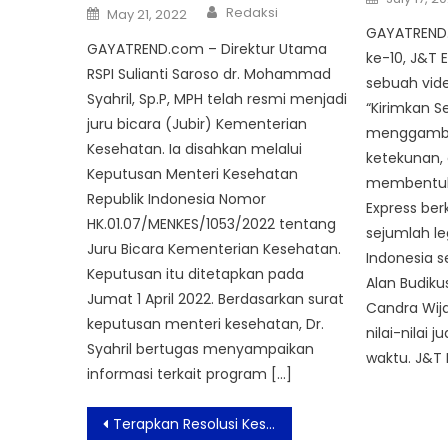
on
Author
Posted
Redaksi
May 21, 2022
on
GAYATREND
GAYATREND.com – Direktur Utama
ke-10, J&T
RSPI Sulianti Saroso dr. Mohammad
sebuah vi
Syahril, Sp.P, MPH telah resmi menjadi
“Kirimkan 
juru bicara (Jubir) Kementerian
menggamba
Kesehatan. Ia disahkan melalui
ketekunan,
Keputusan Menteri Kesehatan
membentuk 
Republik Indonesia Nomor
Express be
HK.01.07/MENKES/1053/2022 tentang
sejumlah le
Juru Bicara Kementerian Kesehatan.
Indonesia s
Keputusan itu ditetapkan pada
Alan Budiku
Jumat 1 April 2022. Berdasarkan surat
Candra Wij
keputusan menteri kesehatan, Dr.
nilai-nilai 
Syahril bertugas menyampaikan
waktu. J&T 
informasi terkait program […]
Post
Terapkan Resolusi Kesehatan di Tahun Baru