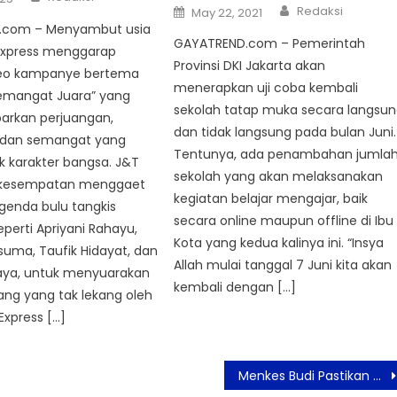
Author
Posted
Redaksi
May 22, 2021
on
.com – Menyambut usia
GAYATREND.com – Pemerintah
 Express menggarap
Provinsi DKI Jakarta akan
deo kampanye bertema
menerapkan uji coba kembali
Semangat Juara” yang
sekolah tatap muka secara langsu
rkan perjuangan,
dan tidak langsung pada bulan Juni.
 dan semangat yang
Tentunya, ada penambahan jumla
karakter bangsa. J&T
sekolah yang akan melaksanakan
rkesempatan menggaet
kegiatan belajar mengajar, baik
genda bulu tangkis
secara online maupun offline di Ibu
eperti Apriyani Rahayu,
Kota yang kedua kalinya ini. “Insya
suma, Taufik Hidayat, dan
Allah mulai tanggal 7 Juni kita akan
aya, untuk menyuarakan
kembali dengan […]
juang yang tak lekang oleh
Express […]
Menkes Budi Pastikan Vaksinasi Booster Mulai 12 Januari