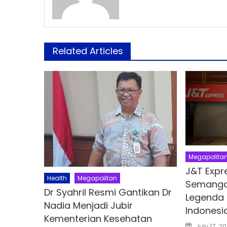
Related Articles
Megapolita
J&T Expr
Health
Megapolitan
Semanga
Dr Syahril Resmi Gantikan Dr
Legenda 
Nadia Menjadi Jubir
Indonesi
Kementerian Kesehatan
Posted
July 17, 2