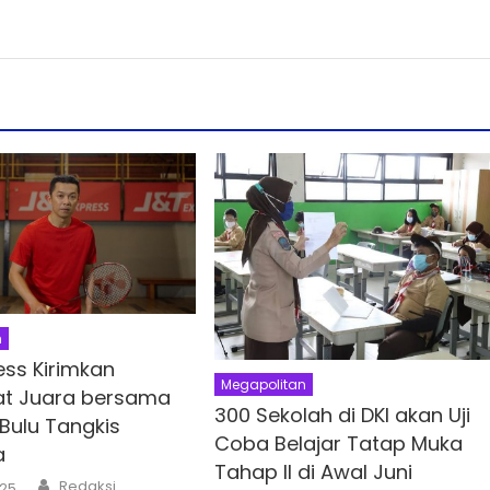
n
ess Kirimkan
Megapolitan
t Juara bersama
300 Sekolah di DKI akan Uji
Bulu Tangkis
Coba Belajar Tatap Muka
a
Tahap II di Awal Juni
Author
Redaksi
025