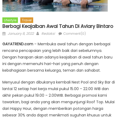
Lifestyle
Travel
Berbagi Keajaiban Awal Tahun Di Aviary Bintaro
Posted
Author
January 8, 2022
Redaksi
Comment(0)
on
GAYATREND.com
– Membuka awal tahun dengan berbagai
rencana pencapaian yang lebih baik dari sebelumnya.
Dengan harapan akan adanya keajaiban di awal tahun baru
ini dengan memenuhi hari-hari yang penuh dengan
kebahagiaan bersama keluarga, teman dan sahabat.
Menyusul dengan dibukanya kembali Nest Pool and Sky Bar di
lantai 12 setiap hari kerja mulai pukul 15.00 – 22.00 WIB dan
akhir pekan pukul 19.00 – 2.00WIB. Berbagai promosi kami
tawarkan, bagi anda yang akan mengunjungi Roof Top. Mulai
dari Happy Hour, dengan memberikan potongan harga
sebesar 30% anda dapat menikmati suguhan khusus untuk