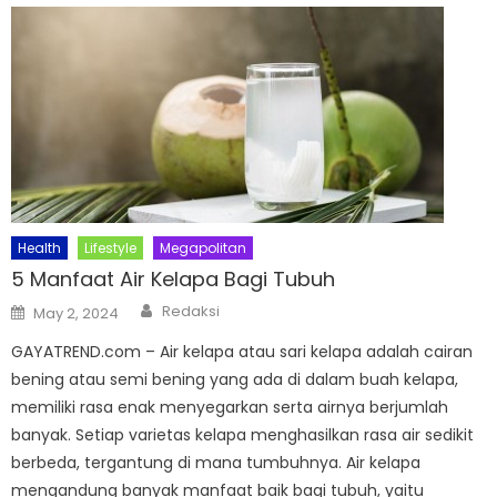
Health
Lifestyle
Megapolitan
5 Manfaat Air Kelapa Bagi Tubuh
Author
Posted
Redaksi
May 2, 2024
on
GAYATREND.com – Air kelapa atau sari kelapa adalah cairan
bening atau semi bening yang ada di dalam buah kelapa,
memiliki rasa enak menyegarkan serta airnya berjumlah
banyak. Setiap varietas kelapa menghasilkan rasa air sedikit
berbeda, tergantung di mana tumbuhnya. Air kelapa
mengandung banyak manfaat baik bagi tubuh, yaitu