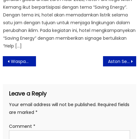
Kemang ikut berpartisipasi dengan tema “Saving Energy”.
Dengan tema ini, hotel akan memadamkan listrik selama
satu jam dengan tujuan untuk menjaga lingkungan dalam
perubahan iklim. Pada kegiatan ini, hotel mengkampanyekan
“Saving Energy” dengan memberikan signage bertuliskan
“Help […]
Post
Waspada, Kasus Covid-19 di Jakarta Naik Pesat
Aston Sentul Lake Resort & Conference Center Tawarkan Aneka Makanan Korean Treats Everywhere
navigation
Leave a Reply
Your email address will not be published.
Required fields
are marked
*
Comment
*