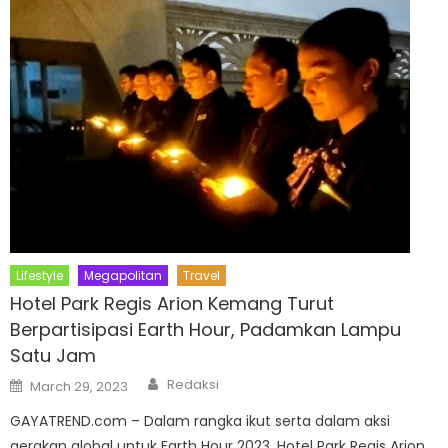
Lifestyle
Megapolitan
Travel
Hotel Park Regis Arion Kemang Turut
Berpartisipasi Earth Hour, Padamkan Lampu
Satu Jam
Author
Posted
Redaksi
March 29, 2023
on
GAYATREND.com – Dalam rangka ikut serta dalam aksi
gerakan global untuk Earth Hour 2023, Hotel Park Regis Arion