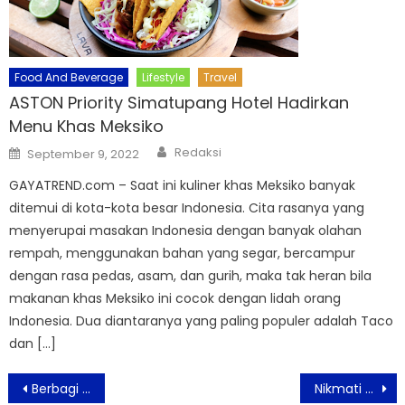
Food And Beverage
Lifestyle
Travel
ASTON Priority Simatupang Hotel Hadirkan
Menu Khas Meksiko
Author
Posted
Redaksi
September 9, 2022
on
GAYATREND.com – Saat ini kuliner khas Meksiko banyak
ditemui di kota-kota besar Indonesia. Cita rasanya yang
menyerupai masakan Indonesia dengan banyak olahan
rempah, menggunakan bahan yang segar, bercampur
dengan rasa pedas, asam, dan gurih, maka tak heran bila
makanan khas Meksiko ini cocok dengan lidah orang
Indonesia. Dua diantaranya yang paling populer adalah Taco
dan […]
Post
Berbagi Keajaiban Awal Tahun di Aviary Bintaro
Nikmati Sajian Ramen dengan Tteokbokki di ASTON Bogor