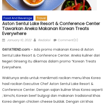
Food And Beverage
Travel
Aston Sentul Lake Resort & Conference Center
Tawarkan Aneka Makanan Korean Treats
Everywhere
Posted
Author
January 10, 2022
Redaksi
Comment(0)
on
GAYATREND.com
– Ada promo makanan Korea di Aston
Sentul Lake Resort & Conference Center. Aneka kuliner dari
Negeri Ginseng itu dikemas dalam promo “Korean Treats
Everywhere.
Waktunya anda untuk menikmati racikan menu khas Korea
hasil racikan Executive Chef Aston Sentul Lake Resort &
Conference Center. Dengan sajian kuliner khas Korea seperti
; kimchi, Korean beef bulgogi dan makanan tradisional khas
Korea dengan chicken cheese buldak. Dengan ciri khas