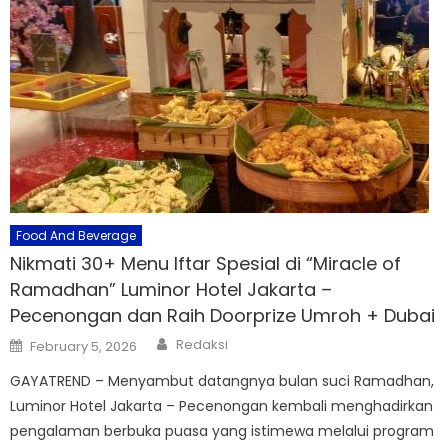
Food And Beverage
Nikmati 30+ Menu Iftar Spesial di “Miracle of
Ramadhan” Luminor Hotel Jakarta –
Pecenongan dan Raih Doorprize Umroh + Dubai
Author
Posted
Redaksi
February 5, 2026
on
GAYATREND – Menyambut datangnya bulan suci Ramadhan,
Luminor Hotel Jakarta – Pecenongan kembali menghadirkan
pengalaman berbuka puasa yang istimewa melalui program