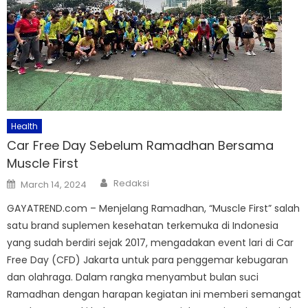
Health
Car Free Day Sebelum Ramadhan Bersama
Muscle First
Author
Posted
Redaksi
March 14, 2024
on
GAYATREND.com – Menjelang Ramadhan, “Muscle First” salah
satu brand suplemen kesehatan terkemuka di Indonesia
yang sudah berdiri sejak 2017, mengadakan event lari di Car
Free Day (CFD) Jakarta untuk para penggemar kebugaran
dan olahraga. Dalam rangka menyambut bulan suci
Ramadhan dengan harapan kegiatan ini memberi semangat