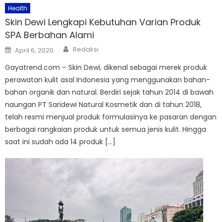
Health
Skin Dewi Lengkapi Kebutuhan Varian Produk
SPA Berbahan Alami
Author
Posted
Redaksi
April 6, 2020
on
Gayatrend.com – Skin Dewi, dikenal sebagai merek produk
perawatan kulit asal Indonesia yang menggunakan bahan-
bahan organik dan natural. Berdiri sejak tahun 2014 di bawah
naungan PT Saridewi Natural Kosmetik dan di tahun 2018,
telah resmi menjual produk formulasinya ke pasaran dengan
berbagai rangkaian produk untuk semua jenis kulit. Hingga
saat ini sudah ada 14 produk […]