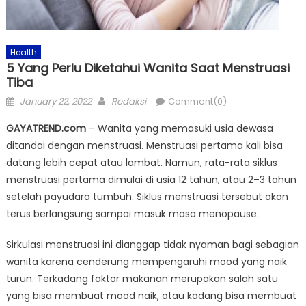
Health
5 Yang Perlu Diketahui Wanita Saat Menstruasi
Tiba
Posted
Author
January 22, 2022
Redaksi
Comment(0)
on
GAYATREND.com
– Wanita yang memasuki usia dewasa
ditandai dengan menstruasi. Menstruasi pertama kali bisa
datang lebih cepat atau lambat. Namun, rata-rata siklus
menstruasi pertama dimulai di usia 12 tahun, atau 2–3 tahun
setelah payudara tumbuh. Siklus menstruasi tersebut akan
terus berlangsung sampai masuk masa menopause.
Sirkulasi menstruasi ini dianggap tidak nyaman bagi sebagian
wanita karena cenderung mempengaruhi mood yang naik
turun. Terkadang faktor makanan merupakan salah satu
yang bisa membuat mood naik, atau kadang bisa membuat