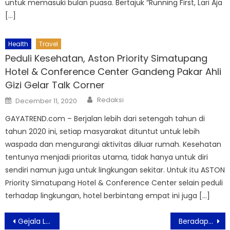
untuk memasuki bulan puasa. Bertajuk “Running First, Lari Aja
[…]
Health
Travel
Peduli Kesehatan, Aston Priority Simatupang
Hotel & Conference Center Gandeng Pakar Ahli
Gizi Gelar Talk Corner
Author
Posted
Redaksi
December 11, 2020
on
GAYATREND.com – Berjalan lebih dari setengah tahun di
tahun 2020 ini, setiap masyarakat dituntut untuk lebih
waspada dan mengurangi aktivitas diluar rumah. Kesehatan
tentunya menjadi prioritas utama, tidak hanya untuk diri
sendiri namun juga untuk lingkungan sekitar. Untuk itu ASTON
Priority Simatupang Hotel & Conference Center selain peduli
terhadap lingkungan, hotel berbintang empat ini juga […]
Post
Gejala Lonjakan Gula Darah Tinggi Di Pagi Hari
Beradaptasi Dengan Trend Industri Masa Pandemi