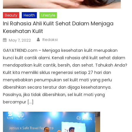
Beauty
Health
Lifestyle
Ini Rahasia Ahli Kulit Sehat Dalam Menjaga
Kesehatan Kulit
Author
Posted
Redaksi
May 7, 2022
on
GAYATREND.com – Menjaga kesehatan kulit merupakan
kunci kulit cantik alami. Kenali rahasia ahli kulit sehat dalam
mendapatkan kulit cantik, bersih, dan sehat. Tahukah Anda?
Kulit kita memiliki siklus regenerasi setiap 27 hari dan
menyebabkan penumpukan sel kulit mati yang perlu
dibersihkan secara teratur dan dijaga kesehatannya.
Pasalnya, jika tidak dibersihkan, sel kulit mati yang
bercampur […]