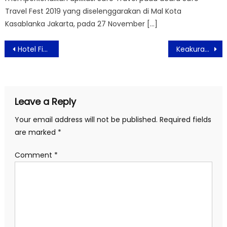
Travel Fest 2019 yang diselenggarakan di Mal Kota
Kasablanka Jakarta, pada 27 November […]
Post
Hotel Fieris Rawamangun Permudah Calon Pengantin Wujudkan Pernikahan Impian
Keakuratan Oksimeter Sulit Dijadikan Penilaian Keparahan Covid-19
navigation
Leave a Reply
Your email address will not be published.
Required fields
are marked
*
Comment
*