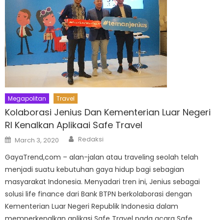
Megapolitan
Travel
Kolaborasi Jenius Dan Kementerian Luar Negeri
RI Kenalkan Aplikaai Safe Travel
Author
Posted
Redaksi
March 3, 2020
on
GayaTrend,com – alan-jalan atau traveling seolah telah
menjadi suatu kebutuhan gaya hidup bagi sebagian
masyarakat Indonesia. Menyadari tren ini, Jenius sebagai
solusi life finance dari Bank BTPN berkolaborasi dengan
Kementerian Luar Negeri Republik Indonesia dalam
memperkenalkan aplikasi Safe Travel pada acara Safe