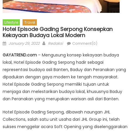
Lifestyle
Travel
Hotel Episode Gading Serpong Konsepkan
Kekayaan Budaya Lokal Modern
Posted
Author
January 29, 2022
Redaksi
Comment(0)
on
GAYATREND.com
– Mengusung konsep kekayaan budaya
lokal, Hotel Episode Gading Serpong hadir sebagai
representasi budaya asli Banten, Baduy dan Peranakan yang
dipadukan dengan gaya modern ke tengah masyarakat.
Hotel Episode Gading Serpong memiliki tujuan untuk
menjaga dan melestarikan budaya lokal, khususnya Baduy
dan Peranakan yang merupakan warisan asli dari Banten.
Hotel Episode Gading Serpong, dibawah naungan JHL
Collections, salah satu unit usaha dari JHL Group ini, telah
sukses menggelar acara Soft Opening yang diselenggarakan