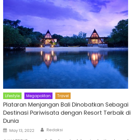
Lifestyle
Megapolitan
Travel
Plataran Menjangan Bali Dinobatkan Sebagai
Destinasi Pariwisata dengan Resort Terbaik di
Dunia
Author
Posted
Redaksi
May 13, 2022
on