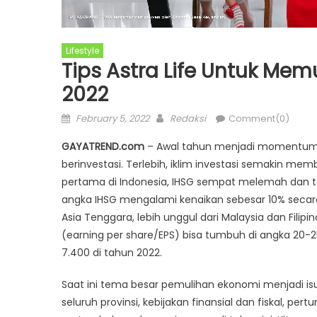
Lifestyle
Tips Astra Life Untuk Mem
2022
Posted
Author
February 5, 2022
Redaksi
Comment(0)
on
GAYATREND.com
– Awal tahun menjadi momentum y
berinvestasi. Terlebih, iklim investasi semakin me
pertama di Indonesia, IHSG sempat melemah dan te
angka IHSG mengalami kenaikan sebesar 10% secar
Asia Tenggara, lebih unggul dari Malaysia dan Filip
(earning per share/EPS) bisa tumbuh di angka 20-2
7.400 di tahun 2022.
Saat ini tema besar pemulihan ekonomi menjadi is
seluruh provinsi, kebijakan finansial dan fiskal, p