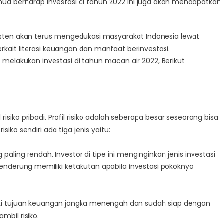
mua berharap investasi di tahun 2022 ini juga akan mendapatka
nsisten akan terus mengedukasi masyarakat Indonesia lewat
erkait literasi keuangan dan manfaat berinvestasi.
melakukan investasi di tahun macan air 2022, Berikut
risiko pribadi. Profil risiko adalah seberapa besar seseorang bisa
risiko sendiri ada tiga jenis yaitu:
g paling rendah. Investor di tipe ini menginginkan jenis investasi
n cenderung memiliki ketakutan apabila investasi pokoknya
emiliki tujuan keuangan jangka menengah dan sudah siap dengan
mbil risiko.