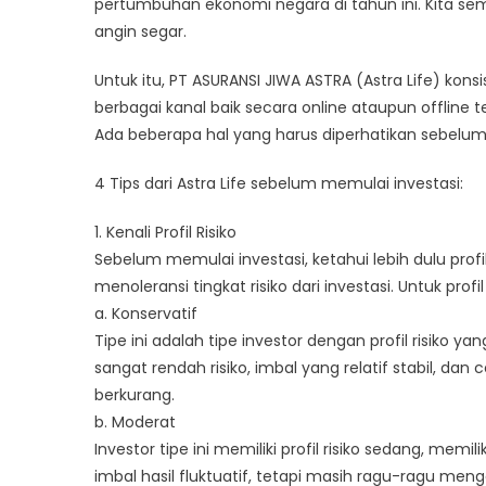
pertumbuhan ekonomi negara di tahun ini. Kita se
angin segar.
Untuk itu, PT ASURANSI JIWA ASTRA (Astra Life) ko
berbagai kanal baik secara online ataupun offline t
Ada beberapa hal yang harus diperhatikan sebelum 
4 Tips dari Astra Life sebelum memulai investasi:
1. Kenali Profil Risiko
Sebelum memulai investasi, ketahui lebih dulu profil 
menoleransi tingkat risiko dari investasi. Untuk profil 
a. Konservatif
Tipe ini adalah tipe investor dengan profil risiko yan
sangat rendah risiko, imbal yang relatif stabil, da
berkurang.
b. Moderat
Investor tipe ini memiliki profil risiko sedang, m
imbal hasil fluktuatif, tetapi masih ragu-ragu menga