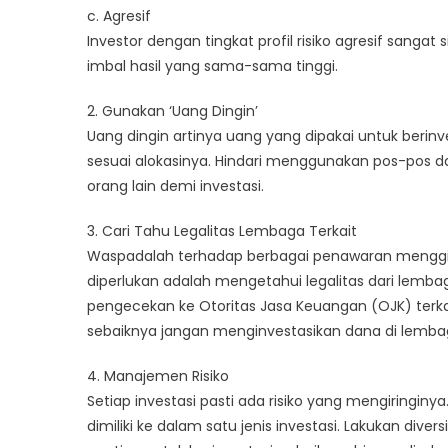
c. Agresif
Investor dengan tingkat profil risiko agresif sanga
imbal hasil yang sama-sama tinggi.
2. Gunakan ‘Uang Dingin’
Uang dingin artinya uang yang dipakai untuk berin
sesuai alokasinya. Hindari menggunakan pos-pos d
orang lain demi investasi.
3. Cari Tahu Legalitas Lembaga Terkait
Waspadalah terhadap berbagai penawaran menggiurk
diperlukan adalah mengetahui legalitas dari lembag
pengecekan ke Otoritas Jasa Keuangan (OJK) terkai
sebaiknya jangan menginvestasikan dana di lemba
4. Manajemen Risiko
Setiap investasi pasti ada risiko yang mengiringin
dimiliki ke dalam satu jenis investasi. Lakukan diver