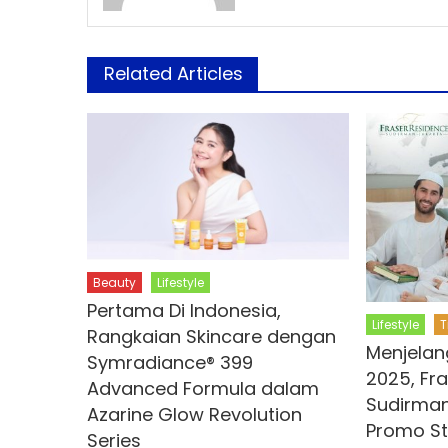
Related Articles
Beauty
Lifestyle
Pertama Di Indonesia,
Lifestyle
T
Rangkaian Skincare dengan
Menjela
Symradiance® 399
2025, Fr
Advanced Formula dalam
Sudirman
Azarine Glow Revolution
Promo St
Series