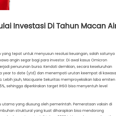
ulai Investasi Di Tahun Macan Ai
ang tepat untuk menyusun resolusi keuangan, salah satunya
mbawa angin segar bagi para investor. Di awal kasus Omicron
rjadi penurunan bursa. Kendati demikian, secara keseluruhan
a year to date (ytd) dan menempati urutan keempat di kawas
ina. Lebih jauh, Macquarie Sekuritas memproyeksikan laba emiten
5%, sehingga diperkirakan target IHSG bisa menyentuh level
u utama yang diusung oleh pemerintah. Pemerataan vaksin di
ertumbuhan struktural yang kuat diharapkan bisa mendorong