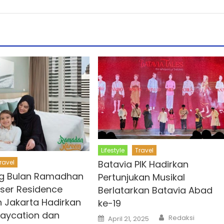
Lifestyle
Travel
ravel
Batavia PIK Hadirkan
ng Bulan Ramadhan
Pertunjukan Musikal
aser Residence
Berlatarkan Batavia Abad
 Jakarta Hadirkan
ke-19
aycation dan
Author
Posted
Redaksi
April 21, 2025
on