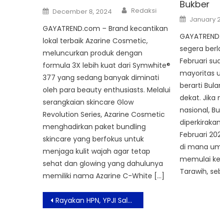
Bukber
Author
Posted
Redaksi
December 8, 2024
on
Posted
January 2
on
GAYATREND.com – Brand kecantikan
GAYATREND.
lokal terbaik Azarine Cosmetic,
segera berl
meluncurkan produk dengan
Februari s
formula 3X lebih kuat dari Symwhite®
mayoritas u
377 yang sedang banyak diminati
berarti Bu
oleh para beauty enthusiasts. Melalui
dekat. Jik
serangkaian skincare Glow
nasional, 
Revolution Series, Azarine Cosmetic
diperkirakan
menghadirkan paket bundling
Februari 202
skincare yang berfokus untuk
di mana um
menjaga kulit wajah agar tetap
memulai ke
sehat dan glowing yang dahulunya
Tarawih, s
memiliki nama Azarine C-White […]
Post
Rayakan HPN, YPJI Salurkan Sembako Untuk Anak Yatim dan Jurnalis
navigation