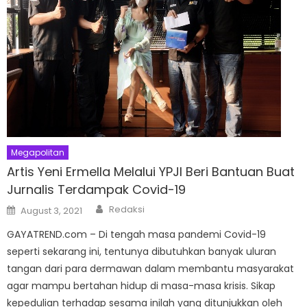
Megapolitan
Artis Yeni Ermella Melalui YPJI Beri Bantuan Buat
Jurnalis Terdampak Covid-19
Author
Posted
Redaksi
August 3, 2021
on
GAYATREND.com – Di tengah masa pandemi Covid-19
seperti sekarang ini, tentunya dibutuhkan banyak uluran
tangan dari para dermawan dalam membantu masyarakat
agar mampu bertahan hidup di masa-masa krisis. Sikap
kepedulian terhadap sesama inilah yang ditunjukkan oleh