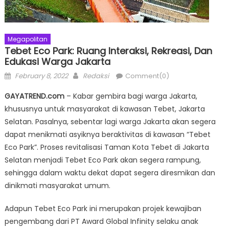
Megapolitan
Tebet Eco Park: Ruang Interaksi, Rekreasi, Dan
Edukasi Warga Jakarta
Posted
Author
February 8, 2022
Redaksi
Comment(0)
on
GAYATREND.com
– Kabar gembira bagi warga Jakarta,
khususnya untuk masyarakat di kawasan Tebet, Jakarta
Selatan. Pasalnya, sebentar lagi warga Jakarta akan segera
dapat menikmati asyiknya beraktivitas di kawasan “Tebet
Eco Park”. Proses revitalisasi Taman Kota Tebet di Jakarta
Selatan menjadi Tebet Eco Park akan segera rampung,
sehingga dalam waktu dekat dapat segera diresmikan dan
dinikmati masyarakat umum.
Adapun Tebet Eco Park ini merupakan projek kewajiban
pengembang dari PT Award Global Infinity selaku anak