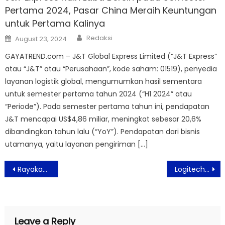
Pertama 2024, Pasar China Meraih Keuntungan
untuk Pertama Kalinya
Author
Posted
Redaksi
August 23, 2024
on
GAYATREND.com – J&T Global Express Limited (“J&T Express”
atau “J&T” atau “Perusahaan”, kode saham: 01519), penyedia
layanan logistik global, mengumumkan hasil sementara
untuk semester pertama tahun 2024 (“H1 2024” atau
“Periode”). Pada semester pertama tahun ini, pendapatan
J&T mencapai US$4,86 miliar, meningkat sebesar 20,6%
dibandingkan tahun lalu (“YoY”). Pendapatan dari bisnis
utamanya, yaitu layanan pengiriman […]
Post
Rayakan Hari Kasih Sayang dan Imlek Bersama Aviary Bintaro
Logitech G Pro X Superlight Hadir Dalam Warna Pink
navigation
Leave a Reply