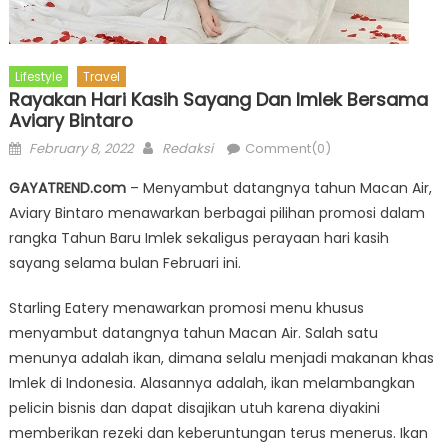
Lifestyle
Travel
Rayakan Hari Kasih Sayang Dan Imlek Bersama
Aviary Bintaro
Posted
Author
February 8, 2022
Redaksi
Comment(0)
on
GAYATREND.com
– Menyambut datangnya tahun Macan Air,
Aviary Bintaro menawarkan berbagai pilihan promosi dalam
rangka Tahun Baru Imlek sekaligus perayaan hari kasih
sayang selama bulan Februari ini.
Starling Eatery menawarkan promosi menu khusus
menyambut datangnya tahun Macan Air. Salah satu
menunya adalah ikan, dimana selalu menjadi makanan khas
Imlek di Indonesia. Alasannya adalah, ikan melambangkan
pelicin bisnis dan dapat disajikan utuh karena diyakini
memberikan rezeki dan keberuntungan terus menerus. Ikan