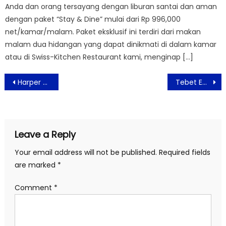
Anda dan orang tersayang dengan liburan santai dan aman
dengan paket “Stay & Dine” mulai dari Rp 996,000
net/kamar/malam. Paket eksklusif ini terdiri dari makan
malam dua hidangan yang dapat dinikmati di dalam kamar
atau di Swiss-Kitchen Restaurant kami, menginap […]
Post
Harper MT Haryono Tawarkan Menginap 24 Jam dengan Pemandangan Kota Jakarta
Tebet Eco Park: Ruang Interaksi, Rekreasi, dan Edukasi Warga Jakarta
navigation
Leave a Reply
Your email address will not be published.
Required fields
are marked
*
Comment
*