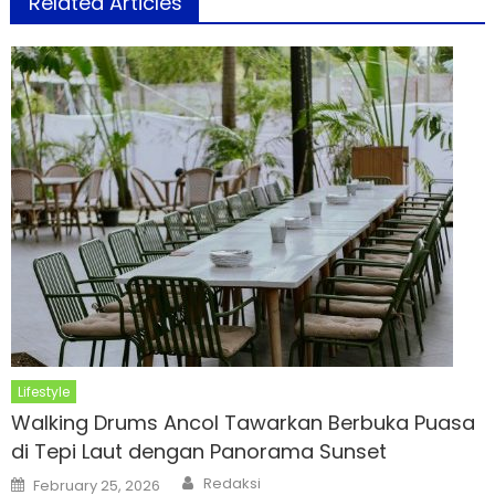
Related Articles
Lifestyle
Walking Drums Ancol Tawarkan Berbuka Puasa
di Tepi Laut dengan Panorama Sunset
Author
Posted
Redaksi
February 25, 2026
on