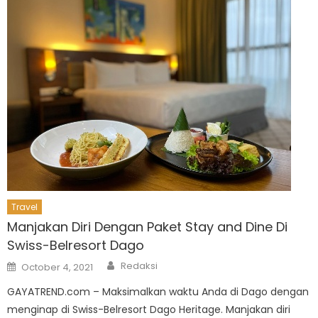
Travel
Manjakan Diri Dengan Paket Stay and Dine Di
Swiss-Belresort Dago
Author
Posted
Redaksi
October 4, 2021
on
GAYATREND.com – Maksimalkan waktu Anda di Dago dengan
menginap di Swiss-Belresort Dago Heritage. Manjakan diri