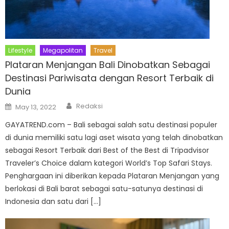
Lifestyle
Megapolitan
Travel
Plataran Menjangan Bali Dinobatkan Sebagai
Destinasi Pariwisata dengan Resort Terbaik di
Dunia
Author
Posted
Redaksi
May 13, 2022
on
GAYATREND.com – Bali sebagai salah satu destinasi populer
di dunia memiliki satu lagi aset wisata yang telah dinobatkan
sebagai Resort Terbaik dari Best of the Best di Tripadvisor
Traveler’s Choice dalam kategori World’s Top Safari Stays.
Penghargaan ini diberikan kepada Plataran Menjangan yang
berlokasi di Bali barat sebagai satu-satunya destinasi di
Indonesia dan satu dari […]