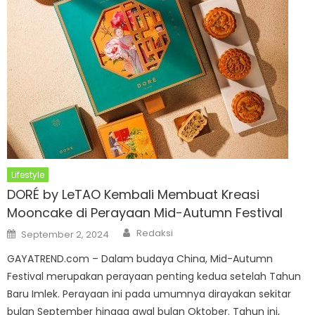
Lifestyle
DORÉ by LeTAO Kembali Membuat Kreasi
Mooncake di Perayaan Mid-Autumn Festival
Author
Posted
Redaksi
September 2, 2024
on
GAYATREND.com – Dalam budaya China, Mid-Autumn
Festival merupakan perayaan penting kedua setelah Tahun
Baru Imlek. Perayaan ini pada umumnya dirayakan sekitar
bulan September hingga awal bulan Oktober. Tahun ini,