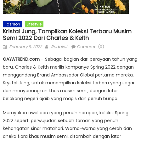
Fashion
Lifestyle
Kristal Jung, Tampilkan Koleksi Terbaru Musim
Semi 2022 Dari Charles & Keith
Posted
Author
February 9, 2022
Redaksi
Comment(0)
on
GAYATREND.com
– Sebagai bagian dari perayaan tahun yang
baru, Charles & Keith merilis kampanye Spring 2022 dengan
menggandeng Brand Ambassador Global pertama mereka,
Krystal Jung, untuk menampilkan koleksi terbaru yang segar
dan menyenangkan khas musim semi, dengan latar
belakang negeri ajaib yang magis dan penuh bunga.
Merayakan awal baru yang penuh harapan, koleksi Spring
2022 seperti perwujudan sebuah taman yang penuh
kehangatan sinar matahari. Warna-warna yang cerah dan
aneka flora khas musim semi, ditambah dengan latar