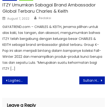
ITZY Umumkan Sabagai Brand Ambassador
Global Terbaru Charles & Keith
Author
Posted
Redaksi
August 7, 2022
on
GAYATREND.com – CHARLES & KEITH, jenama pilihan untuk
alas kaki, tas tangan, dan aksesori, mengumumkan bahwa
ITZY telah bergabung dengan keluarga besar CHARLES &
KEITH sebagai brand ambassador global terbaru. Group K-
Pop ini akan menjadi bintang dalam kampanye koleksi Fall-
Winter 2022 dan menampilkan produk-produk kunci berupa
tas dan sepatu Lula. “Merupakan suatu kehormatan bagi
ITZY […]
Post
Logitech G Pro X Superlight Hadir Dalam Warna Pink
Sultan HB X Terbitkan Peraturan Yogyakarta PPKM Level 3
navigation
Leave a Reply