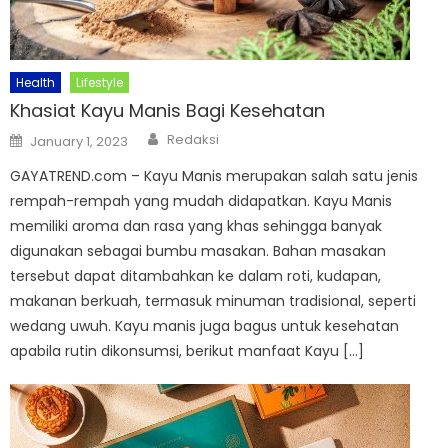
Health
Lifestyle
Khasiat Kayu Manis Bagi Kesehatan
Author
Posted
Redaksi
January 1, 2023
on
GAYATREND.com – Kayu Manis merupakan salah satu jenis
rempah-rempah yang mudah didapatkan. Kayu Manis
memiliki aroma dan rasa yang khas sehingga banyak
digunakan sebagai bumbu masakan. Bahan masakan
tersebut dapat ditambahkan ke dalam roti, kudapan,
makanan berkuah, termasuk minuman tradisional, seperti
wedang uwuh. Kayu manis juga bagus untuk kesehatan
apabila rutin dikonsumsi, berikut manfaat Kayu […]