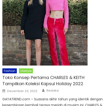
Fashion
Lifestyle
Toko Konsep Pertama CHARLES & KEITH
Tampilkan Koleksi Kapsul Holiday 2022
Author
Posted
Redaksi
December 23, 2022
on
GAYATREND.com – Suasana akhir tahun yang identik dengan
kegembiraan kembali terasa meriah di musim ini. CHARLES &