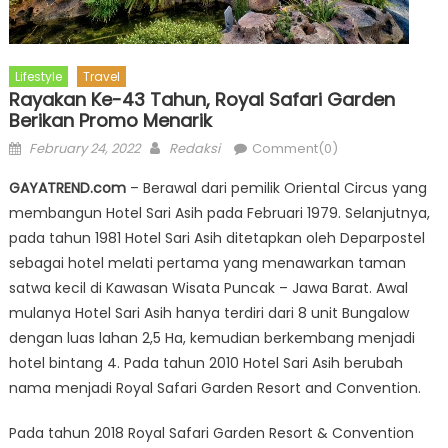
Lifestyle
Travel
Rayakan Ke-43 Tahun, Royal Safari Garden
Berikan Promo Menarik
Posted
Author
February 24, 2022
Redaksi
Comment(0)
on
GAYATREND.com
– Berawal dari pemilik Oriental Circus yang
membangun Hotel Sari Asih pada Februari 1979. Selanjutnya,
pada tahun 1981 Hotel Sari Asih ditetapkan oleh Deparpostel
sebagai hotel melati pertama yang menawarkan taman
satwa kecil di Kawasan Wisata Puncak – Jawa Barat. Awal
mulanya Hotel Sari Asih hanya terdiri dari 8 unit Bungalow
dengan luas lahan 2,5 Ha, kemudian berkembang menjadi
hotel bintang 4. Pada tahun 2010 Hotel Sari Asih berubah
nama menjadi Royal Safari Garden Resort and Convention.
Pada tahun 2018 Royal Safari Garden Resort & Convention