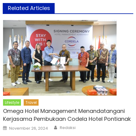
Related Articles
Lifestyle
Travel
Omega Hotel Management Menandatangani
Kerjasama Pembukaan Codela Hotel Pontianak
Author
Posted
Redaksi
November 26, 2024
on