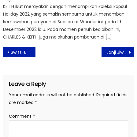
KEITH ikut merayakan dengan menampilkan koleksi kapsul
Holiday 2022 yang semakin sempurna untuk menambah
kemewahan perayaan di Season of Wonder ini. pada 19
Desember 2022 lalu. Pada momen penuh keajaiban ini,
CHARLES & KEITH juga melakukan pembaruan di […]
Post
Swiss-Belhotel Serpong Bersama APSAI Adakan Kegiatan Peduli Kasih Jumat Berkah
Janji Jiwa X OATSIDE Kenalkan Tiga Varian Menu Baru Minuman Sehat
navigation
Leave a Reply
Your email address will not be published.
Required fields
are marked
*
Comment
*