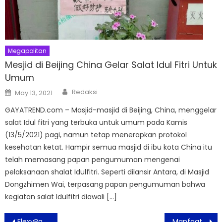
Megapolitan
Mesjid di Beijing China Gelar Salat Idul Fitri Untuk
Umum
Author
Posted
Redaksi
May 13, 2021
on
GAYATREND.com – Masjid-masjid di Beijing, China, menggelar
salat Idul fitri yang terbuka untuk umum pada Kamis
(13/5/2021) pagi, namun tetap menerapkan protokol
kesehatan ketat. Hampir semua masjid di ibu kota China itu
telah memasang papan pengumuman mengenai
pelaksanaan shalat Idulfitri. Seperti dilansir Antara, di Masjid
Dongzhimen Wai, terpasang papan pengumuman bahwa
kegiatan salat Idulfitri diawali […]
Post
FlexyPack Dukung UMKM Hadirkan Kemasan Efektif Dengan Harga Terjangkau
Manfaat Herbal Albuse Atasi Gangguan Pencernaan Akut dan Kronis