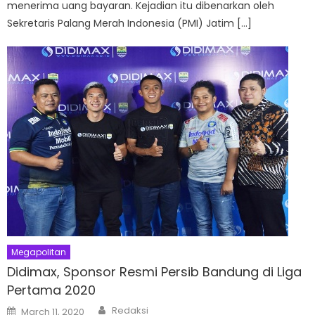
menerima uang bayaran. Kejadian itu dibenarkan oleh
Sekretaris Palang Merah Indonesia (PMI) Jatim […]
Megapolitan
Didimax, Sponsor Resmi Persib Bandung di Liga
Pertama 2020
Author
Posted
Redaksi
March 11, 2020