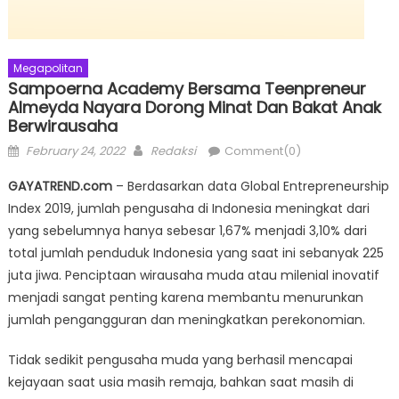
Megapolitan
Sampoerna Academy Bersama Teenpreneur
Almeyda Nayara Dorong Minat Dan Bakat Anak
Berwirausaha
Posted
Author
February 24, 2022
Redaksi
Comment(0)
on
GAYATREND.com
– Berdasarkan data Global Entrepreneurship
Index 2019, jumlah pengusaha di Indonesia meningkat dari
yang sebelumnya hanya sebesar 1,67% menjadi 3,10% dari
total jumlah penduduk Indonesia yang saat ini sebanyak 225
juta jiwa. Penciptaan wirausaha muda atau milenial inovatif
menjadi sangat penting karena membantu menurunkan
jumlah pengangguran dan meningkatkan perekonomian.
Tidak sedikit pengusaha muda yang berhasil mencapai
kejayaan saat usia masih remaja, bahkan saat masih di