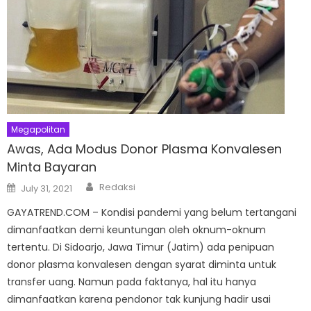
Megapolitan
Awas, Ada Modus Donor Plasma Konvalesen
Minta Bayaran
Author
Posted
Redaksi
July 31, 2021
on
GAYATREND.COM – Kondisi pandemi yang belum tertangani
dimanfaatkan demi keuntungan oleh oknum-oknum
tertentu. Di Sidoarjo, Jawa Timur (Jatim) ada penipuan
donor plasma konvalesen dengan syarat diminta untuk
transfer uang. Namun pada faktanya, hal itu hanya
dimanfaatkan karena pendonor tak kunjung hadir usai