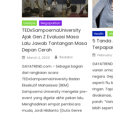
Lifestyle
Megapolitan
TEDxSampoernaUniversity
Health
Lif
Ajak Gen Z Evaluasi Masa
5 Tanda 
Lalu Jawab Tantangan Masa
Terpapa
Depan Cerah
Posted
February 
Author
Posted
Redaksi
on
March 2, 2023
on
GAYATREND.
GAYATREND.com – Sebagai bagian
varian omi
dari rangkaian acara
negara. Gej
TEDxSampoernaUniversity Badan
seperti flu
Eksekutif Mahasiswa (BEM)
ringan. Tap
Sampoerna University mengelar pre-
divaksinasi
event yang digelar akhir pekan lalu.
parah. “Var
Menghadirkan empat pembicara
lebih sepert
muda, Jordi Hildianto (Duta Genre