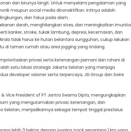
onan dan birunya langit. Untuk menyelami pengalaman yang
onik maupun social media dinonaktifkan. Intinya adalah
i lingkungan, dan fokus pada alam.
 tekanan darah, menghilangkan stres, dan meningkatkan imunita
perti kanker, stroke, tukak lambung, depresi, kecemasan, dan
 Anda tidak harus ke hutan belantara sungguhan, cukup lakukan
tu di taman rumah atau area jogging yang rindang.
ioritaskan privasi serta ketenangan jasmani dan rohani di
alah satu lokasi strategis Jakarta Selatan yang menjaga
dua developer visioner serta terpercaya, JSI Group dan Swire
.
ia & Vice President of PT Jantra Swarna Dipta, mengungkapkan
ium yang mengutamakan privasi, ketenangan, dan
ta Selatan, menjadikannya sebagai tempat tinggal prestisius
urang lebih 3 hektar dengan jogging track sepanjang 1 km yang