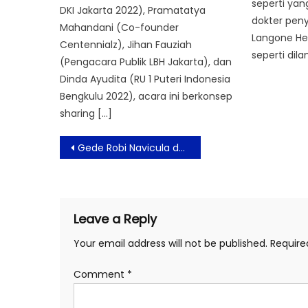
seperti yan
DKI Jakarta 2022), Pramatatya
dokter pen
Mahandani (Co-founder
Langone Hea
Centennialz), Jihan Fauziah
seperti dilan
(Pengacara Publik LBH Jakarta), dan
Dinda Ayudita (RU 1 Puteri Indonesia
Bengkulu 2022), acara ini berkonsep
sharing […]
Post
Gede Robi Navicula dan Film Dokumenter Pulau Plastik Tentang Keresahan Bencana Plastik di Indonesia Tampil pada SXSW 2022
navigation
Leave a Reply
Your email address will not be published.
Require
Comment
*