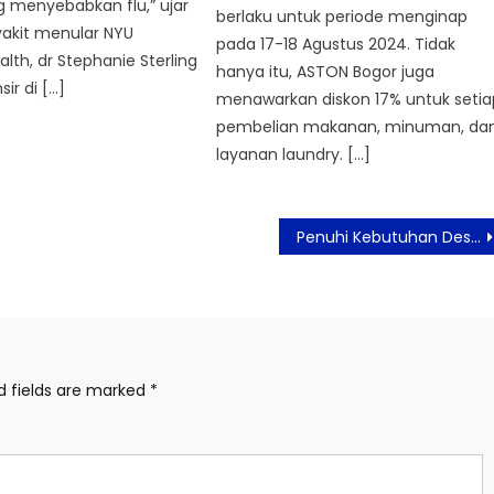
g menyebabkan flu,” ujar
berlaku untuk periode menginap
yakit menular NYU
pada 17-18 Agustus 2024. Tidak
lth, dr Stephanie Sterling
hanya itu, ASTON Bogor juga
sir di […]
menawarkan diskon 17% untuk setia
pembelian makanan, minuman, da
layanan laundry. […]
Penuhi Kebutuhan Desain dan Interior, Carta Laminates Luncurkan Koleksi Terbaru di IndoBuildTech 2022
d fields are marked
*