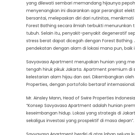
yang dilewati sembari memandang hijaunya pepoh
menyenangkan ini disarankan agar perangkat elektr
bersantai, melepaskan diri dari rutinitas, menikmat
Forest Bathing secara ilmiah terbukti menurunkan
tubuh. Selain itu, penyakit-penyakit degeneratif se
stress berat dapat dicegah dengan Forest Bathing.
pendekatan dengan alam di lokasi mana pun, baik i
Savyavasa Apartment merupakan hunian yang mempr
tengah hiruk pikuk Jakarta. Apartment premium di s
kelestarian alam hijau dan asri. Dikembangkan oleh 
Properties, dengan portofolio bertaraf internasional
Mr. Ainsley Mann, Head of Swire Properties Indones
“Konsep Savyavasa Apartment adalah hunian prem
keseimbangan hidup. Lokasi yang strategis di Jakar
sekaligus investasi yang prospektif di masa depan”.
Savyavasa Apartment berdiri di atas lahan seluas k