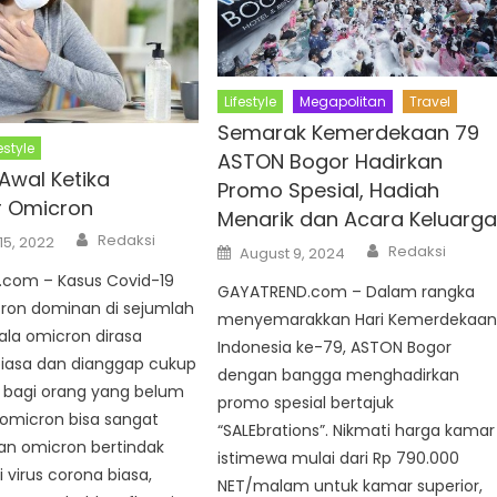
Lifestyle
Megapolitan
Travel
Semarak Kemerdekaan 79
estyle
ASTON Bogor Hadirkan
Awal Ketika
Promo Spesial, Hadiah
r Omicron
Menarik dan Acara Keluarg
Author
Redaksi
15, 2022
Author
Posted
Redaksi
August 9, 2024
on
com – Kasus Covid-19
GAYATREND.com – Dalam rangka
cron dominan di sejumlah
menyemarakkan Hari Kemerdekaa
ala omicron dirasa
Indonesia ke-79, ASTON Bogor
 biasa dan dianggap cukup
dengan bangga menghadirkan
i bagi orang yang belum
promo spesial bertajuk
, omicron bisa sangat
“SALEbrations”. Nikmati harga kamar
ian omicron bertindak
istimewa mulai dari Rp 790.000
i virus corona biasa,
NET/malam untuk kamar superior,