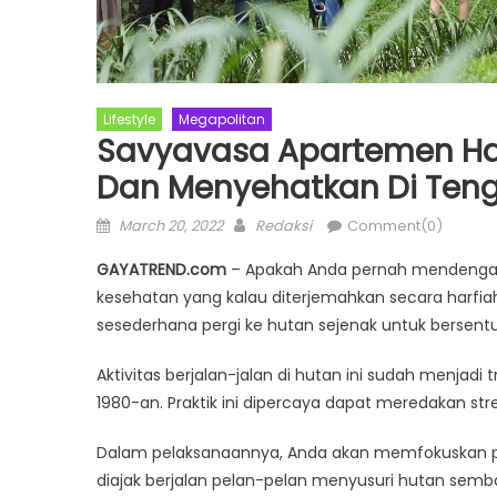
Lifestyle
Megapolitan
Savyavasa Apartemen Ha
Dan Menyehatkan Di Teng
Posted
Author
March 20, 2022
Redaksi
Comment(0)
on
GAYATREND.com
– Apakah Anda pernah mendengar i
kesehatan yang kalau diterjemahkan secara harfiah 
sesederhana pergi ke hutan sejenak untuk bersen
Aktivitas berjalan-jalan di hutan ini sudah menjad
1980-an. Praktik ini dipercaya dapat meredakan str
Dalam pelaksanaannya, Anda akan memfokuskan pik
diajak berjalan pelan-pelan menyusuri hutan sem