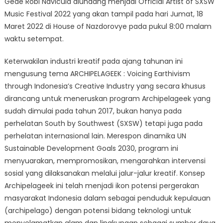
Gede Robi Navicula diundang menjadi Official Artist of SXSW
Music Festival 2022 yang akan tampil pada hari Jumat, 18
Maret 2022 di House of Nazdorovye pada pukul 8:00 malam
waktu setempat.
Keterwakilan industri kreatif pada ajang tahunan ini
mengusung tema ARCHIPELAGEEK : Voicing Earthivism
through Indonesia’s Creative Industry yang secara khusus
dirancang untuk meneruskan program Archipelageek yang
sudah dimulai pada tahun 2017, bukan hanya pada
perhelatan South by Southwest (SXSW) tetapi juga pada
perhelatan internasional lain. Merespon dinamika UN
Sustainable Development Goals 2030, program ini
menyuarakan, mempromosikan, mengarahkan intervensi
sosial yang dilaksanakan melalui jalur-jalur kreatif. Konsep
Archipelageek ini telah menjadi ikon potensi pergerakan
masyarakat Indonesia dalam sebagai penduduk kepulauan
(archipelago) dengan potensi bidang teknologi untuk
menyelamatkan alam dan lingkungan sebagai sumber daya