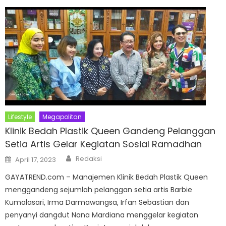
Lifestyle
Megapolitan
Klinik Bedah Plastik Queen Gandeng Pelanggan
Setia Artis Gelar Kegiatan Sosial Ramadhan
Author
Posted
Redaksi
April 17, 2023
on
GAYATREND.com – Manajemen Klinik Bedah Plastik Queen
menggandeng sejumlah pelanggan setia artis Barbie
Kumalasari, Irma Darmawangsa, Irfan Sebastian dan
penyanyi dangdut Nana Mardiana menggelar kegiatan