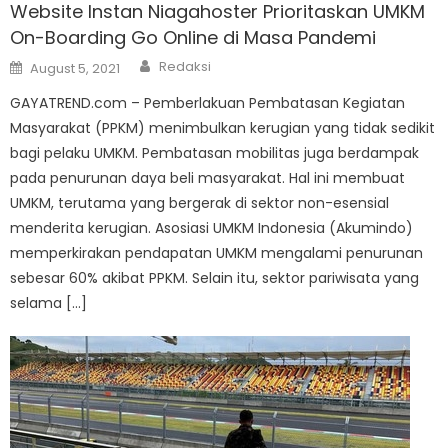
Website Instan Niagahoster Prioritaskan UMKM
On-Boarding Go Online di Masa Pandemi
Author
Posted
Redaksi
August 5, 2021
on
GAYATREND.com – Pemberlakuan Pembatasan Kegiatan
Masyarakat (PPKM) menimbulkan kerugian yang tidak sedikit
bagi pelaku UMKM. Pembatasan mobilitas juga berdampak
pada penurunan daya beli masyarakat. Hal ini membuat
UMKM, terutama yang bergerak di sektor non-esensial
menderita kerugian. Asosiasi UMKM Indonesia (Akumindo)
memperkirakan pendapatan UMKM mengalami penurunan
sebesar 60% akibat PPKM. Selain itu, sektor pariwisata yang
selama […]