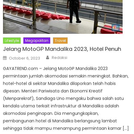
Lifestyle
Megapolitan
Travel
Jelang MotoGP Mandalika 2023, Hotel Penuh
Author
Posted
Redaksi
October 6, 2023
on
GAYATREND.com – Jelang MotoGP Mandalika 2023
permintaan jumlah akomodasi semakin meningkat. Bahkan,
hotel-hotel di sekitar Mandalika dilaporkan telah habis
dipesan. Menteri Pariwisata dan Ekonomi Kreatif
(Menparekraf), Sandiaga Uno mengaku bahwa salah satu
kendala utama terkait infrastruktur di Mandalika adalah
akomodasi penginapan. Dia mengungkapkan,
pembangunan hotel di Mandalika berlangsung lambat
sehingga tidak mampu menampung permintaan kamar […]