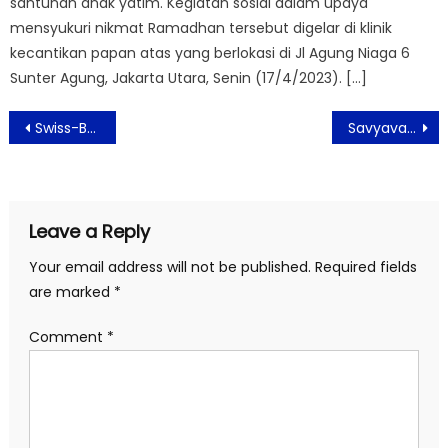
santunan anak yatim. Kegiatan sosial dalam upaya
mensyukuri nikmat Ramadhan tersebut digelar di klinik
kecantikan papan atas yang berlokasi di Jl Agung Niaga 6
Sunter Agung, Jakarta Utara, Senin (17/4/2023). […]
Post
Swiss-Belhotel Serpong Sajikan Varian Menu Spesial Arabic Ramadhan Buffet
Savyavasa Apartemen Hadirkan Hunian Premium, Tenang dan Menyehatkan di Tengah Kota Metropolitan
navigation
Leave a Reply
Your email address will not be published.
Required fields
are marked
*
Comment
*