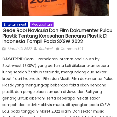
Entertainment
Megapolitan
Gede Robi Navicula Dan Film Dokumenter Pulau
Plastik Tentang Keresahan Bencana Plastik Di
Indonesia Tampil Pada SXSW 2022
Posted
Author
March 19, 2022
Redaksi
Comment(0)
on
GAYATREND.Com
– Perhelatan internasional South by
Southwest (SXSW) yang pertama kali dilaksanakan secara
luring setelah 2 tahun tertunda, mengundang dua sektor
kreatif dari Indonesia : Film dan Musik. Film dokumenter Pulau
Plastik yang mengungkap beberapa fakta akan bencana
plastik dan pengelolaan sampah di Jawa dan Bali yang
genting untuk dibenahi, serta beberapa inisiatif sadar
sampah dari aktivis- aktivis muda, ditayangkan pada SXSW
Edu, pada tanggal 9 Maret 2022 silam. Dari sektor musik,