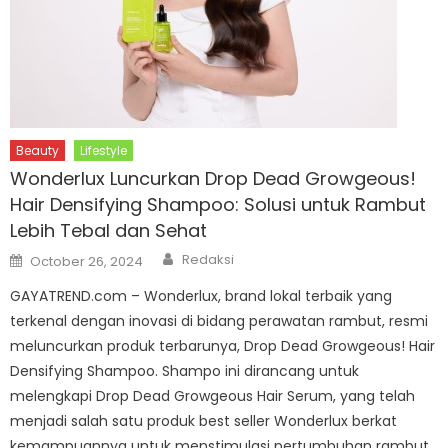
Beauty
Lifestyle
Wonderlux Luncurkan Drop Dead Growgeous!
Hair Densifying Shampoo: Solusi untuk Rambut
Lebih Tebal dan Sehat
Author
Posted
Redaksi
October 26, 2024
on
GAYATREND.com – Wonderlux, brand lokal terbaik yang
terkenal dengan inovasi di bidang perawatan rambut, resmi
meluncurkan produk terbarunya, Drop Dead Growgeous! Hair
Densifying Shampoo. Shampo ini dirancang untuk
melengkapi Drop Dead Growgeous Hair Serum, yang telah
menjadi salah satu produk best seller Wonderlux berkat
kemampuannya untuk menstimulasi pertumbuhan rambut.