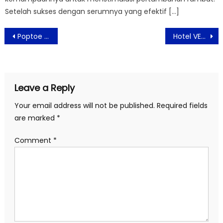
Setelah sukses dengan serumnya yang efektif […]
Post
Poptoe Kids Ballerina Series, Sepatu Yang Nyaman dan Stylish Untuk Anak
Hotel VEGA Gading Serpong Rayakan Ramadan Bersama Anak Yatim
navigation
Leave a Reply
Your email address will not be published.
Required fields
are marked
*
Comment
*