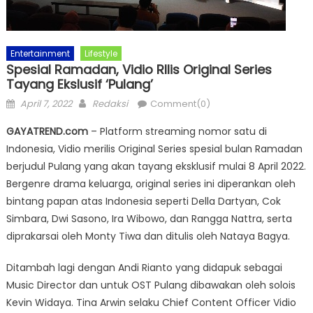
Entertainment
Lifestyle
Spesial Ramadan, Vidio RIlis Original Series
Tayang Ekslusif ‘Pulang’
Posted
Author
April 7, 2022
Redaksi
Comment(0)
on
GAYATREND.com
– Platform streaming nomor satu di
Indonesia, Vidio merilis Original Series spesial bulan Ramadan
berjudul Pulang yang akan tayang eksklusif mulai 8 April 2022.
Bergenre drama keluarga, original series ini diperankan oleh
bintang papan atas Indonesia seperti Della Dartyan, Cok
Simbara, Dwi Sasono, Ira Wibowo, dan Rangga Nattra, serta
diprakarsai oleh Monty Tiwa dan ditulis oleh Nataya Bagya.
Ditambah lagi dengan Andi Rianto yang didapuk sebagai
Music Director dan untuk OST Pulang dibawakan oleh solois
Kevin Widaya. Tina Arwin selaku Chief Content Officer Vidio