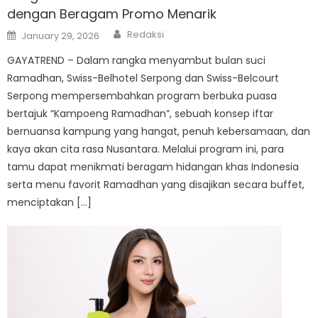
dengan Beragam Promo Menarik
Author
Posted
Redaksi
January 29, 2026
on
GAYATREND – Dalam rangka menyambut bulan suci
Ramadhan, Swiss-Belhotel Serpong dan Swiss-Belcourt
Serpong mempersembahkan program berbuka puasa
bertajuk “Kampoeng Ramadhan”, sebuah konsep iftar
bernuansa kampung yang hangat, penuh kebersamaan, dan
kaya akan cita rasa Nusantara. Melalui program ini, para
tamu dapat menikmati beragam hidangan khas Indonesia
serta menu favorit Ramadhan yang disajikan secara buffet,
menciptakan […]