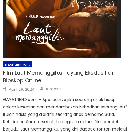
Entertainment
Film Laut Memanggilku Tayang Eksklusif di
Bioskop Online
Author
Posted
Redaksi
April 29, 2024
on
GAYATREND.com – Apa jadinya jika seorang anak hidup
dalam kesepian dan mendambakan kehadiran seorang ibu?
Itulah nasib yang dialami seorang anak bernama Sura.
Kehidupan Sura tersebut, terangkum dalam film pendek
berjudul Laut Memanggilku, yang kini dapat ditonton melalui