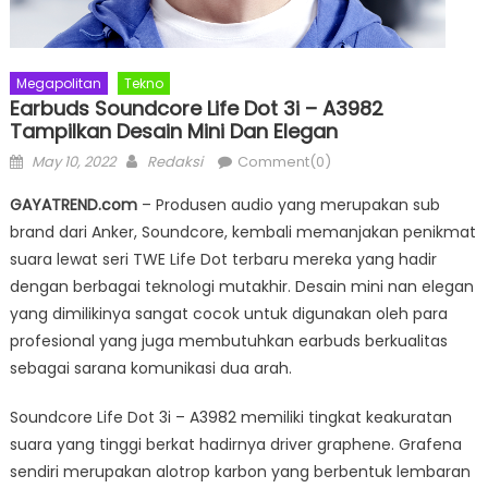
Megapolitan
Tekno
Earbuds Soundcore Life Dot 3i – A3982
Tampilkan Desain Mini Dan Elegan
Posted
Author
May 10, 2022
Redaksi
Comment(0)
on
GAYATREND.com
– Produsen audio yang merupakan sub
brand dari Anker, Soundcore, kembali memanjakan penikmat
suara lewat seri TWE Life Dot terbaru mereka yang hadir
dengan berbagai teknologi mutakhir. Desain mini nan elegan
yang dimilikinya sangat cocok untuk digunakan oleh para
profesional yang juga membutuhkan earbuds berkualitas
sebagai sarana komunikasi dua arah.
Soundcore Life Dot 3i – A3982 memiliki tingkat keakuratan
suara yang tinggi berkat hadirnya driver graphene. Grafena
sendiri merupakan alotrop karbon yang berbentuk lembaran