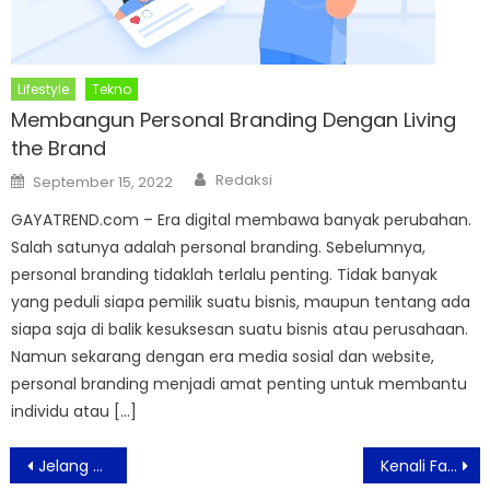
Lifestyle
Tekno
Membangun Personal Branding Dengan Living
the Brand
Author
Posted
Redaksi
September 15, 2022
on
GAYATREND.com – Era digital membawa banyak perubahan.
Salah satunya adalah personal branding. Sebelumnya,
personal branding tidaklah terlalu penting. Tidak banyak
yang peduli siapa pemilik suatu bisnis, maupun tentang ada
siapa saja di balik kesuksesan suatu bisnis atau perusahaan.
Namun sekarang dengan era media sosial dan website,
personal branding menjadi amat penting untuk membantu
individu atau […]
Post
Jelang Setengah Abad, God Bless Siapkan Konser, Biografi Hingga Dokumenter
Kenali Faktor Resiko Hepatitis Akut Misterius Pada Anak