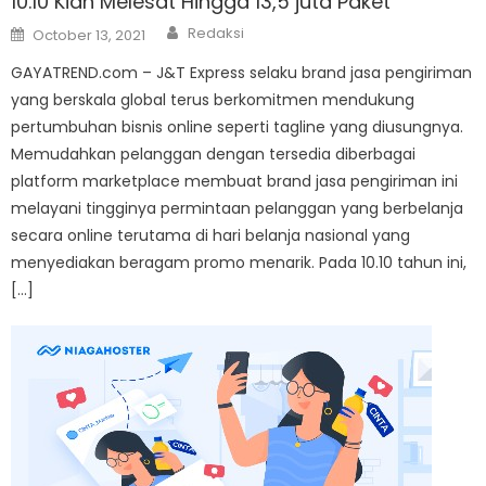
10.10 Kian Melesat Hingga 13,5 juta Paket
Author
Posted
Redaksi
October 13, 2021
on
GAYATREND.com – J&T Express selaku brand jasa pengiriman
yang berskala global terus berkomitmen mendukung
pertumbuhan bisnis online seperti tagline yang diusungnya.
Memudahkan pelanggan dengan tersedia diberbagai
platform marketplace membuat brand jasa pengiriman ini
melayani tingginya permintaan pelanggan yang berbelanja
secara online terutama di hari belanja nasional yang
menyediakan beragam promo menarik. Pada 10.10 tahun ini,
[…]