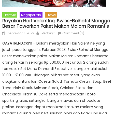
Lifestyle
Megapolitan
Travel
Rayakan Hari Valentine, Swiss-Belhotel Mangga
Besar Tawarkan Paket Makan Malam Romantis
Posted
Author
February 7, 2023
Redaksi
Comment(0)
on
GAYATREND.com
– Dalam merayakan Hari Valentine yang
jatuh pada tanggal 14 Februari 2023, Swiss-Belhotel Mangga
Besar menawarkan paket Makan Malam Romantis bersama
orang terkasih seharga Rp 500.000 net untuk 2 orang sudah
termasuk Set Menu Dinner di Executive Lounge mulai pukul
18.00 – 21.00 WIB. Hidangan pilihan set menu yang akan
disajikan antara lain Caesar Salad, Tomato Cream Soup, Beef
Tenderloin Steak, Salmon Steak, Chicken Steak dan
Chocolate Tiramisu Cake serta mendapatkan 1 botol
sparkling juice, setangkai bunga mawar, dan chocolate
praline. Pasangan dapat menikmati makan malam yang
romantis di iringi oleh pertunjukan biola dan tidak lupa juga