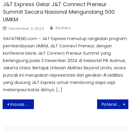
J&T Express Gelar J&T Connect Preneur
Summit Secara Nasional Mengundang 500
UMKM
Author
Posted
Redaksi
December 3, 2024
on
GAYATREND.com – J&T Express menutup rangkaian program
pemberdayaan UMKM, J&T Connect Preneur, dengan
konferensi bisnis J&T Connect Preneur Summit yang
berlangsung pada 3 Desember 2024 di Swissotel PIK Avenue,
Jakarta Utara. Bertajuk Unleash Abilities Beyond Limits, acara
puncak ini merupakan representasi dari gerakan #JadiBisa
yang diusung J&T Express untuk mendorong siapa saja
melampaui batas dirinya. […]
Post
Inovasi Terbaru lancome Rénergie H.C.F Triple Serum
Potensi Artificial Intelligence Di Indonesia
navigation