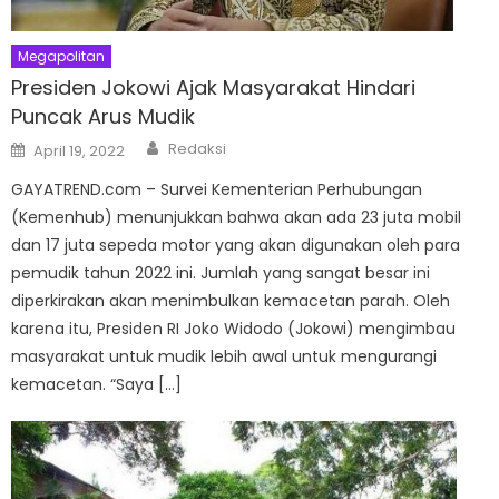
Megapolitan
Presiden Jokowi Ajak Masyarakat Hindari
Puncak Arus Mudik
Author
Posted
Redaksi
April 19, 2022
on
GAYATREND.com – Survei Kementerian Perhubungan
(Kemenhub) menunjukkan bahwa akan ada 23 juta mobil
dan 17 juta sepeda motor yang akan digunakan oleh para
pemudik tahun 2022 ini. Jumlah yang sangat besar ini
diperkirakan akan menimbulkan kemacetan parah. Oleh
karena itu, Presiden RI Joko Widodo (Jokowi) mengimbau
masyarakat untuk mudik lebih awal untuk mengurangi
kemacetan. “Saya […]