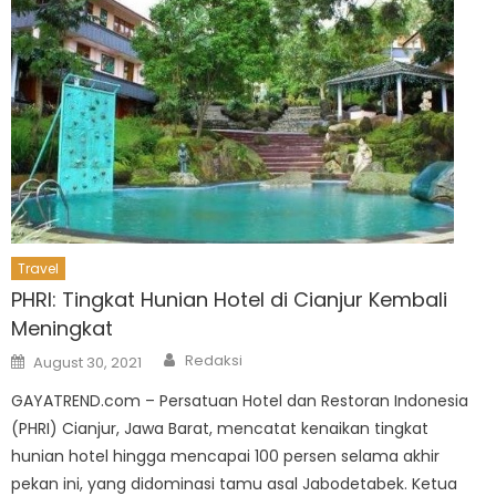
Travel
PHRI: Tingkat Hunian Hotel di Cianjur Kembali
Meningkat
Author
Posted
Redaksi
August 30, 2021
on
GAYATREND.com – Persatuan Hotel dan Restoran Indonesia
(PHRI) Cianjur, Jawa Barat, mencatat kenaikan tingkat
hunian hotel hingga mencapai 100 persen selama akhir
pekan ini, yang didominasi tamu asal Jabodetabek. Ketua