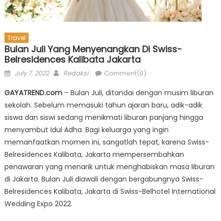
Travel
Bulan Juli Yang Menyenangkan Di Swiss-
Belresidences Kalibata Jakarta
Posted
Author
July 7, 2022
Redaksi
Comment(0)
on
GAYATREND.com
– Bulan Juli, ditandai dengan musim liburan
sekolah. Sebelum memasuki tahun ajaran baru, adik-adik
siswa dan siswi sedang menikmati liburan panjang hingga
menyambut Idul Adha. Bagi keluarga yang ingin
memanfaatkan momen ini, sangatlah tepat, karena Swiss-
Belresidences Kalibata, Jakarta mempersembahkan
penawaran yang menarik untuk menghabiskan masa liburan
di Jakarta. Bulan Juli diawali dengan bergabungnya Swiss-
Belresidences Kalibata, Jakarta di Swiss-Belhotel International
Wedding Expo 2022.