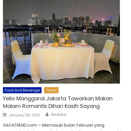
Food And Beverage
Travel
Yello Manggarai Jakarta Tawarkan Makan
Malam Romantis Dihari Kasih Sayang
Author
Posted
Redaksi
January 26, 2021
on
GAYATREND.com – Memasuki bulan Februari yang