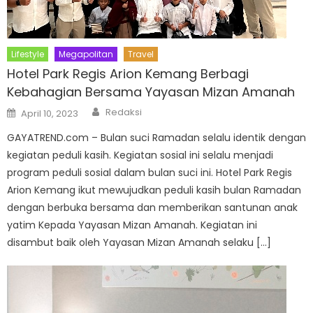
Lifestyle
Megapolitan
Travel
Hotel Park Regis Arion Kemang Berbagi
Kebahagian Bersama Yayasan Mizan Amanah
Author
Posted
Redaksi
April 10, 2023
on
GAYATREND.com – Bulan suci Ramadan selalu identik dengan
kegiatan peduli kasih. Kegiatan sosial ini selalu menjadi
program peduli sosial dalam bulan suci ini. Hotel Park Regis
Arion Kemang ikut mewujudkan peduli kasih bulan Ramadan
dengan berbuka bersama dan memberikan santunan anak
yatim Kepada Yayasan Mizan Amanah. Kegiatan ini
disambut baik oleh Yayasan Mizan Amanah selaku […]