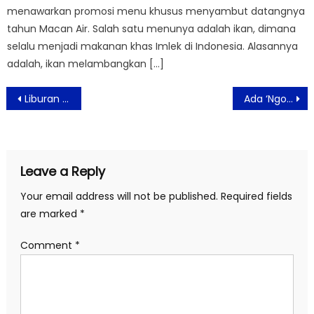
menawarkan promosi menu khusus menyambut datangnya
tahun Macan Air. Salah satu menunya adalah ikan, dimana
selalu menjadi makanan khas Imlek di Indonesia. Alasannya
adalah, ikan melambangkan […]
Post
Liburan Mengesankan di Aston Bogor ‘School Funcation’
Ada ‘Ngopi Bareng Labrak Squads’ di Jambuluwuk Convention Hall & Resort Puncak
navigation
Leave a Reply
Your email address will not be published.
Required fields
are marked
*
Comment
*