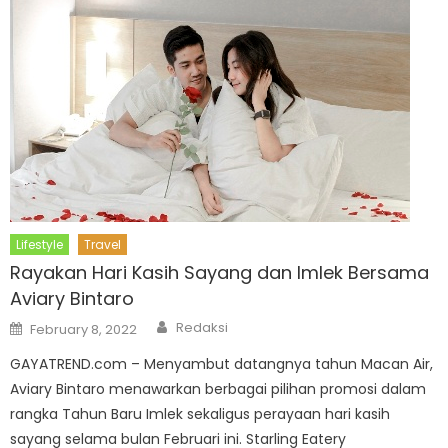
Lifestyle
Travel
Rayakan Hari Kasih Sayang dan Imlek Bersama
Aviary Bintaro
Author
Posted
Redaksi
February 8, 2022
on
GAYATREND.com – Menyambut datangnya tahun Macan Air,
Aviary Bintaro menawarkan berbagai pilihan promosi dalam
rangka Tahun Baru Imlek sekaligus perayaan hari kasih
sayang selama bulan Februari ini. Starling Eatery