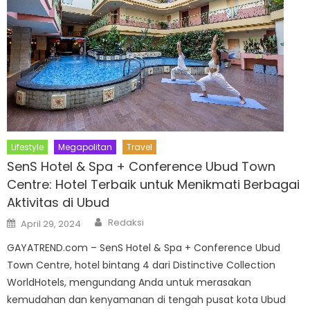
Lifestyle
Megapolitan
Travel
SenS Hotel & Spa + Conference Ubud Town
Centre: Hotel Terbaik untuk Menikmati Berbagai
Aktivitas di Ubud
Author
Posted
Redaksi
April 29, 2024
on
GAYATREND.com – SenS Hotel & Spa + Conference Ubud
Town Centre, hotel bintang 4 dari Distinctive Collection
WorldHotels, mengundang Anda untuk merasakan
kemudahan dan kenyamanan di tengah pusat kota Ubud