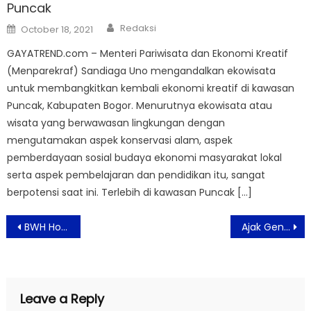
Puncak
Author
Posted
Redaksi
October 18, 2021
on
GAYATREND.com – Menteri Pariwisata dan Ekonomi Kreatif
(Menparekraf) Sandiaga Uno mengandalkan ekowisata
untuk membangkitkan kembali ekonomi kreatif di kawasan
Puncak, Kabupaten Bogor. Menurutnya ekowisata atau
wisata yang berwawasan lingkungan dengan
mengutamakan aspek konservasi alam, aspek
pemberdayaan sosial budaya ekonomi masyarakat lokal
serta aspek pembelajaran dan pendidikan itu, sangat
berpotensi saat ini. Terlebih di kawasan Puncak […]
Post
BWH Hotels Indonesia Menghadirkan Delightful Ramadan Stay & Dine dengan Penawaran Istimewa di Bulan Ramadan
Ajak Generasi Muda Pahami Status Quo, TEDxSampoernaUniversity Hadirkan Gagasan dan Terobosan Revolusioner
navigation
Leave a Reply