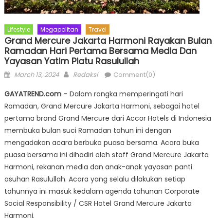
Lifestyle
Megapolitan
Travel
Grand Mercure Jakarta Harmoni Rayakan Bulan
Ramadan Hari Pertama Bersama Media Dan
Yayasan Yatim Piatu Rasulullah
Posted
Author
March 13, 2024
Redaksi
Comment(0)
on
GAYATREND.com
– Dalam rangka memperingati hari
Ramadan, Grand Mercure Jakarta Harmoni, sebagai hotel
pertama brand Grand Mercure dari Accor Hotels di Indonesia
membuka bulan suci Ramadan tahun ini dengan
mengadakan acara berbuka puasa bersama. Acara buka
puasa bersama ini dihadiri oleh staff Grand Mercure Jakarta
Harmoni, rekanan media dan anak-anak yayasan panti
asuhan Rasulullah. Acara yang selalu dilakukan setiap
tahunnya ini masuk kedalam agenda tahunan Corporate
Social Responsibility / CSR Hotel Grand Mercure Jakarta
Harmoni.