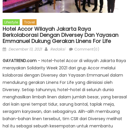
Lifestyle
Travel
Hotel Accor Wilayah Jakarta Raya
Berkolaborasi Dengan Diversey Dan Yayasan
Emmanuel Dukung Gerakan Linens For Life
Posted
Author
December 13, 2021
Redaksi
Comment(0)
on
GAYATREND.com
– Hotel-hotel Accor di wilayah Jakarta Raya
merayakan Solidarity Week 2021 dari grup Accor melalui
kolaborasi dengan Diversey dan Yayasan Emmanuel dalam
mendukung gerakan Linens For Life yang diinisiasi oleh
Diversey. Setiap tahunnya, hotel-hotel di seluruh dunia
menghasilkan limbah linen dalam jumlah besar, yang berasal
dari kain sprei tempat tidur, sarung bantal, taplak meja,
seragam karyawan, dan sebagainya. Alih-alih membuang
bahan-bahan linen tersebut, tim CSR dari Diversey melihat
hal itu sebagai sebuah kesempatan untuk membantu