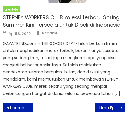
Lifestyle
STEPNEY WORKERS CLUB koleksi terbaru Spring
Summer Kini Tersedia untuk Dibeli di Indonesia
Author
Posted
Redaksi
April 8, 2022
on
GAYATREND.com – THE GOODS DEPT• telah berkomitmen
untuk menghadirkan merek terbaik, bukan hanya sesuatu
yang sedang tren, tetapi juga mengkurasi apa yang bisa
menjadi hal besar berikutnya. Setelah melakukan
pendekatan selama berbulan-bulan, dan diskusi yang
mendalam, kami memutuskan untuk membawa STEPNEY
WORKERS CLUB, merek sepatu yang sedang menjadi
perbincangan hangat di dunia selama beberapa tahun […]
Post
Liburan Akhir Tahun Bersama Keluarga di Swiss-Belhotel Serpong
Lima Episode ‘Kisah 3 Pembunuh’ Siap Tayang
navigation