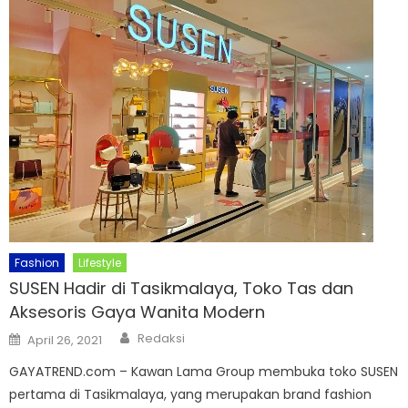
Fashion
Lifestyle
SUSEN Hadir di Tasikmalaya, Toko Tas dan
Aksesoris Gaya Wanita Modern
Author
Posted
Redaksi
April 26, 2021
on
GAYATREND.com – Kawan Lama Group membuka toko SUSEN
pertama di Tasikmalaya, yang merupakan brand fashion