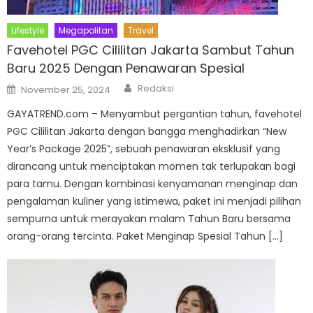
Lifestyle
Megapolitan
Travel
Favehotel PGC Cililitan Jakarta Sambut Tahun
Baru 2025 Dengan Penawaran Spesial
Author
Posted
Redaksi
November 25, 2024
on
GAYATREND.com – Menyambut pergantian tahun, favehotel
PGC Cililitan Jakarta dengan bangga menghadirkan “New
Year’s Package 2025”, sebuah penawaran eksklusif yang
dirancang untuk menciptakan momen tak terlupakan bagi
para tamu. Dengan kombinasi kenyamanan menginap dan
pengalaman kuliner yang istimewa, paket ini menjadi pilihan
sempurna untuk merayakan malam Tahun Baru bersama
orang-orang tercinta. Paket Menginap Spesial Tahun […]