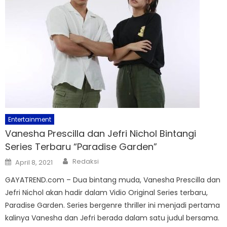
Entertainment
Vanesha Prescilla dan Jefri Nichol Bintangi
Series Terbaru “Paradise Garden”
Author
Posted
Redaksi
April 8, 2021
on
GAYATREND.com – Dua bintang muda, Vanesha Prescilla dan
Jefri Nichol akan hadir dalam Vidio Original Series terbaru,
Paradise Garden. Series bergenre thriller ini menjadi pertama
kalinya Vanesha dan Jefri berada dalam satu judul bersama.