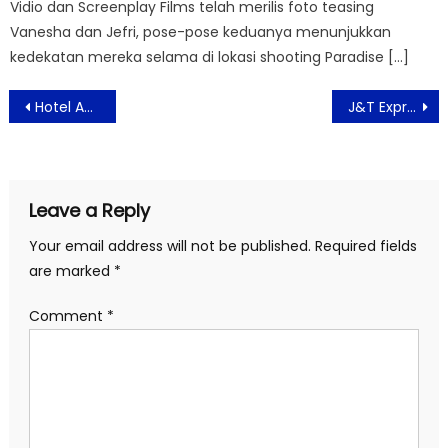
Vidio dan Screenplay Films telah merilis foto teasing
Vanesha dan Jefri, pose-pose keduanya menunjukkan
kedekatan mereka selama di lokasi shooting Paradise […]
Post
Hotel Accor wilayah Jakarta Raya Berkolaborasi dengan Diversey dan Yayasan Emmanuel Dukung Gerakan Linens For Life
J&T Express Melampaui Catatan Pengiriman Tertinggi Pada Harbolnas 12.12 Sampai 25 Juta Paket
navigation
Leave a Reply
Your email address will not be published.
Required fields
are marked
*
Comment
*