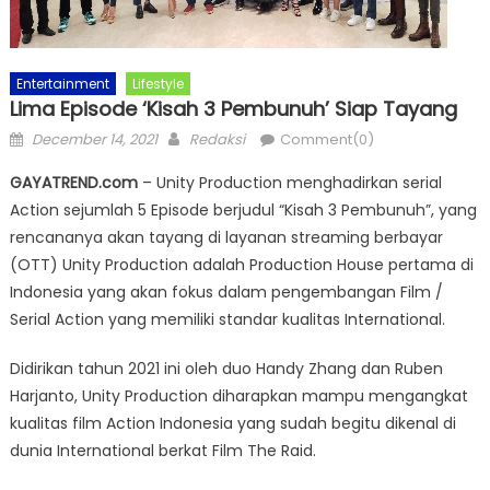
Entertainment
Lifestyle
Lima Episode ‘Kisah 3 Pembunuh’ Siap Tayang
Posted
Author
December 14, 2021
Redaksi
Comment(0)
on
GAYATREND.com
– Unity Production menghadirkan serial
Action sejumlah 5 Episode berjudul “Kisah 3 Pembunuh”, yang
rencananya akan tayang di layanan streaming berbayar
(OTT) Unity Production adalah Production House pertama di
Indonesia yang akan fokus dalam pengembangan Film /
Serial Action yang memiliki standar kualitas International.
Didirikan tahun 2021 ini oleh duo Handy Zhang dan Ruben
Harjanto, Unity Production diharapkan mampu mengangkat
kualitas film Action Indonesia yang sudah begitu dikenal di
dunia International berkat Film The Raid.