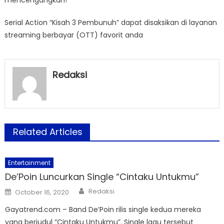
Serial Action “Kisah 3 Pembunuh” dapat disaksikan di layanan
streaming berbayar (OTT) favorit anda
Redaksi
Related Articles
Entertainment
De’Poin Luncurkan Single “Cintaku Untukmu”
Author
Posted
Redaksi
October 16, 2020
on
Gayatrend.com – Band De’Poin rilis single kedua mereka
yang berjudul “Cintaku Untukmu”. Single lagu tersebut