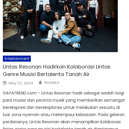
Entertainment
Lintas Resonan Hadirkan Kolaborasi Lintas
Genre Musisi Bertalenta Tanah Air
Author
Posted
Redaksi
May 22, 2024
on
GAYATREND.com – Lintas Resonan hadir sebagai wadah bagi
para musisi dan pecinta musik yang memberikan semangat
berekspresi dan bereksplorasi untuk melakukan sesuatu di
luar zona nyaman atau melampaui kebiasaan. Pada gelaran
perdananya, Lintas Resonan akan menampilkan kolaborasi