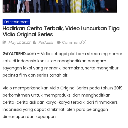
Entertainment
Hadirkan Cerita Terbaik, Video Luncurkan Tiga
Vidio Original Series
Posted
Author
May 12, 2022
Redaksi
Comment(0)
on
GAYATREND.com
– Vidio sebagai platform streaming nomor
satu di Indonesia konsisten menghadirkan beragam
tayangan lokal yang menarik, bermakna, serta menghibur
pecinta film dan series tanah air.
Vidio memperkenalkan Vidio Original Series pada tahun 2019
berkomitmen untuk memproduksi dan menghadirkan
cerita-cerita asli dan karya-karya terbaik, dari filmmakers
Indonesia yang dapat dinikmati oleh para pelanggan
dimanapun dan kapanpun.