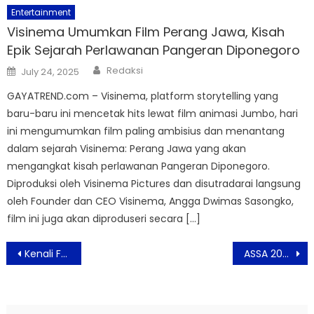
Entertainment
Visinema Umumkan Film Perang Jawa, Kisah
Epik Sejarah Perlawanan Pangeran Diponegoro
Author
Posted
Redaksi
July 24, 2025
on
GAYATREND.com – Visinema, platform storytelling yang
baru-baru ini mencetak hits lewat film animasi Jumbo, hari
ini mengumumkan film paling ambisius dan menantang
dalam sejarah Visinema: Perang Jawa yang akan
mengangkat kisah perlawanan Pangeran Diponegoro.
Diproduksi oleh Visinema Pictures dan disutradarai langsung
oleh Founder dan CEO Visinema, Angga Dwimas Sasongko,
film ini juga akan diproduseri secara […]
Post
Kenali Faktor Resiko Hepatitis Akut Misterius Pada Anak
ASSA 2022 Bangun Dunia Pendidikan Menuju Indonesia Emas 2045
navigation