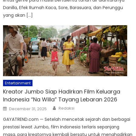
lintas genre para musisi bertalenta tanah air diantaranya
Danilla, Efek Rumah Kaca, Sore, Barasuara, dan Perunggu
yang akan […]
Entertainment
Kreator Jumbo Siap Hadirkan Film Keluarga
Indonesia “Na Willa” Tayang Lebaran 2026
Author
Posted
Redaksi
December 31, 2025
on
GAYATREND.com — Setelah mencetak sejarah dan berbagai
prestasi lewat Jumbo, film Indonesia terlaris sepanjang
masa, para kreatornya kembali bersatu untuk menghadirkan