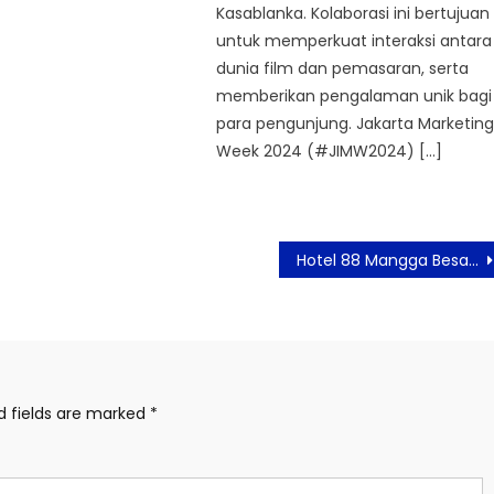
Kasablanka. Kolaborasi ini bertujuan
untuk memperkuat interaksi antara
dunia film dan pemasaran, serta
memberikan pengalaman unik bagi
para pengunjung. Jakarta Marketin
Week 2024 (#JIMW2024) […]
Hotel 88 Mangga Besar 62 Perkenalkan Program Iftar Ramadan 2026 “The Oasis Experience”
d fields are marked
*