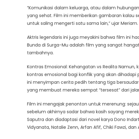
“Komunikasi dalam keluarga, atau dalam hubunga
yang sehat. Film ini memberikan gambaran kalau s
untuk saling mengerti satu sama lain,” ujar Meriam.
Aktris legendaris ini juga meyakini bahwa film ini 
Bunda di Surga-Mu adalah film yang sangat hangat
tambahnya.
Kontras Emosional: Kehangatan vs Realita Namun, ke
kontras emosional bagi konflik yang akan dihadapi
ini menyimpan cerita pedih tentang tiga bersauda
yang membuat mereka sempat “tersesat” dari jalan
Film ini mengajak penonton untuk merenung: sejauh 
sebelum akhirnya sadar bahwa kasih sayang merekal
Saputra dan diadaptasi dari novel karya Dono Indarto
Vidyanata, Natalie Zenn, Arfan Afif, Chiki Fawzi, dan