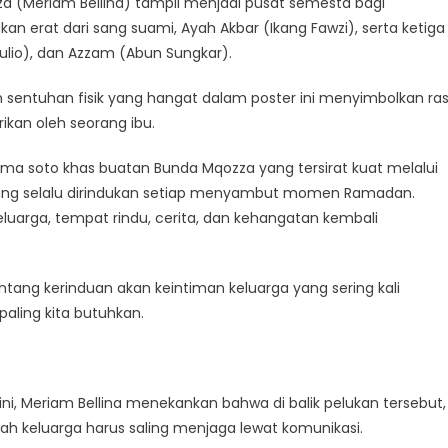
Mozza (Meriam Bellina) tampil menjadi pusat semesta bagi
lukan erat dari sang suami, Ayah Akbar (Ikang Fawzi), serta ketiga
Julio), dan Azzam (Abun Sungkar).
n sentuhan fisik yang hangat dalam poster ini menyimbolkan ra
ikan oleh seorang ibu.
soto khas buatan Bunda Mqozza yang tersirat kuat melalui
 yang selalu dirindukan setiap menyambut momen Ramadan.
eluarga, tempat rindu, cerita, dan kehangatan kembali
entang kerinduan akan keintiman keluarga yang sering kali
aling kita butuhkan.
i, Meriam Bellina menekankan bahwa di balik pelukan tersebut,
h keluarga harus saling menjaga lewat komunikasi.