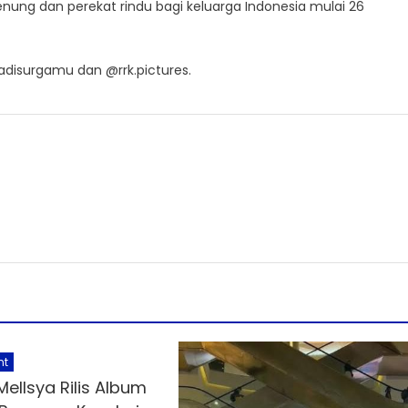
nung dan perekat rindu bagi keluarga Indonesia mulai 26
dadisurgamu dan @rrk.pictures.
nt
Mellsya Rilis Album