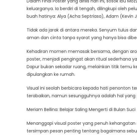
Dalam Final Poster yang dirilis hari ini, sosok Ibu 
keluarganya. Ia berdiri di tengah, dilingkupi oleh pe
buah hatinya: Alya (Acha Septriasa), Adam (Kevin 
Tidak ada jarak di antara mereka. Senyum tulus da
aman dan cinta tanpa syarat yang hanya bisa diber
Kehadiran momen memasak bersama, dengan aroma 
poster, menjadi pengingat akan ritual sederhana
Dapur bukan sekadar ruang, melainkan titik temu k
dipulangkan ke rumah.
Visual ini seolah berbicara kepada hati penonton t
terabaikan, namun sesungguhnya adalah hal yang p
Meriam Bellina: Belajar Saling Mengerti di Bulan Suci
Menanggapi visual poster yang penuh kehangatan in
tersimpan pesan penting tentang bagaimana sebua