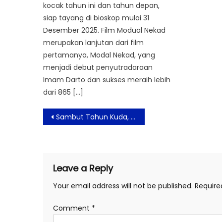
kocak tahun ini dan tahun depan,
siap tayang di bioskop mulai 31
Desember 2025. Film Modual Nekad
merupakan lanjutan dari film
pertamanya, Modal Nekad, yang
menjadi debut penyutradaraan
Imam Darto dan sukses meraih lebih
dari 865 […]
Post
Sambut Tahun Kuda, Vespa Luncurkan Vespa 946 Horse dan Perkenalkan ”In Sella”, Rilisan Ketiga Koleksi Fashion ”Al Vento”
navigation
Leave a Reply
Your email address will not be published.
Require
Comment
*