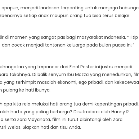
n apapun, menjadi landasan terpenting untuk menjaga hubung
ebenarnya setiap anak maupun orang tua bisa terus belajar
hadir di momen yang sangat pas bagi masyarakat Indonesia. “Titip
 dan cocok menjadi tontonan keluarga pada bulan puasa ini,”
hangatan yang terpancar dari Final Poster ini justru menjadi
 para tokohnya. Di balik senyum Ibu Mozza yang meneduhkan, fi
ra yang terhimpit masalah ekonomi, ego pribadi, dan kekecewa
 pulang ke hati ibunya.
apa kita rela melukai hati orang tua demi kepentingan pribadi,
ah harta yang paling berharga? Disutradarai oleh Hanny R.
 serta Zora Vidyanata, film ini turut dibintangi oleh Zora
 Asri Welas. Siapkan hati dan tisu Anda.