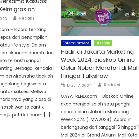
Bersama Kasubsi
 Keimigrasian
Author
Redaksi
2020
com – Bicara tentang
lepas dari penampilan,
Entertainment
Lifestyle
atau life style. Dalam
Hadir di Jakarta Marketing
an ekonomi daerah dan
Week 2024, Bioskop Online
ita terbukti sangat
Gelar Nobar Maraton di Mall
nting. Berbagai kendala
Hingga Talkshow
m berwirausaha tidaklah
Author
nghalang bagi wanita
Posted
Redaksi
May 17, 2024
on
ntuk sukses. Mellsya
GAYATREND.com – Bioskop Online
hariannya yang biasa di
akan menjadi salah satu pengisi
 sosok wanita cantik,
acara dalam Jakarta Marketing
nerjik putri ke enam […]
Week 2024 (JMW2024). Acara ini
berlangsung dari tanggal 15 hingga 
Mei 2024 di Grand Atrium, Mall Kota