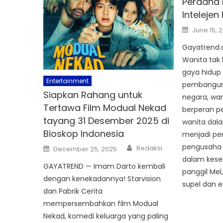
Perdana 
Intelejen
Posted
June 15, 
on
Gayatrend.
Wanita tak 
gaya hidup 
Entertainment
pembangun
Siapkan Rahang untuk
negara, wan
Tertawa Film Modual Nekad
berperan pe
tayang 31 Desember 2025 di
wanita dala
Bioskop Indonesia
menjadi pe
Author
pengusaha u
Posted
Redaksi
December 25, 2025
on
dalam kese
GAYATREND — Imam Darto kembali
panggil Mel,
dengan kenekadannya! Starvision
supel dan e
dan Pabrik Cerita
mempersembahkan film Modual
Nekad, komedi keluarga yang paling