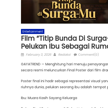
Entertainment
Film “Titip Bunda Di Surga
Pelukan Ibu Sebagai Rum
Posted
Author
February 3, 2026
Redaksi
Comment(0)
on
GAYATREND — Menghitung hari menuju penayangan pe
secara resmi meluncurkan Final Poster dari film dra
Poster final ini hadir sebagai representasi visual y
riuhnya dunia, pelukan seorang ibu adalah tempat
Ibu: Muara Kasih Sayang Keluarga