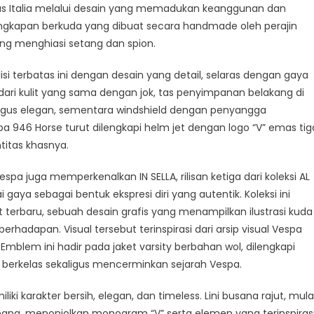
as Italia melalui desain yang memadukan keanggunan dan
erlengkapan berkuda yang dibuat secara handmade oleh perajin
ang menghiasi setang dan spion.
isi terbatas ini dengan desain yang detail, selaras dengan gaya
ia dari kulit yang sama dengan jok, tas penyimpanan belakang di
ligus elegan, sementara windshield dengan penyangga
 946 Horse turut dilengkapi helm jet dengan logo “V” emas tig
titas khasnya.
a juga memperkenalkan IN SELLA, rilisan ketiga dari koleksi AL
ya sebagai bentuk ekspresi diri yang autentik. Koleksi ini
terbaru, sebuah desain grafis yang menampilkan ilustrasi kuda
erhadapan. Visual tersebut terinspirasi dari arsip visual Vespa
Emblem ini hadir pada jaket varsity berbahan wol, dilengkapi
 berkelas sekaligus mencerminkan sejarah Vespa.
ki karakter bersih, elegan, dan timeless. Lini busana rajut, mula
kepang, menonjolkan monogram “V” serta elemen yang terinspiras