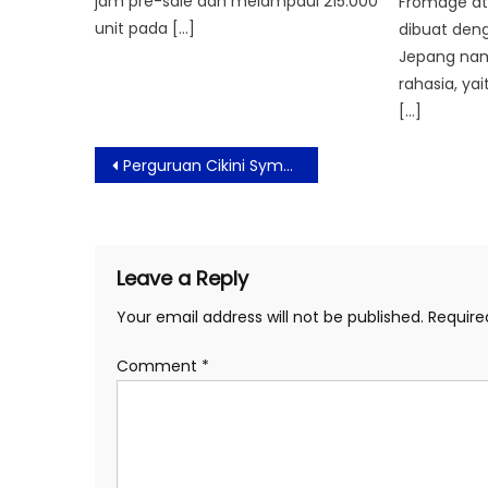
jam pre-sale dan melampaui 215.000
Fromage a
unit pada […]
dibuat den
Jepang nam
rahasia, ya
[…]
Post
Perguruan Cikini Symphony Orchestra Sambut Tahun 2026 Gelar Konser Bernuansa Cinta Kasih
navigation
Leave a Reply
Your email address will not be published.
Require
Comment
*