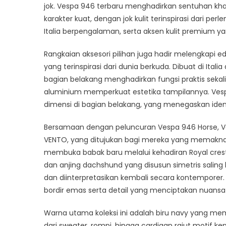
jok. Vespa 946 terbaru menghadirkan sentuhan kh
karakter kuat, dengan jok kulit terinspirasi dari p
Italia berpengalaman, serta aksen kulit premium y
Rangkaian aksesori pilihan juga hadir melengkapi ed
yang terinspirasi dari dunia berkuda. Dibuat di Ital
bagian belakang menghadirkan fungsi praktis seka
aluminium memperkuat estetika tampilannya. Vespa
dimensi di bagian belakang, yang menegaskan iden
Bersamaan dengan peluncuran Vespa 946 Horse, Vesp
VENTO, yang ditujukan bagi mereka yang memaknai ga
membuka babak baru melalui kehadiran Royal crest 
dan anjing dachshund yang disusun simetris saling b
dan diinterpretasikan kembali secara kontemporer. 
bordir emas serta detail yang menciptakan nuansa
Warna utama koleksi ini adalah biru navy yang memili
dari sweater, rompi, hingga cardigan rajut motif 