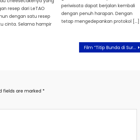
tau cheesecakenya yang
periwisata dapat berjalan kembali
gan resep dari LeTAO
dengan penuh harapan. Dengan
un dengan satu resep
tetap mengedepankan protokol […]
itu cinta. Selama hampir
Film “Titip Bunda di Surga-Mu” Rilis Final Poster, Abadikan Pelukan Ibu sebagai Rumah Ternyaman untuk Pulang
d fields are marked
*