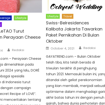
Lifestyle
Travel
everage
Lifestyle
Swiss-Belresidences
n
Kalibata Jakarta Tawarkan
LeTAO Turut
Paket Pernikahan Di Bulan
n Perayaan Cheese
Oktober
Author
Posted
Redaksi
October 4, 2021
Author
Redaksi
on
24
GAYATREND.com – Bulan Oktober
.com – Perayaan Cheese
telah tiba, kita telah berada di
aja dimeriahkan pada
triwulan terakhir di penghujung
uni 2024 yang lalu, DORÉ
tahun 2021. Memasuki bulan ini, yan
bagai spesialis
ditandai oleh geliat perekonomian
di Indonesia turut
yang kian membaik, menjadi sebua
 dengan campaign
optimisme dalam menghadapi gari
cret Recipe of LOVE”.
akhir batas tahun ini dengan penuh
ni menceritakan tentang
gairah, bahwa dunia perhotelan da