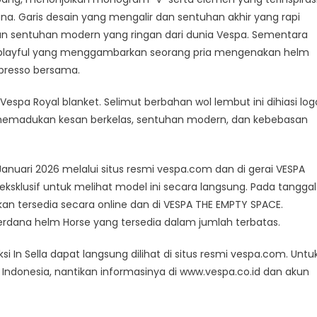
na. Garis desain yang mengalir dan sentuhan akhir yang rapi
kan sentuhan modern yang ringan dari dunia Vespa. Sementara
sa playful yang menggambarkan seorang pria mengenakan helm
presso bersama.
espa Royal blanket. Selimut berbahan wol lembut ini dihiasi log
g memadukan kesan berkelas, sentuhan modern, dan kebebasan
anuari 2026 melalui situs resmi vespa.com dan di gerai VESPA
 eksklusif untuk melihat model ini secara langsung. Pada tanggal
akan tersedia secara online dan di VESPA THE EMPTY SPACE.
rdana helm Horse yang tersedia dalam jumlah terbatas.
i In Sella dapat langsung dilihat di situs resmi vespa.com. Untu
 Indonesia, nantikan informasinya di www.vespa.co.id dan akun