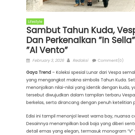
Lifestyle
Sambut Tahun Kuda, Vesp
Dan Perkenalkan ”In Sella”
”Al Vento”
Posted
Author
February 3, 2026
Redaksi
Comment(0)
on
Gaya Trend
– Koleksi spesial Lunar dari Vespa sem
yang mengangkat makna simbolis Tahun Kuda. Se
menonjolkan nilai-nilai yang identik dengan kuda, y
tersebut diwujudkan dalam tampilan terbaru Ves
berkelas, serta dirancang dengan penuh ketelitian p
Edisi ini tampil menonjol lewat warna bay, nuansa 
Desainnya menampilkan bodi baja yang diberi sentu
detail emas yang elegan, termasuk monogram “V” 