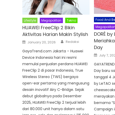
Food And B
Lifestyle
Megapolitan
Tekno
HUAWEI FreeClip 2 Bikin
Megapolita
DORÉ by 
Aktivitas Harian Makin Stylish
Meriahka
Author
Posted
Redaksi
January 20, 2026
on
Day
GayaTrend.com Jakarta – Huawei
Posted
July 7, 20
on
Device Indonesia hari ini resmi
memulai penjualan perdana HUAWEI
GAYATREND
FreeClip 2 di pasar Indonesia, True
Day baru s
Wireless Stereo (TWS) bergaya
tanggal 4 J
open-ear pertama yang mengusung
by LeTAO se
desain inovatif Airy C-Bridge. Sejak
cheesecake 
debut globalnya pada Desember
merayakan
2025, HUAWEI FreeClip 2 terjual lebih
bernama “Se
dari 80.000 unit hanya dalam satu
Campaign i