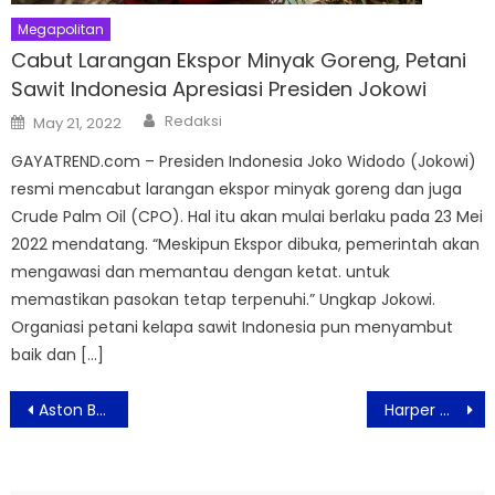
Megapolitan
Cabut Larangan Ekspor Minyak Goreng, Petani
Sawit Indonesia Apresiasi Presiden Jokowi
Author
Posted
Redaksi
May 21, 2022
on
GAYATREND.com – Presiden Indonesia Joko Widodo (Jokowi)
resmi mencabut larangan ekspor minyak goreng dan juga
Crude Palm Oil (CPO). Hal itu akan mulai berlaku pada 23 Mei
2022 mendatang. “Meskipun Ekspor dibuka, pemerintah akan
mengawasi dan memantau dengan ketat. untuk
memastikan pasokan tetap terpenuhi.” Ungkap Jokowi.
Organiasi petani kelapa sawit Indonesia pun menyambut
baik dan […]
Post
Aston Bogor Hotel & Resto Hadirkan Citarasa Japanese Katsu Seaweed Curry Rice
Harper MT Haryono Berikan Ragam Penawaran Menarik Bagi Karyawan BUMN
navigation