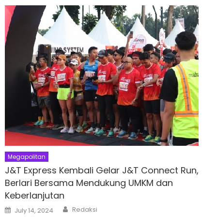
Megapolitan
J&T Express Kembali Gelar J&T Connect Run,
Berlari Bersama Mendukung UMKM dan
Keberlanjutan
Author
Posted
Redaksi
July 14, 2024
on