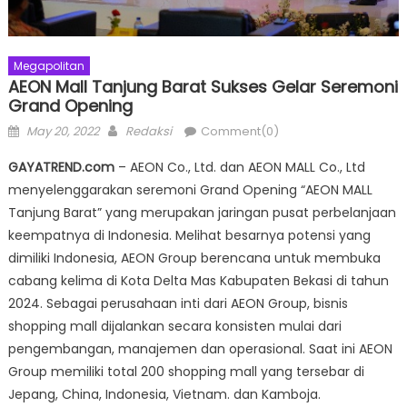
Megapolitan
AEON Mall Tanjung Barat Sukses Gelar Seremoni
Grand Opening
Posted
Author
May 20, 2022
Redaksi
Comment(0)
on
GAYATREND.com
– AEON Co., Ltd. dan AEON MALL Co., Ltd
menyelenggarakan seremoni Grand Opening “AEON MALL
Tanjung Barat” yang merupakan jaringan pusat perbelanjaan
keempatnya di Indonesia. Melihat besarnya potensi yang
dimiliki Indonesia, AEON Group berencana untuk membuka
cabang kelima di Kota Delta Mas Kabupaten Bekasi di tahun
2024. Sebagai perusahaan inti dari AEON Group, bisnis
shopping mall dijalankan secara konsisten mulai dari
pengembangan, manajemen dan operasional. Saat ini AEON
Group memiliki total 200 shopping mall yang tersebar di
Jepang, China, Indonesia, Vietnam. dan Kamboja.