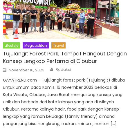
Lifestyle
Megapolitan
Travel
Tujulangit Forest Park, Tempat Hangout Dengan
Konsep Lengkap Pertama di Cibubur
Author
Posted
Redaksi
November 16, 2023
on
GAYATREND.com – Tujulangit forest park (Tujulangit) dibuka
untuk umum pada Kamis, 16 November 2023 berlokasi di
Kota Wisata, Cibubur, Jawa Barat mengusung konsep yang
unik dan berbeda dari kafe lainnya yang ada di wilayah
Cibubur. Pertama kalinya hadir, food park dengan konsep
lengkap yang ramah keluarga (family friendly) dimana
pengunjung bisa nongkrong, makan, minum, nonton […]